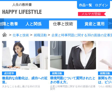
人生の教科書
作品一覧
ログイン
メルマガ登録
知識
と
教養
人
と
関係
仕事
と
技術
資産
と
運用
仕事と技術
就職活動
企業と時事問題に関する30の面接の定番
成功哲学
就職活動
就職活動
徹底的な自動化は、成功への近
環境問題について質問されたと
新聞を丹
道。
きの答え方。
は、ビジ
大きなことを成し遂げる30の方法
企業と時事問題に関する30の面接の定番
つらい就職
質問