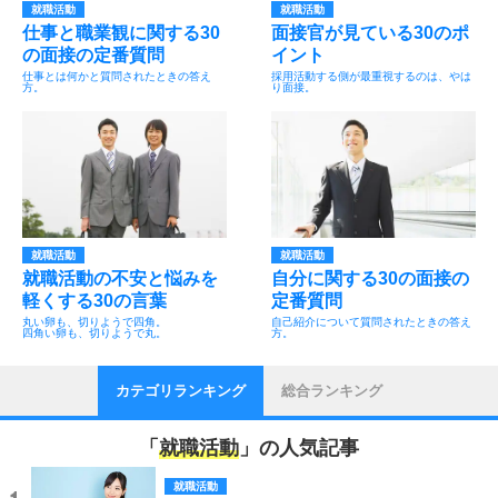
就職活動
就職活動
仕事と職業観に関する30
面接官が見ている30のポ
の面接の定番質問
イント
仕事とは何かと質問されたときの答え
採用活動する側が最重視するのは、やは
方。
り面接。
就職活動
就職活動
就職活動の不安と悩みを
自分に関する30の面接の
軽くする30の言葉
定番質問
丸い卵も、切りようで四角。
自己紹介について質問されたときの答え
四角い卵も、切りようで丸。
方。
カテゴリランキング
総合ランキング
「
就職活動
」の人気記事
就職活動