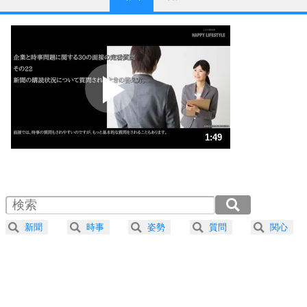
1
他人と比べない。
いっそのこと、他人を見ない。
いらいらしない人になる30の方法
プラス思考
2
ポジティブになれない原因は、行動しないから。
ポジティブ思考になる30の方法
ストレス対策
3
人生、なんとかなるもの。
1:49
気楽に生きる30の方法
1.0倍速 （429KB 1分49秒）
1.5倍速 （286KB 1分13秒）
自分磨き
4
器の大きい人は、怒りを優しさで表現する。
2.0倍速 （215KB 54秒）
器の大きい人になる30の方法
2.5倍速 （172KB 43秒）
新聞
時事
姿勢
質問
関心
3.0倍速 （143KB 36秒）
プラス思考
5
ネガティブな人は、複雑に考える。
3.5倍速 （123KB 31秒）
ポジティブな人は、シンプルに考える。
4.0倍速 （108KB 27秒）
ポジティブ思考になる30の方法
ストレス対策