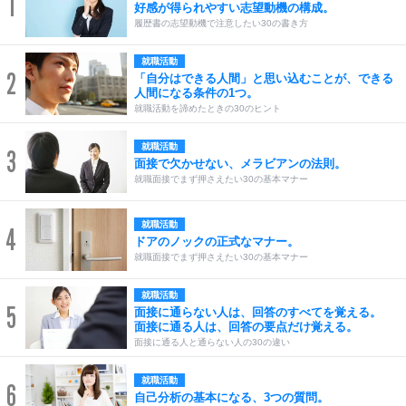
1
好感が得られやすい志望動機の構成。
履歴書の志望動機で注意したい30の書き方
就職活動
2
「自分はできる人間」と思い込むことが、できる
人間になる条件の1つ。
就職活動を諦めたときの30のヒント
就職活動
3
面接で欠かせない、メラビアンの法則。
就職面接でまず押さえたい30の基本マナー
就職活動
4
ドアのノックの正式なマナー。
就職面接でまず押さえたい30の基本マナー
就職活動
5
面接に通らない人は、回答のすべてを覚える。
面接に通る人は、回答の要点だけ覚える。
面接に通る人と通らない人の30の違い
就職活動
6
自己分析の基本になる、3つの質問。