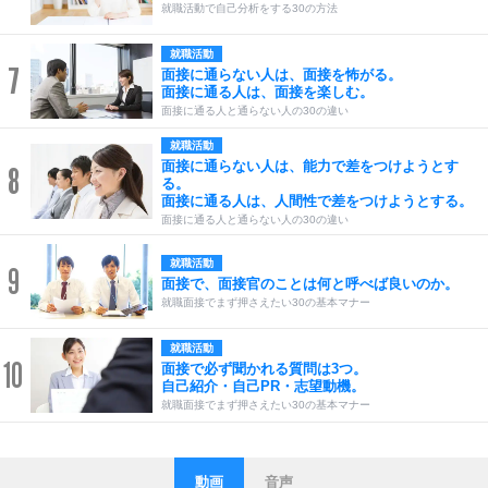
就職活動で自己分析をする30の方法
就職活動
7
面接に通らない人は、面接を怖がる。
面接に通る人は、面接を楽しむ。
面接に通る人と通らない人の30の違い
就職活動
面接に通らない人は、能力で差をつけようとす
8
る。
面接に通る人は、人間性で差をつけようとする。
面接に通る人と通らない人の30の違い
就職活動
9
面接で、面接官のことは何と呼べば良いのか。
就職面接でまず押さえたい30の基本マナー
就職活動
10
面接で必ず聞かれる質問は3つ。
自己紹介・自己PR・志望動機。
就職面接でまず押さえたい30の基本マナー
動画
音声
ストレス対策