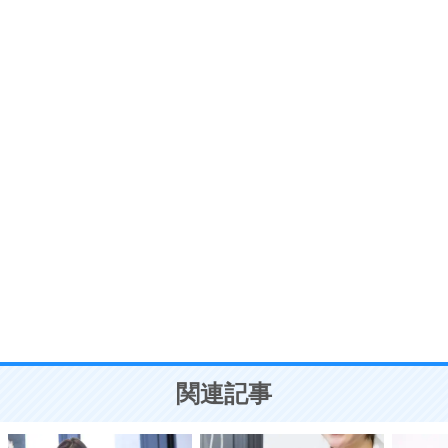
6
価値観を捨てると、いらいらも消える。
いらいらしない人になる30の方法
プラス思考
7
気持ちはなくていいから、とにかく癖にしてしま
う。
ポジティブ思考になる30の方法
自分磨き
8
いらない物は、徹底的に捨てる。
気品と美しさを身につける30の方法
勉強法
9
謙虚な人こそ、本当に強い人。
頭の使い方がうまくなる30の方法
恋愛学
10
人を好きになったら、まず相手を徹底的に信じる
ことが大切。
恋する人が知っておきたい30の大切なこと
関連記事