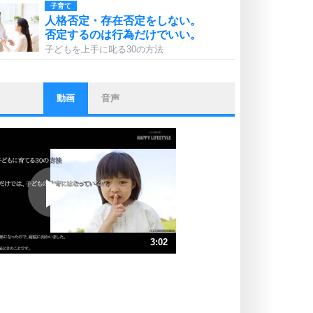
子育て
人格否定・存在否定をしない。
否定するのは行為だけでいい。
子どもを上手に叱る30の方法
動画
音声
ストレス対策
他人と比べない。
いっそのこと、他人を見ない。
いらいらしない人になる30の方法
プラス思考
ポジティブになれない原因は、行動
しないから。
ポジティブ思考になる30の方法
ストレス対策
3:02
人生、なんとかなるもの。
気楽に生きる30の方法
速 （715KB 3分2秒）
速 （477KB 2分1秒）
自分磨き
器の大きい人は、怒りを優しさで表
速 （358KB 1分31秒）