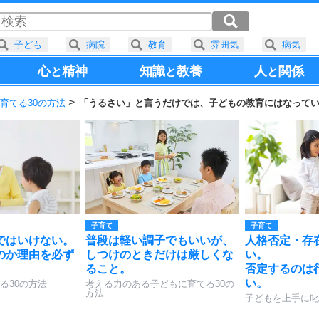
子ども
病院
教育
雰囲気
病気
心
精神
知識
教養
人
関係
と
と
と
育てる30の方法
「うるさい」と言うだけでは、子どもの教育にはなって
子育て
子育て
ではいけない。
普段は軽い調子でもいいが、
人格否定・存
のか理由を必ず
しつけのときだけは厳しくな
い。
ること。
否定するのは
い。
る30の方法
考える力のある子どもに育てる30の
方法
子どもを上手に叱