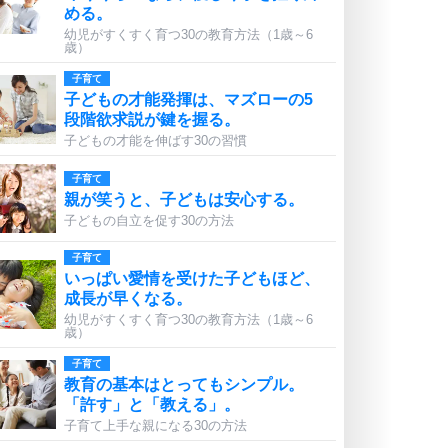
める。
幼児がすくすく育つ30の教育方法（1歳～6
歳）
子育て
子どもの才能発揮は、マズローの5
段階欲求説が鍵を握る。
子どもの才能を伸ばす30の習慣
子育て
親が笑うと、子どもは安心する。
子どもの自立を促す30の方法
子育て
いっぱい愛情を受けた子どもほど、
成長が早くなる。
幼児がすくすく育つ30の教育方法（1歳～6
歳）
子育て
教育の基本はとってもシンプル。
「許す」と「教える」。
子育て上手な親になる30の方法