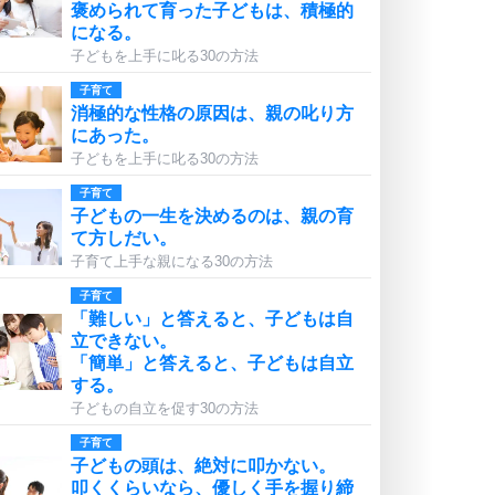
褒められて育った子どもは、積極的
になる。
子どもを上手に叱る30の方法
子育て
消極的な性格の原因は、親の叱り方
にあった。
子どもを上手に叱る30の方法
子育て
子どもの一生を決めるのは、親の育
て方しだい。
子育て上手な親になる30の方法
子育て
「難しい」と答えると、子どもは自
立できない。
「簡単」と答えると、子どもは自立
する。
子どもの自立を促す30の方法
子育て
子どもの頭は、絶対に叩かない。
叩くくらいなら、優しく手を握り締