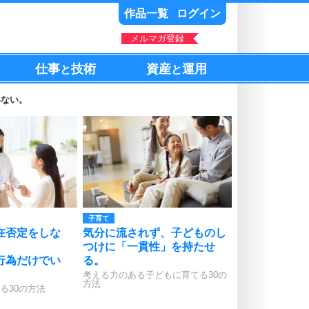
作品一覧
ログイン
メルマガ登録
仕事
技術
資産
運用
と
と
いない。
子育て
在否定をしな
気分に流されず、子どものし
つけに「一貫性」を持たせ
行為だけでい
る。
考える力のある子どもに育てる30の
方法
る30の方法