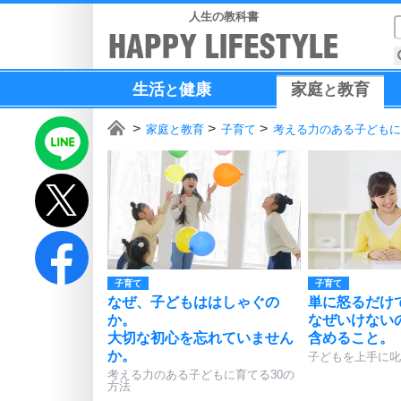
人生の教科書
生活
健康
家庭
教育
と
と
家庭と教育
子育て
考える力のある子どもに
子育て
子育て
なぜ、子どもははしゃぐの
単に怒るだけ
か。
なぜいけない
大切な初心を忘れていません
含めること。
か。
子どもを上手に叱
考える力のある子どもに育てる30の
方法