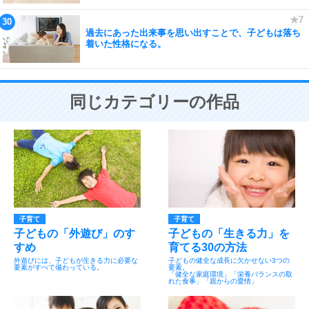
過去にあった出来事を思い出すことで、子どもは落ち
着いた性格になる。
同じカテゴリーの作品
子育て
子育て
子どもの「外遊び」のす
子どもの「生きる力」を
すめ
育てる30の方法
外遊びには、子どもが生きる力に必要な
子どもの健全な成長に欠かせない3つの
要素がすべて備わっている。
要素。
「健全な家庭環境」「栄養バランスの取
れた食事」「親からの愛情」