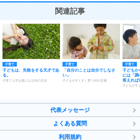
ことが大切。
恋する人が知っておきたい30の大切なこと
関連記事
子育て
子育て
子育て
子どもは、失敗をする天才であ
「自分のことは自分でしなさ
子どもか
る。
い」
には「調
答えれば
子育て上手な親になる30の方法
子どもがすくすく育つ30の言葉
子どもがす
代表メッセージ
よくある質問
利用規約