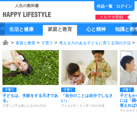
人生の教科書
作品一覧
ログイン
メルマガ登録
生活
と
健康
家庭
と
教育
心
と
精神
知識
と
教
家庭と教育
子育て
考える力のある子どもに育てる30の方法
子育て
子育て
子育て
子どもは、失敗をする天才であ
「自分のことは自分でしなさ
子どもか
る。
い」
には「調
答えれば
子育て上手な親になる30の方法
子どもがすくすく育つ30の言葉
子どもがす