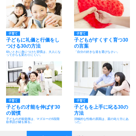
子育て
子育て
子どもに礼儀と行儀をし
子どもがすくすく育つ30
つける30の方法
の言葉
幼いときに身につけた習慣は、大人にな
「自分の好きな道を選びなさい」
ってからも変わりにくい。
子育て
子育て
子どもの才能を伸ばす30
子どもを上手に叱る30の
の習慣
方法
子どもの才能発揮は、マズローの5段階
消極的な性格の原因は、親の叱り方にあ
欲求説が鍵を握る。
った。