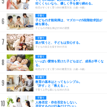
5
叩くくらいなら、優しく手を握り締める。
幼児がすくすく育つ30の教育方法（1歳～6歳）
子育て
6
子どもの才能発揮は、マズローの5段階欲求説が
鍵を握る。
子どもの才能を伸ばす30の習慣
子育て
7
親が笑うと、子どもは安心する。
子どもの自立を促す30の方法
子育て
8
いっぱい愛情を受けた子どもほど、成長が早くな
る。
幼児がすくすく育つ30の教育方法（1歳～6歳）
子育て
9
教育の基本はとってもシンプル。
「許す」と「教える」。
子育て上手な親になる30の方法
子育て
10
人格否定・存在否定をしない。
否定するのは行為だけでいい。