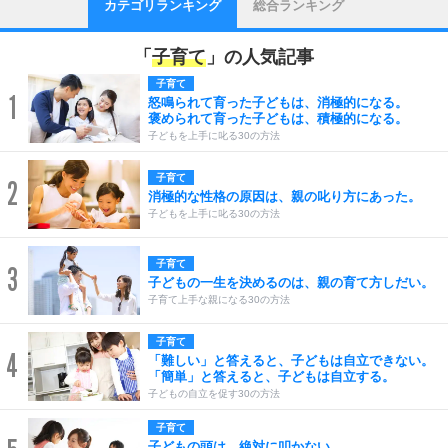
カテゴリランキング
総合ランキング
「
子育て
」の人気記事
子育て
1
怒鳴られて育った子どもは、消極的になる。
褒められて育った子どもは、積極的になる。
子どもを上手に叱る30の方法
子育て
2
消極的な性格の原因は、親の叱り方にあった。
子どもを上手に叱る30の方法
子育て
3
子どもの一生を決めるのは、親の育て方しだい。
子育て上手な親になる30の方法
子育て
4
「難しい」と答えると、子どもは自立できない。
「簡単」と答えると、子どもは自立する。
子どもの自立を促す30の方法
子育て
子どもの頭は、絶対に叩かない。