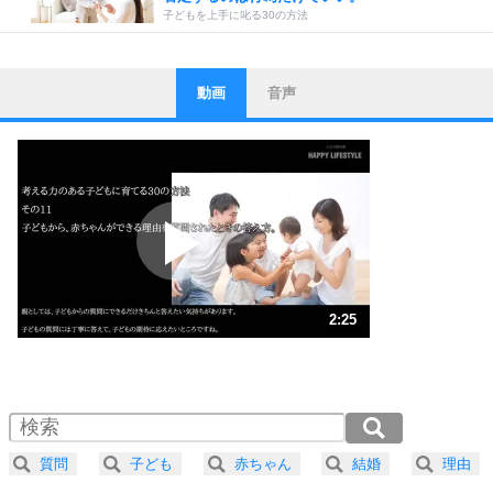
子どもを上手に叱る30の方法
動画
音声
ストレス対策
1
他人と比べない。
いっそのこと、他人を見ない。
いらいらしない人になる30の方法
プラス思考
2
ポジティブになれない原因は、行動しないから。
ポジティブ思考になる30の方法
ストレス対策
3
人生、なんとかなるもの。
2:25
気楽に生きる30の方法
1.0倍速 （568KB 2分25秒）
1.5倍速 （379KB 1分36秒）
自分磨き
4
器の大きい人は、怒りを優しさで表現する。
2.0倍速 （284KB 1分12秒）
器の大きい人になる30の方法
2.5倍速 （228KB 58秒）
質問
子ども
赤ちゃん
結婚
理由
3.0倍速 （190KB 48秒）
プラス思考