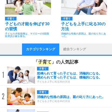
子育て
子育て
子どもの才能を伸ばす30
子どもを上手に叱る30の
の習慣
方法
子どもの才能発揮は、マズローの5段階
消極的な性格の原因は、親の叱り方にあ
欲求説が鍵を握る。
った。
カテゴリランキング
総合ランキング
「
子育て
」の人気記事
子育て
1
怒鳴られて育った子どもは、消極的になる。
褒められて育った子どもは、積極的になる。
子どもを上手に叱る30の方法
子育て
2
消極的な性格の原因は、親の叱り方にあった。
子どもを上手に叱る30の方法