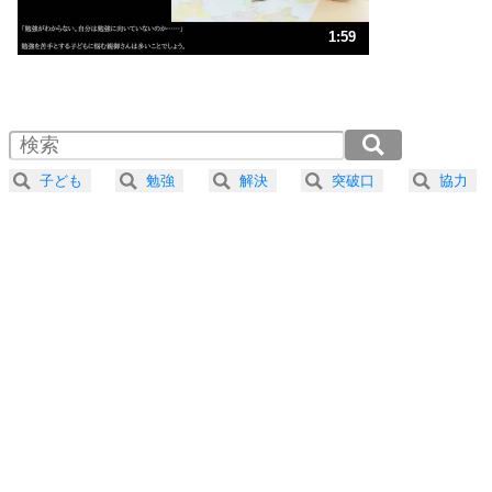
ストレス対策
3
人生、なんとかなるもの。
1:59
気楽に生きる30の方法
1.0倍速 （469KB 1分59秒）
1.5倍速 （313KB 1分19秒）
自分磨き
4
器の大きい人は、怒りを優しさで表現する。
2.0倍速 （235KB 59秒）
器の大きい人になる30の方法
2.5倍速 （188KB 47秒）
子ども
勉強
解決
突破口
協力
3.0倍速 （157KB 39秒）
プラス思考
5
ネガティブな人は、複雑に考える。
3.5倍速 （135KB 34秒）
ポジティブな人は、シンプルに考える。
4.0倍速 （118KB 30秒）
ポジティブ思考になる30の方法
ストレス対策
6
価値観を捨てると、いらいらも消える。
いらいらしない人になる30の方法
プラス思考
7
気持ちはなくていいから、とにかく癖にしてしま
う。
ポジティブ思考になる30の方法
自分磨き