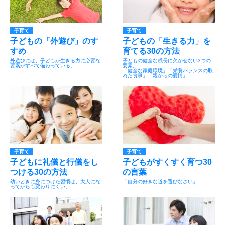
子育て
子育て
子どもの「外遊び」のす
子どもの「生きる力」を
すめ
育てる30の方法
外遊びには、子どもが生きる力に必要な
子どもの健全な成長に欠かせない3つの
要素がすべて備わっている。
要素。
「健全な家庭環境」「栄養バランスの取
れた食事」「親からの愛情」
子育て
子育て
子どもに礼儀と行儀をし
子どもがすくすく育つ30
つける30の方法
の言葉
幼いときに身につけた習慣は、大人にな
「自分の好きな道を選びなさい」
ってからも変わりにくい。