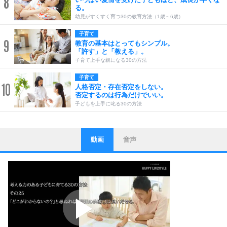
8
る。
幼児がすくすく育つ30の教育方法（1歳～6歳）
子育て
9
教育の基本はとってもシンプル。
「許す」と「教える」。
子育て上手な親になる30の方法
子育て
10
人格否定・存在否定をしない。
否定するのは行為だけでいい。
子どもを上手に叱る30の方法
動画
音声
ストレス対策
1
他人と比べない。
いっそのこと、他人を見ない。
いらいらしない人になる30の方法
プラス思考
2
ポジティブになれない原因は、行動しないから。
ポジティブ思考になる30の方法