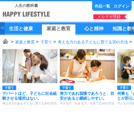
人生の教科書
作品一覧
ログイン
メルマガ登録
生活
と
健康
家庭
と
教育
心
と
精神
知識
と
教
家庭と教育
子育て
考える力のある子どもに育てる30の方法
子育て
子育て
子育て
デパートほど、子どもに社会経
努力であれ我慢であろうと、目
何事も「
験させる場所はない。
安があると継続しやすい。
とが肝心
考える力のある子どもに育てる30の方法
子どもの「生きる力」を育てる30の方法
子どもの才