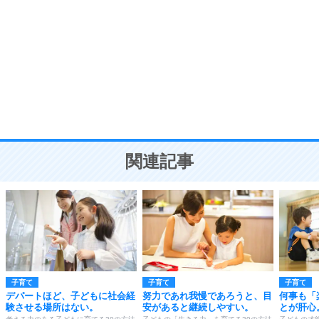
8
いらない物は、徹底的に捨てる。
気品と美しさを身につける30の方法
勉強法
9
謙虚な人こそ、本当に強い人。
頭の使い方がうまくなる30の方法
恋愛学
10
人を好きになったら、まず相手を徹底的に信じる
ことが大切。
恋する人が知っておきたい30の大切なこと
関連記事
子育て
子育て
子育て
デパートほど、子どもに社会経
努力であれ我慢であろうと、目
何事も「
験させる場所はない。
安があると継続しやすい。
とが肝心