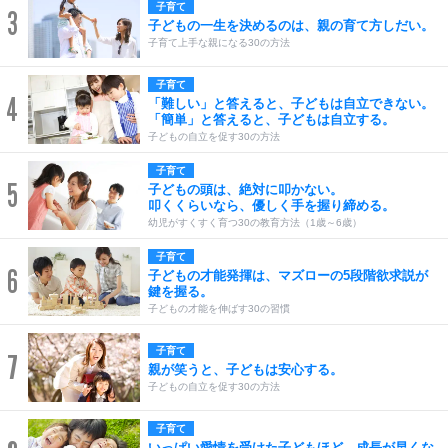
子育て
3
子どもの一生を決めるのは、親の育て方しだい。
子育て上手な親になる30の方法
子育て
4
「難しい」と答えると、子どもは自立できない。
「簡単」と答えると、子どもは自立する。
子どもの自立を促す30の方法
子育て
5
子どもの頭は、絶対に叩かない。
叩くくらいなら、優しく手を握り締める。
幼児がすくすく育つ30の教育方法（1歳～6歳）
子育て
6
子どもの才能発揮は、マズローの5段階欲求説が
鍵を握る。
子どもの才能を伸ばす30の習慣
子育て
7
親が笑うと、子どもは安心する。
子どもの自立を促す30の方法
子育て
いっぱい愛情を受けた子どもほど、成長が早くな