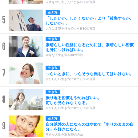
人生をやり直したいときの30の言葉
生き方
5
「したいか、したくないか」より「後悔するか、
しないか」。
人生に希望を持って生きる30の言葉
生き方
6
素晴らしい性格になるためには、素晴らしい習慣
を身につければいい。
幸せな人生を送る30の方法
生き方
7
つらいときに、つらそうな顔をしてはいけない。
自分らしい生き方に気づく30の言葉
生き方
8
振り返る習慣をやめればいい。
前しか見られなくなる。
自分らしい生き方に気づく30の言葉
生き方
9
自分以外の人になるのはやめて「ありのままの自
分」を好きになる。
幸せな人生を送る30の方法