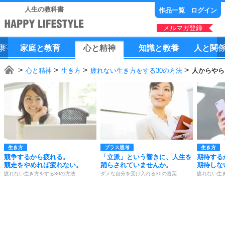
人生の教科書
作品一覧
ログイン
メルマガ登録
康
家庭
と
教育
心
と
精神
知識
と
教養
人
と
関
心と精神
生き方
疲れない生き方をする30の方法
人からやら
生き方
プラス思考
生き方
競争するから疲れる。
「立派」という響きに、人生を
期待する
競走をやめれば疲れない。
踊らされていませんか。
期待しな
疲れない生き方をする30の方法
ダメな自分を受け入れる30の言葉
疲れない生