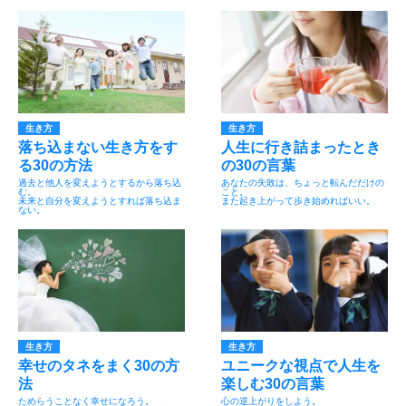
生き方
生き方
落ち込まない生き方をす
人生に行き詰まったとき
る30の方法
の30の言葉
過去と他人を変えようとするから落ち込
あなたの失敗は、ちょっと転んだだけの
む。
こと。
未来と自分を変えようとすれば落ち込ま
また起き上がって歩き始めればいい。
ない。
生き方
生き方
幸せのタネをまく30の方
ユニークな視点で人生を
法
楽しむ30の言葉
ためらうことなく幸せになろう。
心の逆上がりをしよう。