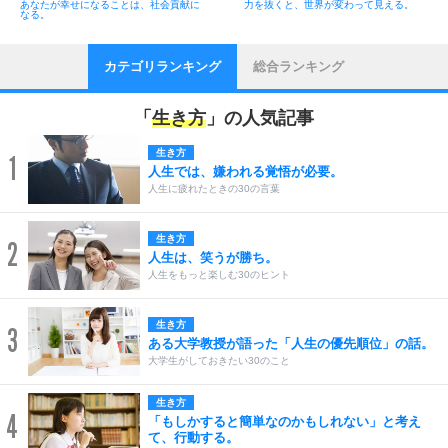
あなたが幸せになることは、社会貢献に
力を抜くと、世界が変わって見える。
なる。
カテゴリランキング
総合ランキング
「
生き方
」の人気記事
生き方
1
人生では、嫌われる覚悟が必要。
人生に疲れたときの30の言葉
生き方
2
人生は、笑うが勝ち。
人生をもっと楽しむ30のヒント
生き方
3
ある大学教授が語った「人生の優先順位」の話。
大学生がしておきたい30のこと
生き方
4
「もしかすると簡単なのかもしれない」と考え
て、行動する。