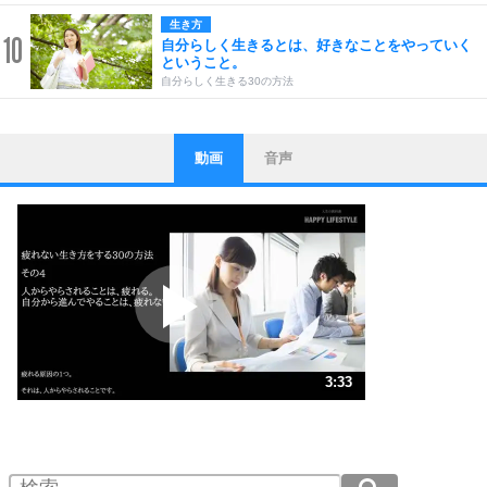
生き方
10
自分らしく生きるとは、好きなことをやっていく
ということ。
自分らしく生きる30の方法
動画
音声
ストレス対策
1
他人と比べない。
いっそのこと、他人を見ない。
いらいらしない人になる30の方法
プラス思考
2
ポジティブになれない原因は、行動しないから。
ポジティブ思考になる30の方法
ストレス対策
3
人生、なんとかなるもの。
3:33
気楽に生きる30の方法
1.0倍速 （836KB 3分33秒）
1.5倍速 （557KB 2分22秒）
自分磨き
4
器の大きい人は、怒りを優しさで表現する。
2.0倍速 （418KB 1分46秒）