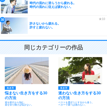
時代の流れに逆らうから疲れる。
時代の流れに従えば疲れない。
許さないから疲れる。
許すと疲れない。
同じカテゴリーの作品
生き方
生き方
悩まない生き方をする30
迷わない生き方をする30
の方法
の方法
道を探すから悩む。
ベストを選ぼうとするから迷う。
道を切り開けば悩まない。
ベターで選べば迷わない。