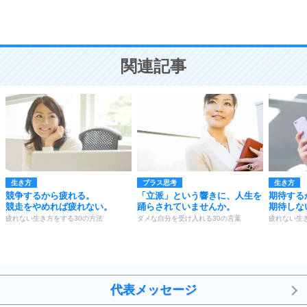
恋愛学
10
人を好きになったら、まず相手を徹底的に信じる
ことが大切。
恋する人が知っておきたい30の大切なこと
関連記事
生き方
プラス思考
生き方
競争するから疲れる。
「立派」という響きに、人生を
期待する
競走をやめれば疲れない。
踊らされていませんか。
期待しな
疲れない生き方をする30の方法
ダメな自分を受け入れる30の言葉
疲れない生
代表メッセージ