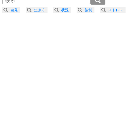
器の大きい人になる30の方法
2.5倍速 （335KB 1分25秒）
自発
生き方
状況
強制
ストレス
3.0倍速 （279KB 1分11秒）
プラス思考
5
ネガティブな人は、複雑に考える。
3.5倍速 （239KB 1分1秒）
ポジティブな人は、シンプルに考える。
4.0倍速 （210KB 53秒）
ポジティブ思考になる30の方法
ストレス対策
6
価値観を捨てると、いらいらも消える。
いらいらしない人になる30の方法
プラス思考
7
気持ちはなくていいから、とにかく癖にしてしま
う。
ポジティブ思考になる30の方法
自分磨き
8
いらない物は、徹底的に捨てる。
気品と美しさを身につける30の方法
勉強法
9
謙虚な人こそ、本当に強い人。
頭の使い方がうまくなる30の方法