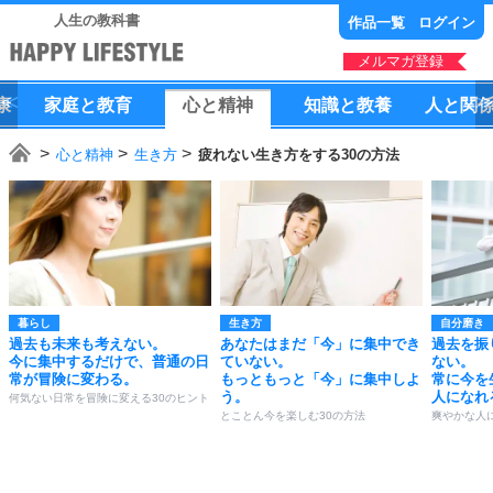
人生の教科書
作品一覧
ログイン
メルマガ登録
康
家庭
と
教育
心
と
精神
知識
と
教養
人
と
関
心と精神
生き方
疲れない生き方をする30の方法
暮らし
生き方
自分磨き
過去も未来も考えない。
あなたはまだ「今」に集中でき
過去を振
今に集中するだけで、普通の日
ていない。
ない。
常が冒険に変わる。
もっともっと「今」に集中しよ
常に今を
う。
人になれ
何気ない日常を冒険に変える30のヒント
とことん今を楽しむ30の方法
爽やかな人