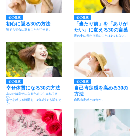
心の健康
心の健康
初心に返る30の方法
「当たり前」を「ありが
たい」に変える30の言葉
誰でも初心に返ることができる。
世の中に当たり前のことは1つもない。
心の健康
心の健康
幸せ体質になる30の方法
自己肯定感を高める30の
方法
あなたは幸せになるために生まれてき
た。
幸せを感じる時間を、1分1秒でも増やそ
自己肯定感とは何か。
う。