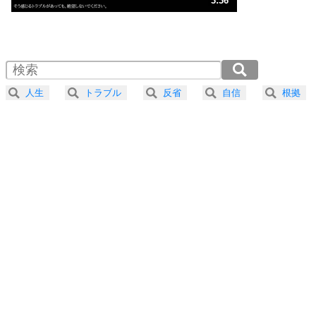
3:36
気楽に生きる30の方法
1.0倍速 （848KB 3分36秒）
1.5倍速 （566KB 2分24秒）
自分磨き
4
器の大きい人は、怒りを優しさで表現する。
2.0倍速 （424KB 1分48秒）
器の大きい人になる30の方法
2.5倍速 （340KB 1分26秒）
人生
トラブル
反省
自信
根拠
3.0倍速 （283KB 1分12秒）
プラス思考
5
ネガティブな人は、複雑に考える。
3.5倍速 （243KB 1分1秒）
ポジティブな人は、シンプルに考える。
4.0倍速 （213KB 54秒）
ポジティブ思考になる30の方法
ストレス対策
6
価値観を捨てると、いらいらも消える。
いらいらしない人になる30の方法
プラス思考
7
気持ちはなくていいから、とにかく癖にしてしま
う。
ポジティブ思考になる30の方法
自分磨き
8
いらない物は、徹底的に捨てる。
気品と美しさを身につける30の方法