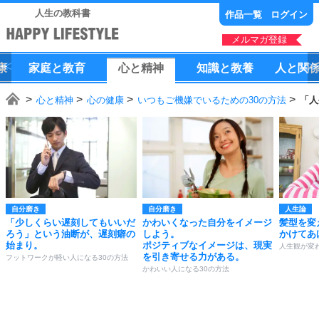
人生の教科書
作品一覧
ログイン
メルマガ登録
康
家庭
と
教育
心
と
精神
知識
と
教養
人
と
関
心と精神
心の健康
いつもご機嫌でいるための30の方法
「人
自分磨き
自分磨き
人生論
「少しくらい遅刻してもいいだ
かわいくなった自分をイメージ
髪型を変
ろう」という油断が、遅刻癖の
しよう。
かけてあ
始まり。
ポジティブなイメージは、現実
人生観が変わ
を引き寄せる力がある。
フットワークが軽い人になる30の方法
かわいい人になる30の方法