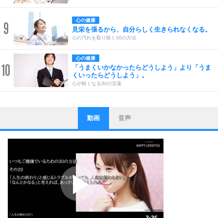
心の健康
9
見栄を張るから、自分らしく生きられなくなる。
心の汚れを取り除く30の方法
心の健康
10
「うまくいかなかったらどうしよう」より「うま
くいったらどうしよう」。
心が軽くなる30の言葉
動画
音声
ストレス対策
1
他人と比べない。
いっそのこと、他人を見ない。
いらいらしない人になる30の方法
プラス思考
2
ポジティブになれない原因は、行動しないから。
ポジティブ思考になる30の方法
ストレス対策
3
人生、なんとかなるもの。