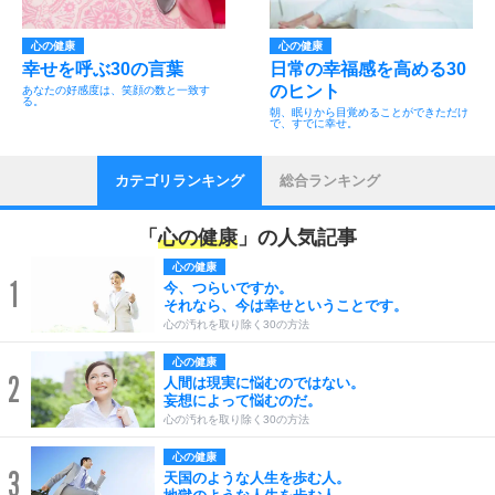
心の健康
心の健康
幸せを呼ぶ30の言葉
日常の幸福感を高める30
のヒント
あなたの好感度は、笑顔の数と一致す
る。
朝、眠りから目覚めることができただけ
で、すでに幸せ。
カテゴリランキング
総合ランキング
「
心の健康
」の人気記事
心の健康
1
今、つらいですか。
それなら、今は幸せということです。
心の汚れを取り除く30の方法
心の健康
2
人間は現実に悩むのではない。
妄想によって悩むのだ。
心の汚れを取り除く30の方法
心の健康
3
天国のような人生を歩む人。