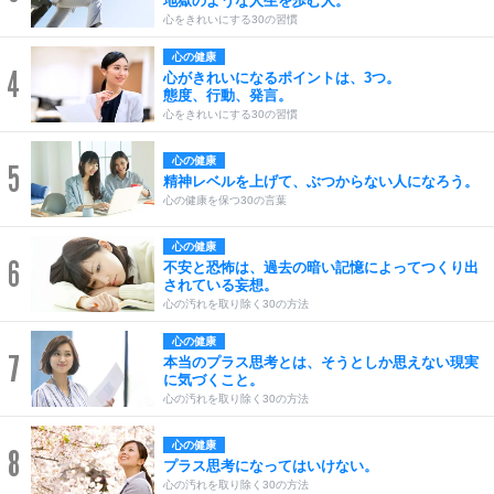
地獄のような人生を歩む人。
心をきれいにする30の習慣
心の健康
4
心がきれいになるポイントは、3つ。
態度、行動、発言。
心をきれいにする30の習慣
心の健康
5
精神レベルを上げて、ぶつからない人になろう。
心の健康を保つ30の言葉
心の健康
6
不安と恐怖は、過去の暗い記憶によってつくり出
されている妄想。
心の汚れを取り除く30の方法
心の健康
7
本当のプラス思考とは、そうとしか思えない現実
に気づくこと。
心の汚れを取り除く30の方法
心の健康
8
プラス思考になってはいけない。
心の汚れを取り除く30の方法