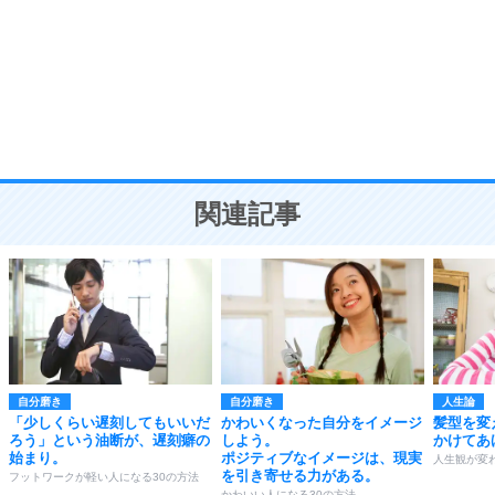
勉強法
9
謙虚な人こそ、本当に強い人。
頭の使い方がうまくなる30の方法
恋愛学
10
人を好きになったら、まず相手を徹底的に信じる
ことが大切。
恋する人が知っておきたい30の大切なこと
関連記事
自分磨き
自分磨き
人生論
「少しくらい遅刻してもいいだ
かわいくなった自分をイメージ
髪型を変
ろう」という油断が、遅刻癖の
しよう。
かけてあ
始まり。
ポジティブなイメージは、現実
人生観が変わ
を引き寄せる力がある。
フットワークが軽い人になる30の方法
かわいい人になる30の方法