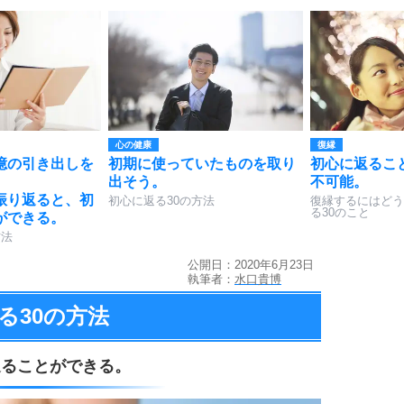
心の健康
復縁
憶の引き出しを
初期に使っていたものを取り
初心に返るこ
出そう。
不可能。
振り返ると、初
初心に返る30の方法
復縁するにはどう
る30のこと
ができる。
方法
公開日：2020年6月23日
執筆者：
水口貴博
る
30の方法
返ることができる。