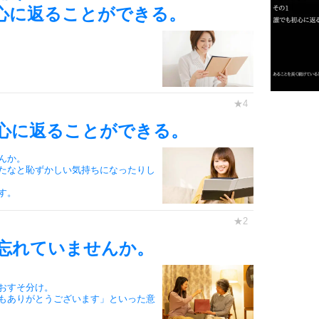
心に返ることができる。
2
3
1.0倍
1.5倍
心に返ることができる。
4
2.0倍
んか。
2.5倍
たなと恥ずかしい気持ちになったりし
3.0倍
す。
3.5倍
5
4.0倍
忘れていませんか。
おすそ分け。
6
もありがとうございます」といった意