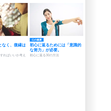
心の健康
となく、復縁は
初心に返るためには「意識的
な努力」が必要。
すればいいか考え
初心に返る30の方法