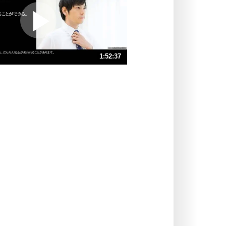
プラス思考
ポジティブになれない原因は、行動
しないから。
ポジティブ思考になる30の方法
ストレス対策
1:52:37
人生、なんとかなるもの。
気楽に生きる30の方法
速 （26MB 1時間52分57秒）
速 （18MB 1時間15分18秒）
自分磨き
器の大きい人は、怒りを優しさで表
速 （13MB 56分28秒）
現する。
速 （11MB 45分10秒）
器の大きい人になる30の方法
速 （8.7MB 37分39秒）
プラス思考
速 （7.4MB 32分16秒）
ネガティブな人は、複雑に考える。
速 （6.5MB 28分14秒）
ポジティブな人は、シンプルに考え
る。
ポジティブ思考になる30の方法
ストレス対策
価値観を捨てると、いらいらも消え
る。