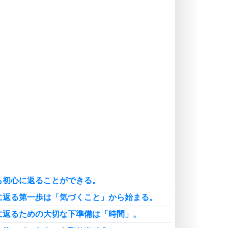
いらいらしない人になる30の方法
プラス思考
気持ちはなくていいから、とにかく
癖にしてしまう。
ポジティブ思考になる30の方法
自分磨き
いらない物は、徹底的に捨てる。
気品と美しさを身につける30の方法
勉強法
謙虚な人こそ、本当に強い人。
頭の使い方がうまくなる30の方法
恋愛学
人を好きになったら、まず相手を徹
底的に信じることが大切。
も初心に返ることができる。
恋する人が知っておきたい30の大切なこと
に返る第一歩は「気づくこと」から始まる。
に返るための大切な下準備は「時間」。