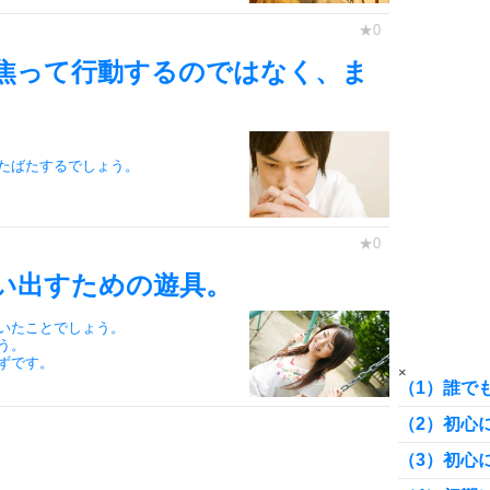
7
焦って行動するのではなく、ま
8
たばたするでしょう。
9
い出すための遊具。
いたことでしょう。
10
う。
ずです。
×
（1）誰で
（2）初心
（3）初心