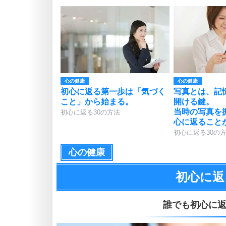
心の健康
心の健康
初心に返る第一歩は「気づく
写真とは、記
こと」から始まる。
開ける鍵。
当時の写真を
初心に返る30の方法
心に返ること
初心に返る30の
心の健康
初心に返
誰でも初心に