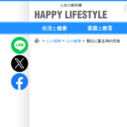
人生の教科書
生活
健康
家庭
教育
と
と
心と精神
心の健康
初心に返る30の方法