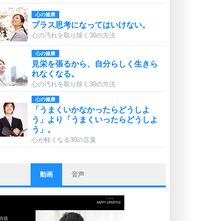
心の健康
プラス思考になってはいけない。
心の汚れを取り除く30の方法
心の健康
見栄を張るから、自分らしく生きら
れなくなる。
心の汚れを取り除く30の方法
心の健康
「うまくいかなかったらどうしよ
う」より「うまくいったらどうしよ
う」。
心が軽くなる30の言葉
動画
音声
ストレス対策
他人と比べない。
いっそのこと、他人を見ない。
いらいらしない人になる30の方法