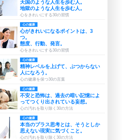
天国のような人生を歩む人。
地獄のような人生を歩む人。
心をきれいにする30の習慣
心の健康
心がきれいになるポイントは、3
つ。
態度、行動、発言。
心をきれいにする30の習慣
心の健康
精神レベルを上げて、ぶつからない
人になろう。
心の健康を保つ30の言葉
心の健康
不安と恐怖は、過去の暗い記憶によ
ってつくり出されている妄想。
心の汚れを取り除く30の方法
心の健康
本当のプラス思考とは、そうとしか
思えない現実に気づくこと。
心の汚れを取り除く30の方法