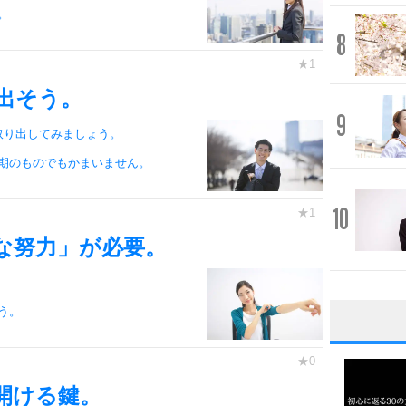
。
8
出そう。
9
取り出してみましょう。
期のものでもかまいません。
10
な努力」が必要。
う。
1
開ける鍵。