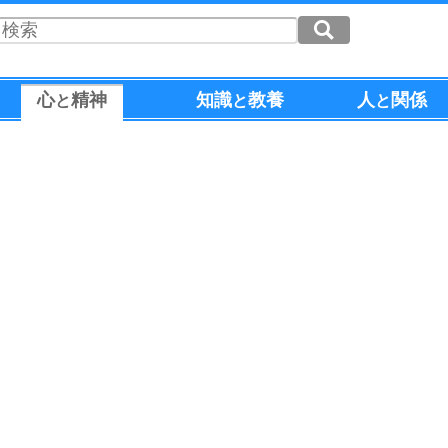
心
精神
知識
教養
人
関係
と
と
と