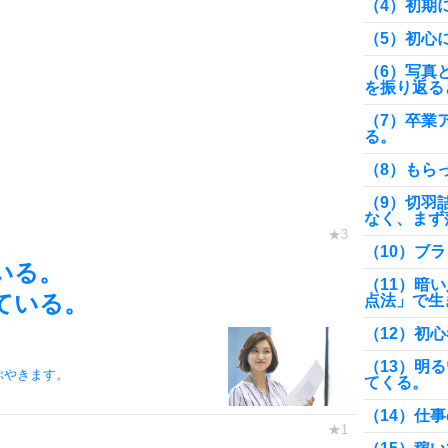
（4）初期
（5）初心
（6）写真
を振り返る
（7）卒業
る。
（8）もら
（9）切羽
なく、まず
（10）ブ
いる。
（11）暗
ている。
点法」で生
（12）初
（13）明
ぶやきます。
てくる。
（14）仕