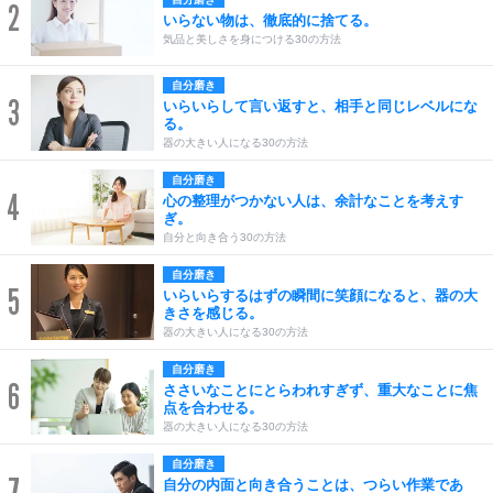
2
いらない物は、徹底的に捨てる。
気品と美しさを身につける30の方法
自分磨き
3
いらいらして言い返すと、相手と同じレベルにな
る。
器の大きい人になる30の方法
自分磨き
4
心の整理がつかない人は、余計なことを考えす
ぎ。
自分と向き合う30の方法
自分磨き
5
いらいらするはずの瞬間に笑顔になると、器の大
きさを感じる。
器の大きい人になる30の方法
自分磨き
6
ささいなことにとらわれすぎず、重大なことに焦
点を合わせる。
器の大きい人になる30の方法
自分磨き
7
自分の内面と向き合うことは、つらい作業であ