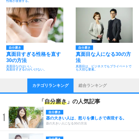
性格が改善する。
自分磨き
自分磨き
真面目すぎる性格を直す
真面目な人になる30の方
30の方法
法
真面目なのはいい。
真面目は、ビジネスでもプライベートで
真面目すぎるのがいけない。
も大切な要素。
カテゴリランキング
総合ランキング
「
自分磨き
」の人気記事
自分磨き
1
器の大きい人は、怒りを優しさで表現する。
器の大きい人になる30の方法
自分磨き