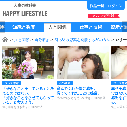
人生の教科書
作品一覧
ログイン
メルマガ登録
神
知識
と
教養
人
と
関係
仕事
と
技術
資産
と
人と関係
自分磨き
引っ込み思案を克服する30の方法
いま一
プラス思考
心の健康
プラス思
「好きなことをしている」と考
産んでくれた親に感謝。
幸せを感
えるのではない。
育ててくれたことに感謝。
ではない
「好きなことをさせてもらって
感謝をす
感謝の気持ちを持って生きる30の言葉
いる」と考えよう。
る。
運と幸せを引き寄せる30の方法
気分が落ち