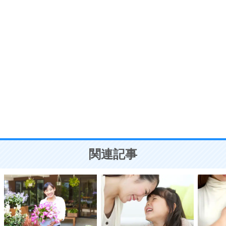
7
う。
ポジティブ思考になる30の方法
自分磨き
8
いらない物は、徹底的に捨てる。
気品と美しさを身につける30の方法
勉強法
9
謙虚な人こそ、本当に強い人。
頭の使い方がうまくなる30の方法
恋愛学
10
人を好きになったら、まず相手を徹底的に信じる
ことが大切。
恋する人が知っておきたい30の大切なこと
関連記事