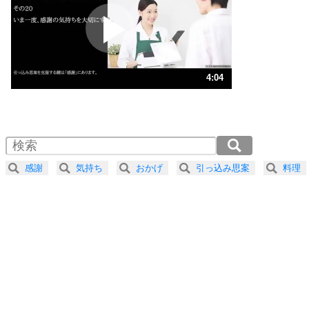
プラス思考
2
ポジティブになれない原因は、行動しないから。
ポジティブ思考になる30の方法
ストレス対策
3
人生、なんとかなるもの。
4:04
気楽に生きる30の方法
1.0倍速 （956KB 4分4秒）
1.5倍速 （638KB 2分43秒）
自分磨き
4
器の大きい人は、怒りを優しさで表現する。
2.0倍速 （479KB 2分2秒）
器の大きい人になる30の方法
2.5倍速 （383KB 1分37秒）
感謝
気持ち
おかげ
引っ込み思案
料理
3.0倍速 （319KB 1分21秒）
プラス思考
5
ネガティブな人は、複雑に考える。
3.5倍速 （274KB 1分9秒）
ポジティブな人は、シンプルに考える。
4.0倍速 （240KB 1分1秒）
ポジティブ思考になる30の方法
ストレス対策
6
価値観を捨てると、いらいらも消える。
いらいらしない人になる30の方法
プラス思考
気持ちはなくていいから、とにかく癖にしてしま