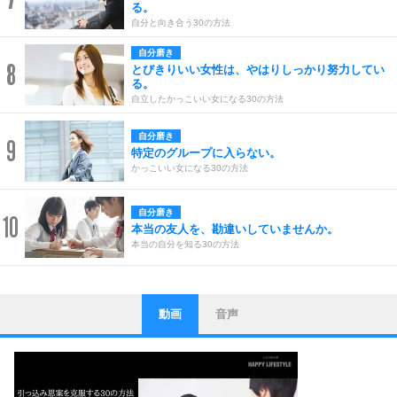
る。
自分と向き合う30の方法
自分磨き
8
とびきりいい女性は、やはりしっかり努力してい
る。
自立したかっこいい女になる30の方法
自分磨き
9
特定のグループに入らない。
かっこいい女になる30の方法
自分磨き
10
本当の友人を、勘違いしていませんか。
本当の自分を知る30の方法
動画
音声
ストレス対策
1
他人と比べない。
いっそのこと、他人を見ない。
いらいらしない人になる30の方法