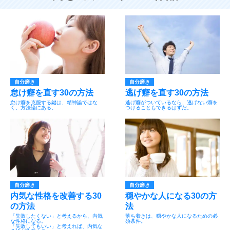
自分磨き
自分磨き
怠け癖を直す30の方法
逃げ癖を直す30の方法
怠け癖を克服する鍵は、精神論ではな
逃げ癖がついているなら、逃げない癖を
く、方法論にある。
つけることもできるはずだ。
自分磨き
自分磨き
内気な性格を改善する30
穏やかな人になる30の方
の方法
法
「失敗したくない」と考えるから、内気
落ち着きは、穏やかな人になるための必
な性格になる。
須条件。
「失敗してもいい」と考えれば、内気な