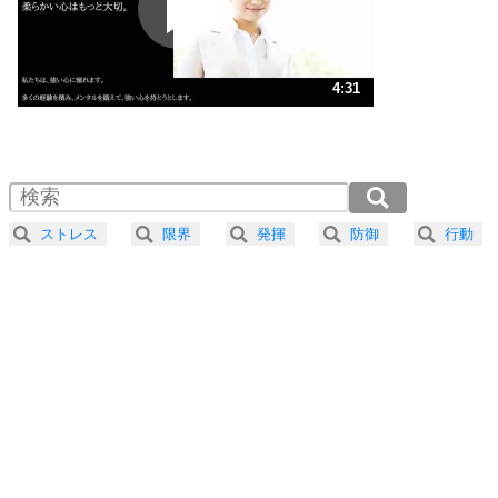
ポジティブ思考になる30の方法
ストレス対策
3
人生、なんとかなるもの。
4:31
気楽に生きる30の方法
1.0倍速 （1.1MB 4分31秒）
1.5倍速 （707KB 3分0秒）
自分磨き
4
器の大きい人は、怒りを優しさで表現する。
2.0倍速 （530KB 2分15秒）
器の大きい人になる30の方法
2.5倍速 （425KB 1分48秒）
ストレス
限界
発揮
防御
行動
3.0倍速 （354KB 1分30秒）
プラス思考
5
ネガティブな人は、複雑に考える。
3.5倍速 （304KB 1分17秒）
ポジティブな人は、シンプルに考える。
4.0倍速 （266KB 1分7秒）
ポジティブ思考になる30の方法
ストレス対策
6
価値観を捨てると、いらいらも消える。
いらいらしない人になる30の方法
プラス思考
7
気持ちはなくていいから、とにかく癖にしてしま
う。
ポジティブ思考になる30の方法