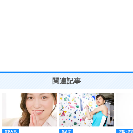
自分磨き
8
いらない物は、徹底的に捨てる。
気品と美しさを身につける30の方法
勉強法
9
謙虚な人こそ、本当に強い人。
頭の使い方がうまくなる30の方法
恋愛学
10
人を好きになったら、まず相手を徹底的に信じる
ことが大切。
恋する人が知っておきたい30の大切なこと
関連記事
体臭対策
生き方
防犯・防