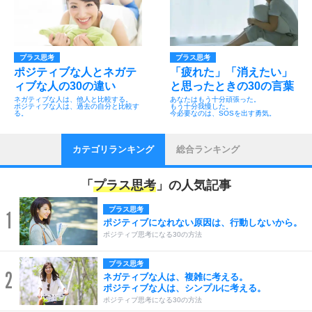
プラス思考
プラス思考
ポジティブな人とネガテ
「疲れた」「消えたい」
ィブな人の30の違い
と思ったときの30の言葉
ネガティブな人は、他人と比較する。
あなたはもう十分頑張った。
ポジティブな人は、過去の自分と比較す
もう十分我慢した。
る。
今必要なのは、SOSを出す勇気。
カテゴリランキング
総合ランキング
「
プラス思考
」の人気記事
プラス思考
1
ポジティブになれない原因は、行動しないから。
ポジティブ思考になる30の方法
プラス思考
2
ネガティブな人は、複雑に考える。
ポジティブな人は、シンプルに考える。
ポジティブ思考になる30の方法