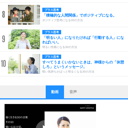
プラス思考
8
「積極的な人間関係」でポジティブになる。
ポジティブ思考になる30の方法
プラス思考
9
「明るい人」になりたければ「行動する人」にな
ればいい。
明るい性格になる30の方法
プラス思考
10
すべてうまくいかないときは、神様からの「休憩
しろ」というメッセージ。
暗い気持ちがぱっと明るくなる30の方法
動画
音声
ストレス対策
1
他人と比べない。
いっそのこと、他人を見ない。
いらいらしない人になる30の方法
プラス思考
2
ポジティブになれない原因は、行動しないから。