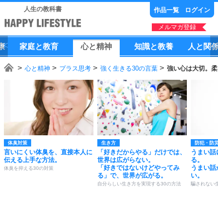
人生の教科書
作品一覧
ログイン
メルマガ登録
康
家庭
と
教育
心
と
精神
知識
と
教養
人
と
関
心と精神
プラス思考
強く生きる30の言葉
強い心は大切。柔
体臭対策
生き方
防犯・防
言いにくい体臭を、直接本人に
「好きだからやる」だけでは、
うまい話
伝える上手な方法。
世界は広がらない。
る。
「好きではないけどやってみ
うまい話
体臭を抑える30の対策
る」で、世界が広がる。
い。
自分らしい生き方を実現する30の方法
騙されない