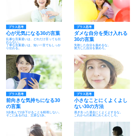
プラス思考
プラス思考
心が元気になる30の言葉
ダメな自分を受け入れる
30の言葉
乱暴な言葉遣いは、どれだけ言っても伝
わらない。
丁寧な言葉遣いは、短い一言でもしっか
失敗した自分を責めるな。
り伝わる。
努力した自分を褒めろ。
プラス思考
プラス思考
前向きな気持ちになる30
小さなことにくよくよし
の言葉
ない30の方法
3歩進んで2歩下がることを軽視しない。
過ぎ去った過去にくよくよするな。
そこにあるのは、立派な1歩。
これからの未来にわくわくしろ。