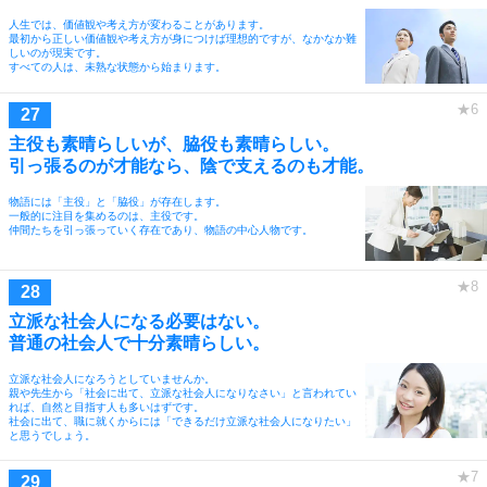
人生では、価値観や考え方が変わることがあります。
最初から正しい価値観や考え方が身につけば理想的ですが、なかなか難
しいのが現実です。
すべての人は、未熟な状態から始まります。
主役も素晴らしいが、脇役も素晴らしい。
引っ張るのが才能なら、陰で支えるのも才能。
物語には「主役」と「脇役」が存在します。
一般的に注目を集めるのは、主役です。
仲間たちを引っ張っていく存在であり、物語の中心人物です。
立派な社会人になる必要はない。
普通の社会人で十分素晴らしい。
立派な社会人になろうとしていませんか。
親や先生から「社会に出て、立派な社会人になりなさい」と言われてい
れば、自然と目指す人も多いはずです。
社会に出て、職に就くからには「できるだけ立派な社会人になりたい」
と思うでしょう。