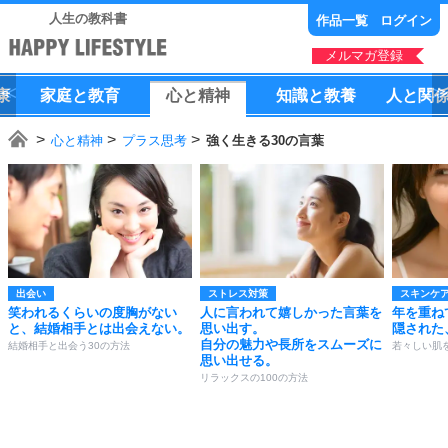
人生の教科書
作品一覧
ログイン
メルマガ登録
康
家庭
と
教育
心
と
精神
知識
と
教養
人
と
関
心と精神
プラス思考
強く生きる30の言葉
出会い
ストレス対策
スキンケ
笑われるくらいの度胸がない
人に言われて嬉しかった言葉を
年を重ね
と、結婚相手とは出会えない。
思い出す。
隠された
自分の魅力や長所をスムーズに
結婚相手と出会う30の方法
若々しい肌
思い出せる。
リラックスの100の方法