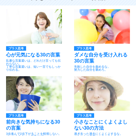
プラス思考
プラス思考
心が元気になる30の言葉
ダメな自分を受け入れる
30の言葉
乱暴な言葉遣いは、どれだけ言っても伝
わらない。
丁寧な言葉遣いは、短い一言でもしっか
失敗した自分を責めるな。
り伝わる。
努力した自分を褒めろ。
プラス思考
プラス思考
前向きな気持ちになる30
小さなことにくよくよし
の言葉
ない30の方法
3歩進んで2歩下がることを軽視しない。
過ぎ去った過去にくよくよするな。