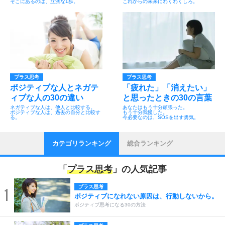
そこにあるのは、立派な1歩。
これからの未来にわくわくしろ。
プラス思考
プラス思考
ポジティブな人とネガテ
「疲れた」「消えたい」
ィブな人の30の違い
と思ったときの30の言葉
ネガティブな人は、他人と比較する。
あなたはもう十分頑張った。
ポジティブな人は、過去の自分と比較す
もう十分我慢した。
る。
今必要なのは、SOSを出す勇気。
カテゴリランキング
総合ランキング
「
プラス思考
」の人気記事
プラス思考
1
ポジティブになれない原因は、行動しないから。
ポジティブ思考になる30の方法