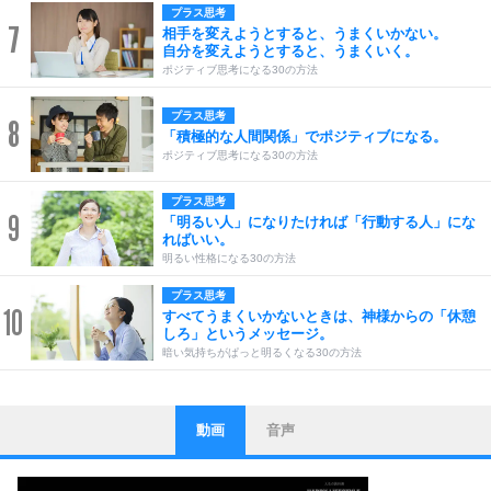
プラス思考
7
相手を変えようとすると、うまくいかない。
自分を変えようとすると、うまくいく。
ポジティブ思考になる30の方法
プラス思考
8
「積極的な人間関係」でポジティブになる。
ポジティブ思考になる30の方法
プラス思考
9
「明るい人」になりたければ「行動する人」にな
ればいい。
明るい性格になる30の方法
プラス思考
10
すべてうまくいかないときは、神様からの「休憩
しろ」というメッセージ。
暗い気持ちがぱっと明るくなる30の方法
動画
音声
ストレス対策
1
他人と比べない。
いっそのこと、他人を見ない。