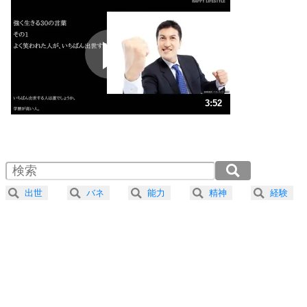
いらいらしない人になる30の方法
プラス思考
2
ポジティブになれない原因は、行動しないから。
ポジティブ思考になる30の方法
ストレス対策
3
人生、なんとかなるもの。
3:52
気楽に生きる30の方法
1.0倍速 （908KB 3分52秒）
1.5倍速 （606KB 2分34秒）
自分磨き
4
器の大きい人は、怒りを優しさで表現する。
2.0倍速 （454KB 1分56秒）
器の大きい人になる30の方法
2.5倍速 （364KB 1分32秒）
出世
バネ
能力
精神
経験
3.0倍速 （303KB 1分17秒）
プラス思考
5
ネガティブな人は、複雑に考える。
3.5倍速 （260KB 1分6秒）
ポジティブな人は、シンプルに考える。
4.0倍速 （228KB 58秒）
ポジティブ思考になる30の方法
ストレス対策
6
価値観を捨てると、いらいらも消える。
いらいらしない人になる30の方法