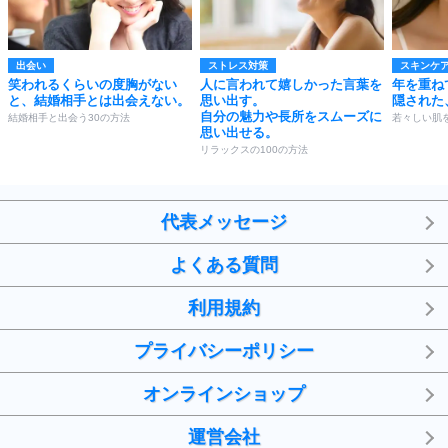
出会い
ストレス対策
スキンケ
笑われるくらいの度胸がない
人に言われて嬉しかった言葉を
年を重ね
と、結婚相手とは出会えない。
思い出す。
隠された
自分の魅力や長所をスムーズに
結婚相手と出会う30の方法
若々しい肌
思い出せる。
リラックスの100の方法
代表メッセージ
よくある質問
利用規約
プライバシーポリシー
オンラインショップ
運営会社