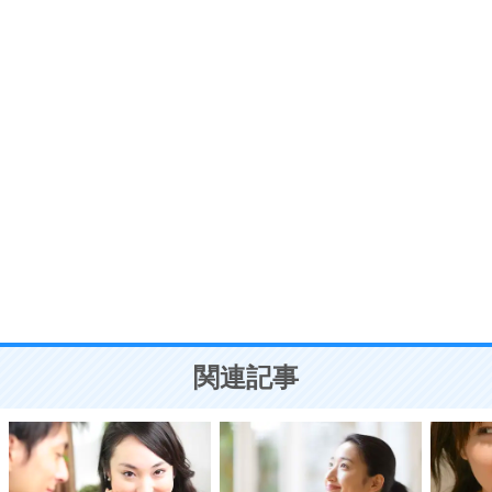
プラス思考
7
気持ちはなくていいから、とにかく癖にしてしま
う。
ポジティブ思考になる30の方法
自分磨き
8
いらない物は、徹底的に捨てる。
気品と美しさを身につける30の方法
勉強法
9
謙虚な人こそ、本当に強い人。
頭の使い方がうまくなる30の方法
恋愛学
10
人を好きになったら、まず相手を徹底的に信じる
ことが大切。
恋する人が知っておきたい30の大切なこと
関連記事