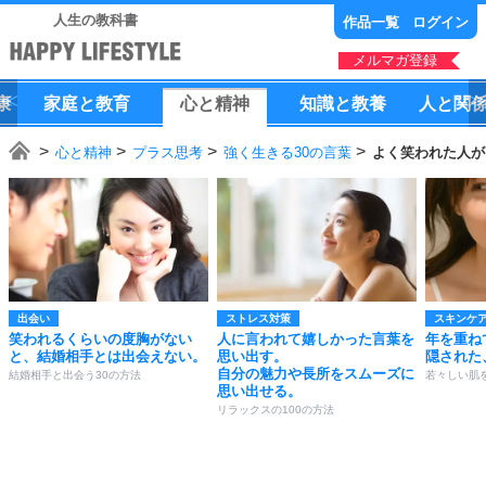
人生の教科書
作品一覧
ログイン
メルマガ登録
康
家庭
と
教育
心
と
精神
知識
と
教養
人
と
関
心と精神
プラス思考
強く生きる30の言葉
よく笑われた人が
出会い
ストレス対策
スキンケ
笑われるくらいの度胸がない
人に言われて嬉しかった言葉を
年を重ね
と、結婚相手とは出会えない。
思い出す。
隠された
自分の魅力や長所をスムーズに
結婚相手と出会う30の方法
若々しい肌
思い出せる。
リラックスの100の方法