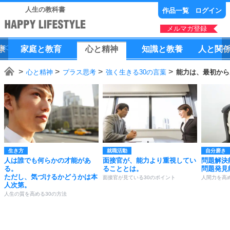
人生の教科書
作品一覧
ログイン
メルマガ登録
康
家庭
と
教育
心
と
精神
知識
と
教養
人
と
関
心と精神
プラス思考
強く生きる30の言葉
能力は、最初から
生き方
就職活動
自分磨き
人は誰でも何らかの才能があ
面接官が、能力より重視してい
問題解決
る。
ることとは。
問題発見
ただし、気づけるかどうかは本
面接官が見ている30のポイント
人間力を高
人次第。
人生の質を高める30の方法