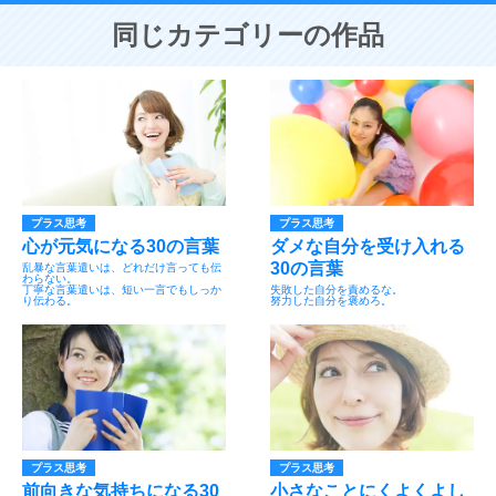
同じカテゴリーの作品
プラス思考
プラス思考
心が元気になる30の言葉
ダメな自分を受け入れる
30の言葉
乱暴な言葉遣いは、どれだけ言っても伝
わらない。
丁寧な言葉遣いは、短い一言でもしっか
失敗した自分を責めるな。
り伝わる。
努力した自分を褒めろ。
プラス思考
プラス思考
前向きな気持ちになる30
小さなことにくよくよし