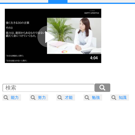
1
他人と比べない。
いっそのこと、他人を見ない。
いらいらしない人になる30の方法
プラス思考
2
ポジティブになれない原因は、行動しないから。
ポジティブ思考になる30の方法
ストレス対策
3
人生、なんとかなるもの。
4:04
気楽に生きる30の方法
1.0倍速 （957KB 4分4秒）
1.5倍速 （639KB 2分43秒）
自分磨き
4
器の大きい人は、怒りを優しさで表現する。
2.0倍速 （479KB 2分2秒）
器の大きい人になる30の方法
2.5倍速 （384KB 1分37秒）
能力
努力
才能
勉強
知識
3.0倍速 （320KB 1分21秒）
プラス思考
5
ネガティブな人は、複雑に考える。
3.5倍速 （274KB 1分9秒）
ポジティブな人は、シンプルに考える。
4.0倍速 （240KB 1分1秒）
ポジティブ思考になる30の方法
ストレス対策
6