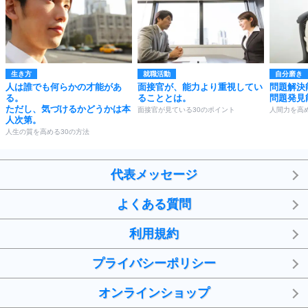
生き方
就職活動
自分磨き
人は誰でも何らかの才能があ
面接官が、能力より重視してい
問題解決
る。
ることとは。
問題発見
ただし、気づけるかどうかは本
面接官が見ている30のポイント
人間力を高
人次第。
人生の質を高める30の方法
代表メッセージ
よくある質問
利用規約
プライバシーポリシー
オンラインショップ