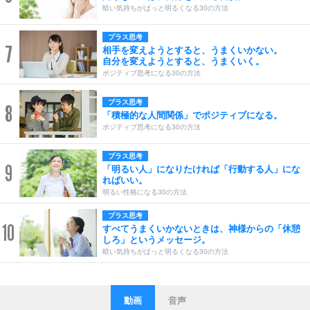
暗い気持ちがぱっと明るくなる30の方法
プラス思考
7
相手を変えようとすると、うまくいかない。
自分を変えようとすると、うまくいく。
ポジティブ思考になる30の方法
プラス思考
8
「積極的な人間関係」でポジティブになる。
ポジティブ思考になる30の方法
プラス思考
9
「明るい人」になりたければ「行動する人」にな
ればいい。
明るい性格になる30の方法
プラス思考
10
すべてうまくいかないときは、神様からの「休憩
しろ」というメッセージ。
暗い気持ちがぱっと明るくなる30の方法
動画
音声
ストレス対策