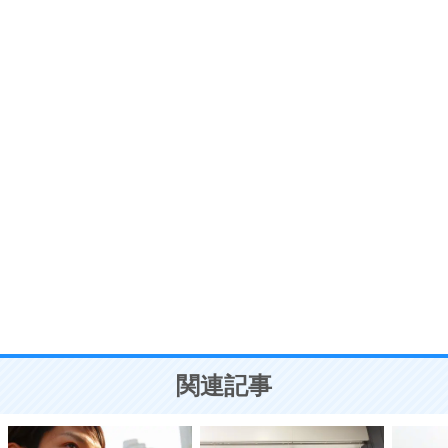
価値観を捨てると、いらいらも消える。
いらいらしない人になる30の方法
プラス思考
7
気持ちはなくていいから、とにかく癖にしてしま
う。
ポジティブ思考になる30の方法
自分磨き
8
いらない物は、徹底的に捨てる。
気品と美しさを身につける30の方法
勉強法
9
謙虚な人こそ、本当に強い人。
頭の使い方がうまくなる30の方法
恋愛学
10
人を好きになったら、まず相手を徹底的に信じる
ことが大切。
恋する人が知っておきたい30の大切なこと
関連記事