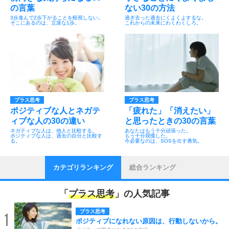
の言葉
ない30の方法
3歩進んで2歩下がることを軽視しない。
過ぎ去った過去にくよくよするな。
そこにあるのは、立派な1歩。
これからの未来にわくわくしろ。
プラス思考
プラス思考
ポジティブな人とネガテ
「疲れた」「消えたい」
ィブな人の30の違い
と思ったときの30の言葉
ネガティブな人は、他人と比較する。
あなたはもう十分頑張った。
ポジティブな人は、過去の自分と比較す
もう十分我慢した。
る。
今必要なのは、SOSを出す勇気。
カテゴリランキング
総合ランキング
「
プラス思考
」の人気記事
プラス思考
1
ポジティブになれない原因は、行動しないから。