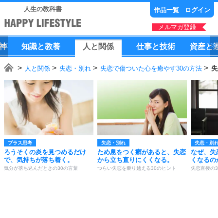
人生の教科書
作品一覧
ログイン
メルマガ登録
神
知識
と
教養
人
と
関係
仕事
と
技術
資産
と
人と関係
失恋・別れ
失恋で傷ついた心を癒やす30の方法
失
プラス思考
失恋・別れ
失恋・別
ろうそくの炎を見つめるだけ
ため息をつく癖があると、失恋
なぜ、失
で、気持ちが落ち着く。
から立ち直りにくくなる。
くなるの
気分が落ち込んだときの30の言葉
つらい失恋を乗り越える30のヒント
失恋直後の