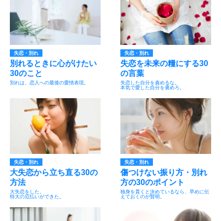
失恋・別れ
失恋・別れ
別れるときに心がけたい
失恋を未来の糧にする30
30のこと
の言葉
別れは、恋人への最後の愛情表現。
失恋した自分を責めるな。
本気で愛した自分を褒めろ。
失恋・別れ
失恋・別れ
大失恋から立ち直る30の
傷つけない振り方・別れ
方法
方の30のポイント
大失恋をした。
独身を貫くと決めているなら、早めに伝
特大の厄払いができた。
えておくのが賢明。