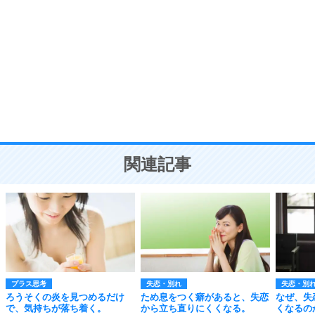
自分磨き
8
いらない物は、徹底的に捨てる。
気品と美しさを身につける30の方法
勉強法
9
謙虚な人こそ、本当に強い人。
頭の使い方がうまくなる30の方法
恋愛学
10
人を好きになったら、まず相手を徹底的に信じる
ことが大切。
恋する人が知っておきたい30の大切なこと
関連記事
プラス思考
失恋・別れ
失恋・別
ろうそくの炎を見つめるだけ
ため息をつく癖があると、失恋
なぜ、失
で、気持ちが落ち着く。
から立ち直りにくくなる。
くなるの