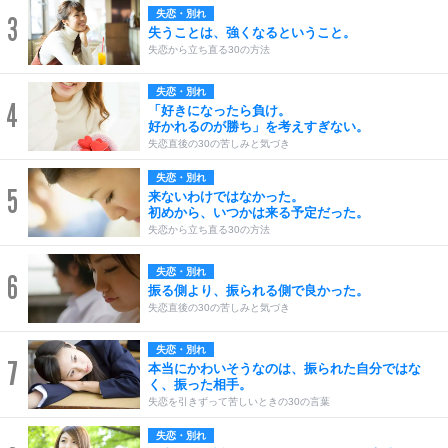
失恋・別れ
3
失うことは、強くなるということ。
失恋から立ち直る30の方法
失恋・別れ
4
「好きになったら負け。
好かれるのが勝ち」を考えすぎない。
失恋直後の30の苦しみと気づき
失恋・別れ
5
来ないわけではなかった。
初めから、いつかは来る予定だった。
失恋から立ち直る30の方法
失恋・別れ
6
振る側より、振られる側で良かった。
失恋直後の30の苦しみと気づき
失恋・別れ
7
本当にかわいそうなのは、振られた自分ではな
く、振った相手。
失恋を引きずって苦しいときの30の言葉
失恋・別れ