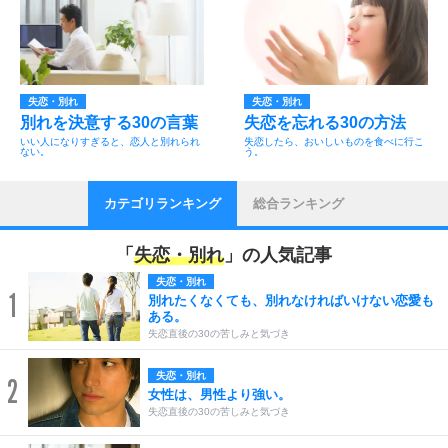
失恋・別れ
失恋・別れ
別れを決意する30の言葉
失恋を忘れる30の方法
いい人になりすぎると、恋人と別れられ
失恋したら、おいしいものを食べに行こ
ない。
う。
カテゴリランキング
総合ランキング
「
失恋・別れ
」の人気記事
失恋・別れ
1
別れたくなくても、別れなければいけない恋愛も
ある。
失恋直後の30の苦しみと気づき
失恋・別れ
2
女性は、男性より強い。
失恋直後の30の苦しみと気づき