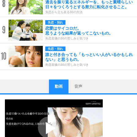
8
過去を振り返るエネルギーを、もっと素晴らしい
日々をつくろうとする努力に転化させること。
失恋から立ち直る30の方法
失恋・別れ
9
恋愛はサイコロだ。
思うような結果が返ってこないもの。
失恋直後の30の苦しみと気づき
失恋・別れ
10
誰と付き合っても「もっといい人がいるかもしれ
ない」と思うもの。
失恋直後の30の苦しみと気づき
動画
音声
ストレス対策
1
他人と比べない。
いっそのこと、他人を見ない。
いらいらしない人になる30の方法
プラス思考
2
ポジティブになれない原因は、行動しないから。
ポジティブ思考になる30の方法