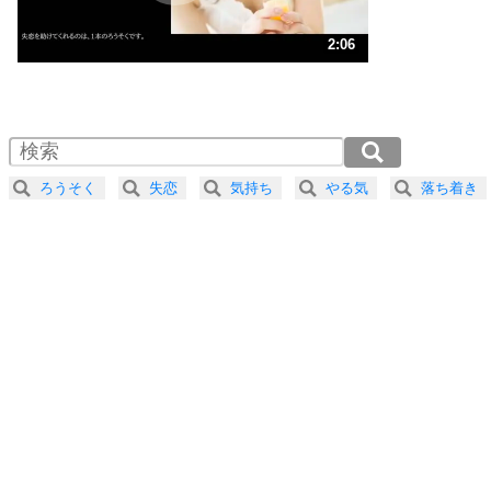
ストレス対策
3
人生、なんとかなるもの。
2:06
気楽に生きる30の方法
1.0倍速 （496KB 2分6秒）
1.5倍速 （331KB 1分24秒）
自分磨き
4
器の大きい人は、怒りを優しさで表現する。
2.0倍速 （248KB 1分3秒）
器の大きい人になる30の方法
2.5倍速 （199KB 50秒）
ろうそく
失恋
気持ち
やる気
落ち着き
3.0倍速 （166KB 42秒）
プラス思考
5
ネガティブな人は、複雑に考える。
3.5倍速 （142KB 36秒）
ポジティブな人は、シンプルに考える。
4.0倍速 （125KB 31秒）
ポジティブ思考になる30の方法
ストレス対策
6
価値観を捨てると、いらいらも消える。
いらいらしない人になる30の方法
プラス思考
7
気持ちはなくていいから、とにかく癖にしてしま
う。
ポジティブ思考になる30の方法