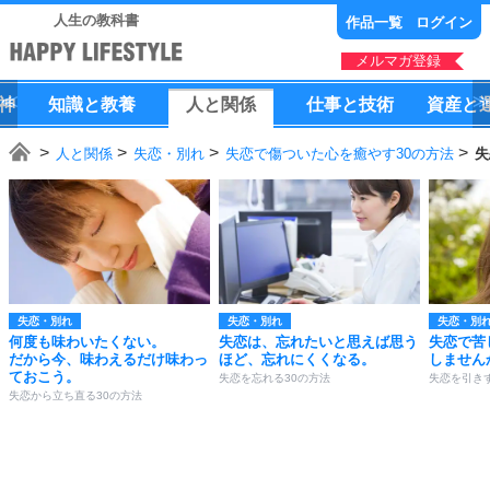
人生の教科書
作品一覧
ログイン
メルマガ登録
神
知識
と
教養
人
と
関係
仕事
と
技術
資産
と
人と関係
失恋・別れ
失恋で傷ついた心を癒やす30の方法
失
失恋・別れ
失恋・別れ
失恋・別
何度も味わいたくない。
失恋は、忘れたいと思えば思う
失恋で苦
だから今、味わえるだけ味わっ
ほど、忘れにくくなる。
しません
ておこう。
失恋を忘れる30の方法
失恋を引き
失恋から立ち直る30の方法