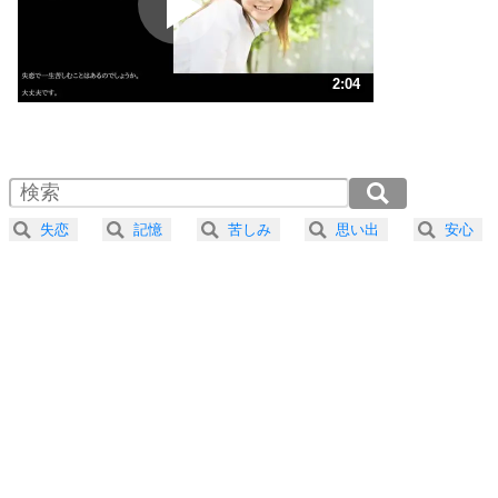
ポジティブ思考になる30の方法
ストレス対策
3
人生、なんとかなるもの。
2:04
気楽に生きる30の方法
1.0倍速 （488KB 2分4秒）
1.5倍速 （326KB 1分23秒）
自分磨き
4
器の大きい人は、怒りを優しさで表現する。
2.0倍速 （245KB 1分2秒）
器の大きい人になる30の方法
2.5倍速 （196KB 49秒）
失恋
記憶
苦しみ
思い出
安心
3.0倍速 （163KB 41秒）
プラス思考
5
ネガティブな人は、複雑に考える。
3.5倍速 （140KB 35秒）
ポジティブな人は、シンプルに考える。
4.0倍速 （123KB 31秒）
ポジティブ思考になる30の方法
ストレス対策
6
価値観を捨てると、いらいらも消える。
いらいらしない人になる30の方法
プラス思考
7
気持ちはなくていいから、とにかく癖にしてしま
う。
ポジティブ思考になる30の方法