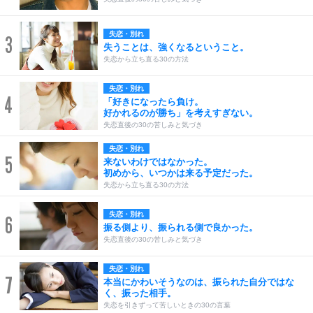
失恋・別れ
3
失うことは、強くなるということ。
失恋から立ち直る30の方法
失恋・別れ
4
「好きになったら負け。
好かれるのが勝ち」を考えすぎない。
失恋直後の30の苦しみと気づき
失恋・別れ
5
来ないわけではなかった。
初めから、いつかは来る予定だった。
失恋から立ち直る30の方法
失恋・別れ
6
振る側より、振られる側で良かった。
失恋直後の30の苦しみと気づき
失恋・別れ
7
本当にかわいそうなのは、振られた自分ではな
く、振った相手。
失恋を引きずって苦しいときの30の言葉