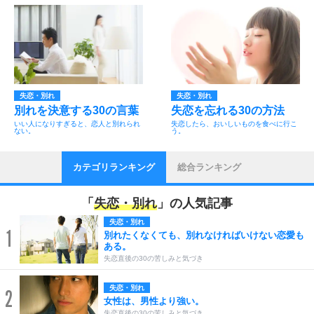
失恋・別れ
失恋・別れ
別れを決意する30の言葉
失恋を忘れる30の方法
いい人になりすぎると、恋人と別れられ
失恋したら、おいしいものを食べに行こ
ない。
う。
カテゴリランキング
総合ランキング
「
失恋・別れ
」の人気記事
失恋・別れ
1
別れたくなくても、別れなければいけない恋愛も
ある。
失恋直後の30の苦しみと気づき
失恋・別れ
2
女性は、男性より強い。
失恋直後の30の苦しみと気づき