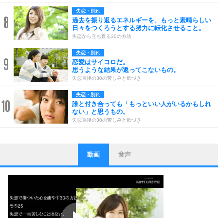
失恋・別れ
8
過去を振り返るエネルギーを、もっと素晴らしい
日々をつくろうとする努力に転化させること。
失恋から立ち直る30の方法
失恋・別れ
9
恋愛はサイコロだ。
思うような結果が返ってこないもの。
失恋直後の30の苦しみと気づき
失恋・別れ
10
誰と付き合っても「もっといい人がいるかもしれ
ない」と思うもの。
失恋直後の30の苦しみと気づき
動画
音声
ストレス対策
1
他人と比べない。
いっそのこと、他人を見ない。
いらいらしない人になる30の方法
プラス思考
2
ポジティブになれない原因は、行動しないから。