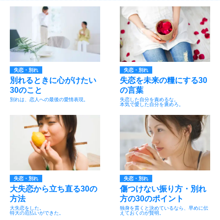
失恋・別れ
失恋・別れ
別れるときに心がけたい
失恋を未来の糧にする30
30のこと
の言葉
別れは、恋人への最後の愛情表現。
失恋した自分を責めるな。
本気で愛した自分を褒めろ。
失恋・別れ
失恋・別れ
大失恋から立ち直る30の
傷つけない振り方・別れ
方法
方の30のポイント
大失恋をした。
独身を貫くと決めているなら、早めに伝
特大の厄払いができた。
えておくのが賢明。