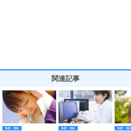
自分磨き
8
いらない物は、徹底的に捨てる。
気品と美しさを身につける30の方法
勉強法
9
謙虚な人こそ、本当に強い人。
頭の使い方がうまくなる30の方法
恋愛学
10
人を好きになったら、まず相手を徹底的に信じる
ことが大切。
恋する人が知っておきたい30の大切なこと
関連記事
失恋・別れ
失恋・別れ
失恋・別