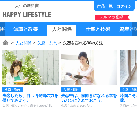
人生の教科書
作品一覧
ログイン
メルマガ登録
神
知識
と
教養
人
と
関係
仕事
と
技術
資産
と
人と関係
失恋・別れ
失恋を忘れる30の方法
失恋・別れ
失恋・別れ
失恋・別
失恋したら、自己啓発書の力を
失恋中は、前向きになれる本を
時間こそ
借りてみよう。
カバンに入れておこう。
薬。
失恋で傷ついた心を癒やす30の方法
失恋を忘れる30の方法
失恋から立