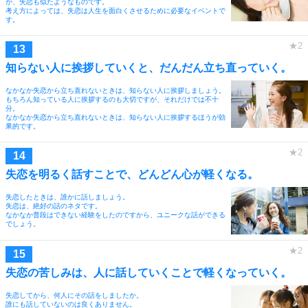
が、失恋も似たようなものです。
考え方によっては、失恋は人生を面白くさせるために必要なイベントで
す。
知らない人に挨拶していくと、だんだん立ち直っていく。
なかなか失恋から立ち直れないときは、知らない人に挨拶しましょう。
もちろん知っている人に挨拶するのも大切ですが、それだけでは不十
分。
なかなか失恋から立ち直れないときは、知らない人に挨拶するほうが効
果的です。
失恋を明るく話すことで、どんどん心が軽くなる。
失恋したときは、誰かに話しましょう。
失恋は、絶好の話のネタです。
なかなか普段はできない経験をしたのですから、ユニークな話ができる
でしょう。
失恋の苦しみは、人に話していくことで軽くなっていく。
失恋してから、何人にその話をしましたか。
誰にも話していないのは良くありません。