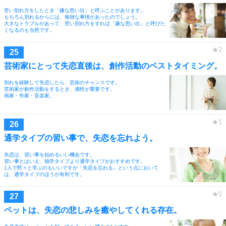
苦い別れ方をしたとき「嫌な思い出」と呼ぶことがあります。
もちろん別れるからには、複雑な事情があったのでしょう。
大きなトラブルがあって、苦い別れ方をすれば「嫌な思い出」と呼びた
くなるのも当然です。
芸術家にとって失恋直後は、創作活動のベストタイミング。
別れを経験して失恋したら、芸術のチャンスです。
芸術家が創作活動をするとき、感性が重要です。
画家・作家・音楽家。
通学タイプの習い事で、失恋を忘れよう。
失恋は、習い事を始めるいい機会です。
習い事とはいえ、独学タイプより通学タイプがおすすめです。
1人で黙々と学ぶのもいいですが「失恋を忘れる」という点において
は、通学タイプのほうが有利です。
ペットは、失恋の悲しみを癒やしてくれる存在。