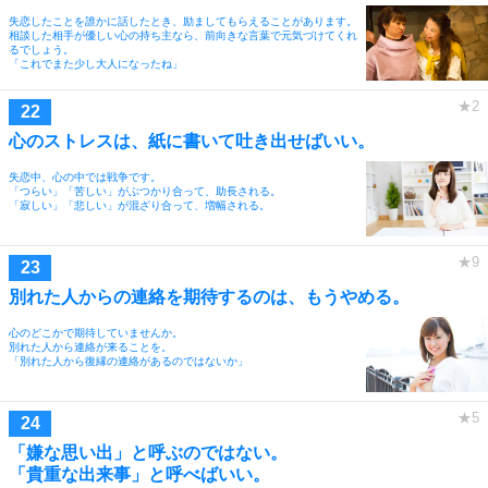
失恋したことを誰かに話したとき、励ましてもらえることがあります。
相談した相手が優しい心の持ち主なら、前向きな言葉で元気づけてくれ
るでしょう。
「これでまた少し大人になったね」
心のストレスは、紙に書いて吐き出せばいい。
失恋中、心の中では戦争です。
「つらい」「苦しい」がぶつかり合って、助長される。
「寂しい」「悲しい」が混ざり合って、増幅される。
別れた人からの連絡を期待するのは、もうやめる。
心のどこかで期待していませんか。
別れた人から連絡が来ることを。
「別れた人から復縁の連絡があるのではないか」
「嫌な思い出」と呼ぶのではない。
「貴重な出来事」と呼べばいい。