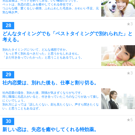
失恋直後は、ペットを飼ってみる、いい機会の1つです。
ペットは、失恋の悲しみを癒やしてくれる存在です。
つぶらな瞳、愛くるしい表情、ふわふわした毛並み、かわいい手足、元
気な鳴き声。
どんなタイミングでも「ベストタイミングで別れられた」と
考える。
別れたタイミングについて、どんな感想ですか。
「もっと早く別れるべきだった」と思うかもしれません。
「まだ付き合っていたかった」と思うこともあるでしょう。
社内恋愛は、別れた後も、仕事と割り切る。
社内恋愛の場合、別れた後、関係が気まずくなりがちです。
同じ職場に元恋人がいると、付き合っていたころのなごりがあって接し
にくいでしょう。
別れ方によっては「話したくない。顔も見たくない。声すら聞きたくな
い」と思うこともあるはず。
新しい恋は、失恋を癒やしてくれる特効薬。