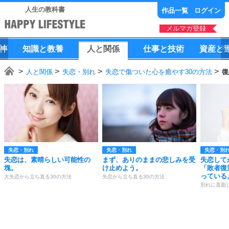
人生の教科書
作品一覧
ログイン
メルマガ登録
神
知識
と
教養
人
と
関係
仕事
と
技術
資産
と
人と関係
失恋・別れ
失恋で傷ついた心を癒やす30の方法
復
失恋・別れ
失恋・別れ
失恋・別
失恋は、素晴らしい可能性の
まず、ありのままの悲しみを受
失恋して
塊。
け止めよう。
「敗者復
っている
大失恋から立ち直る30の方法
失恋から立ち直る30の方法
別れに直面