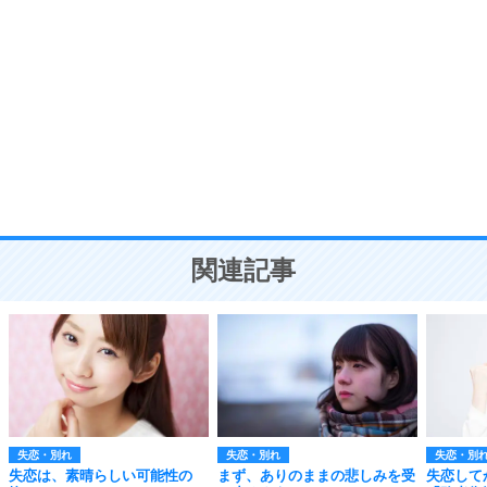
自分磨き
8
いらない物は、徹底的に捨てる。
気品と美しさを身につける30の方法
勉強法
9
謙虚な人こそ、本当に強い人。
頭の使い方がうまくなる30の方法
恋愛学
10
人を好きになったら、まず相手を徹底的に信じる
ことが大切。
恋する人が知っておきたい30の大切なこと
関連記事
失恋・別れ
失恋・別れ
失恋・別
失恋は、素晴らしい可能性の
まず、ありのままの悲しみを受
失恋して