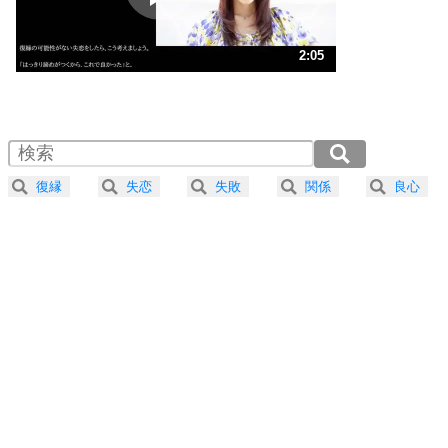
ストレス対策
3
人生、なんとかなるもの。
2:05
気楽に生きる30の方法
1.0倍速 （492KB 2分5秒）
1.5倍速 （328KB 1分23秒）
自分磨き
4
器の大きい人は、怒りを優しさで表現する。
2.0倍速 （246KB 1分2秒）
器の大きい人になる30の方法
2.5倍速 （197KB 50秒）
復縁
失恋
失敗
関係
良心
3.0倍速 （164KB 41秒）
プラス思考
5
ネガティブな人は、複雑に考える。
3.5倍速 （141KB 35秒）
ポジティブな人は、シンプルに考える。
4.0倍速 （124KB 31秒）
ポジティブ思考になる30の方法
ストレス対策
6
価値観を捨てると、いらいらも消える。
いらいらしない人になる30の方法
プラス思考
7
気持ちはなくていいから、とにかく癖にしてしま
う。
ポジティブ思考になる30の方法