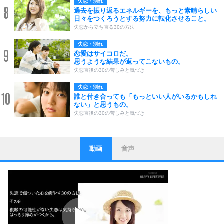
失恋・別れ
8
過去を振り返るエネルギーを、もっと素晴らしい
日々をつくろうとする努力に転化させること。
失恋から立ち直る30の方法
失恋・別れ
9
恋愛はサイコロだ。
思うような結果が返ってこないもの。
失恋直後の30の苦しみと気づき
失恋・別れ
10
誰と付き合っても「もっといい人がいるかもしれ
ない」と思うもの。
失恋直後の30の苦しみと気づき
動画
音声
ストレス対策
1
他人と比べない。
いっそのこと、他人を見ない。
いらいらしない人になる30の方法
プラス思考
2
ポジティブになれない原因は、行動しないから。
ポジティブ思考になる30の方法