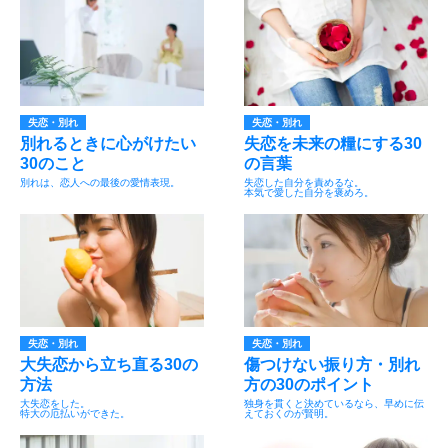
失恋・別れ
失恋・別れ
別れるときに心がけたい
失恋を未来の糧にする30
30のこと
の言葉
別れは、恋人への最後の愛情表現。
失恋した自分を責めるな。
本気で愛した自分を褒めろ。
失恋・別れ
失恋・別れ
大失恋から立ち直る30の
傷つけない振り方・別れ
方法
方の30のポイント
大失恋をした。
独身を貫くと決めているなら、早めに伝
特大の厄払いができた。
えておくのが賢明。