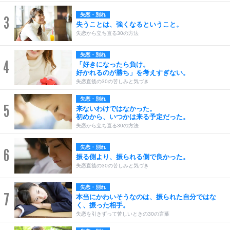
失恋・別れ
3
失うことは、強くなるということ。
失恋から立ち直る30の方法
失恋・別れ
4
「好きになったら負け。
好かれるのが勝ち」を考えすぎない。
失恋直後の30の苦しみと気づき
失恋・別れ
5
来ないわけではなかった。
初めから、いつかは来る予定だった。
失恋から立ち直る30の方法
失恋・別れ
6
振る側より、振られる側で良かった。
失恋直後の30の苦しみと気づき
失恋・別れ
7
本当にかわいそうなのは、振られた自分ではな
く、振った相手。
失恋を引きずって苦しいときの30の言葉