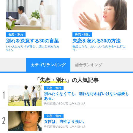
失恋・別れ
失恋・別れ
別れを決意する30の言葉
失恋を忘れる30の方法
いい人になりすぎると、恋人と別れられ
失恋したら、おいしいものを食べに行こ
ない。
う。
カテゴリランキング
総合ランキング
「
失恋・別れ
」の人気記事
失恋・別れ
1
別れたくなくても、別れなければいけない恋愛も
ある。
失恋直後の30の苦しみと気づき
失恋・別れ
2
女性は、男性より強い。
失恋直後の30の苦しみと気づき