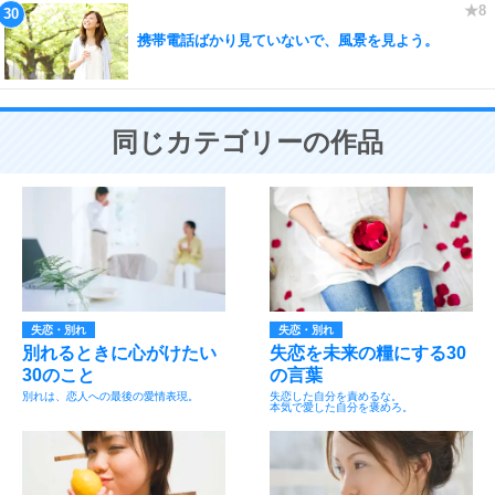
携帯電話ばかり見ていないで、風景を見よう。
同じカテゴリーの作品
失恋・別れ
失恋・別れ
別れるときに心がけたい
失恋を未来の糧にする30
30のこと
の言葉
別れは、恋人への最後の愛情表現。
失恋した自分を責めるな。
本気で愛した自分を褒めろ。