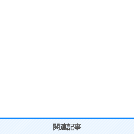
ストレス対策
6
価値観を捨てると、いらいらも消える。
いらいらしない人になる30の方法
プラス思考
7
気持ちはなくていいから、とにかく癖にしてしま
う。
ポジティブ思考になる30の方法
自分磨き
8
いらない物は、徹底的に捨てる。
気品と美しさを身につける30の方法
勉強法
9
謙虚な人こそ、本当に強い人。
頭の使い方がうまくなる30の方法
恋愛学
10
人を好きになったら、まず相手を徹底的に信じる
ことが大切。
恋する人が知っておきたい30の大切なこと
関連記事