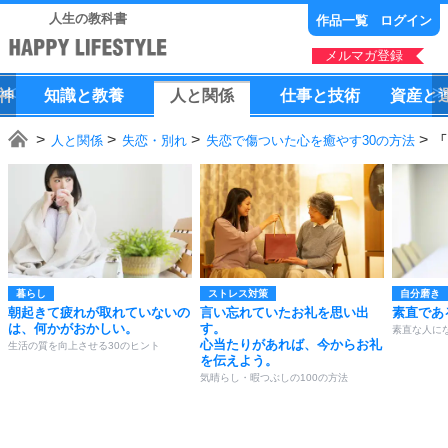
人生の教科書
作品一覧
ログイン
メルマガ登録
神
知識
と
教養
人
と
関係
仕事
と
技術
資産
と
人と関係
失恋・別れ
失恋で傷ついた心を癒やす30の方法
「
暮らし
ストレス対策
自分磨き
朝起きて疲れが取れていないの
言い忘れていたお礼を思い出
素直であ
は、何かがおかしい。
す。
素直な人にな
心当たりがあれば、今からお礼
生活の質を向上させる30のヒント
を伝えよう。
気晴らし・暇つぶしの100の方法