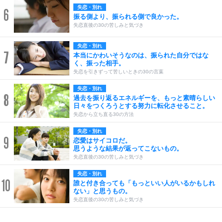
失恋・別れ
6
振る側より、振られる側で良かった。
失恋直後の30の苦しみと気づき
失恋・別れ
7
本当にかわいそうなのは、振られた自分ではな
く、振った相手。
失恋を引きずって苦しいときの30の言葉
失恋・別れ
8
過去を振り返るエネルギーを、もっと素晴らしい
日々をつくろうとする努力に転化させること。
失恋から立ち直る30の方法
失恋・別れ
9
恋愛はサイコロだ。
思うような結果が返ってこないもの。
失恋直後の30の苦しみと気づき
失恋・別れ
10
誰と付き合っても「もっといい人がいるかもしれ
ない」と思うもの。
失恋直後の30の苦しみと気づき