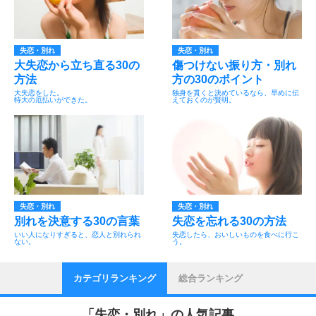
失恋・別れ
失恋・別れ
大失恋から立ち直る30の
傷つけない振り方・別れ
方法
方の30のポイント
大失恋をした。
独身を貫くと決めているなら、早めに伝
特大の厄払いができた。
えておくのが賢明。
失恋・別れ
失恋・別れ
別れを決意する30の言葉
失恋を忘れる30の方法
いい人になりすぎると、恋人と別れられ
失恋したら、おいしいものを食べに行こ
ない。
う。
カテゴリランキング
総合ランキング
「
失恋・別れ
」の人気記事