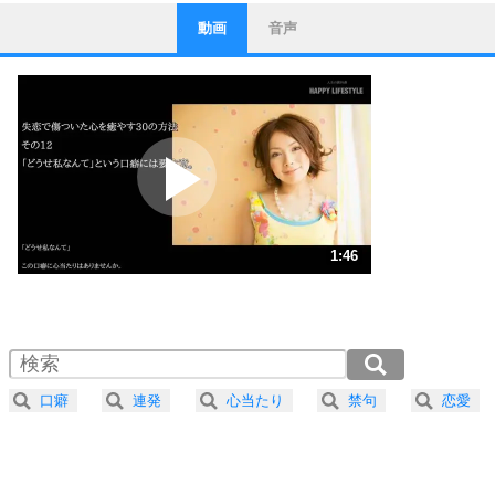
動画
音声
ストレス対策
1
他人と比べない。
いっそのこと、他人を見ない。
いらいらしない人になる30の方法
プラス思考
2
ポジティブになれない原因は、行動しないから。
ポジティブ思考になる30の方法
ストレス対策
3
人生、なんとかなるもの。
1:46
気楽に生きる30の方法
1.0倍速 （415KB 1分45秒）
1.5倍速 （277KB 1分10秒）
自分磨き
4
器の大きい人は、怒りを優しさで表現する。
2.0倍速 （208KB 53秒）
器の大きい人になる30の方法
2.5倍速 （166KB 42秒）
口癖
連発
心当たり
禁句
恋愛
3.0倍速 （139KB 35秒）
プラス思考
5
ネガティブな人は、複雑に考える。
3.5倍速 （119KB 30秒）
ポジティブな人は、シンプルに考える。
4.0倍速 （104KB 26秒）
ポジティブ思考になる30の方法