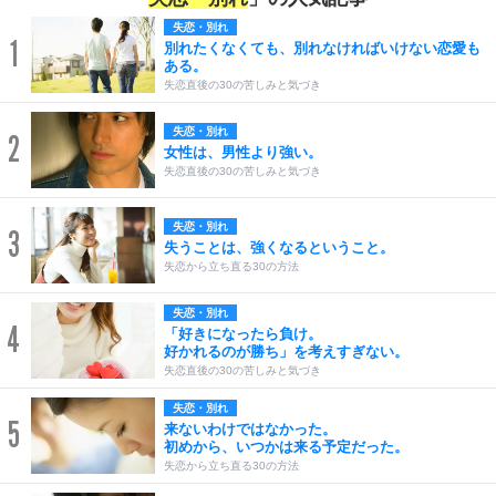
失恋・別れ
1
別れたくなくても、別れなければいけない恋愛も
ある。
失恋直後の30の苦しみと気づき
失恋・別れ
2
女性は、男性より強い。
失恋直後の30の苦しみと気づき
失恋・別れ
3
失うことは、強くなるということ。
失恋から立ち直る30の方法
失恋・別れ
4
「好きになったら負け。
好かれるのが勝ち」を考えすぎない。
失恋直後の30の苦しみと気づき
失恋・別れ
5
来ないわけではなかった。
初めから、いつかは来る予定だった。
失恋から立ち直る30の方法