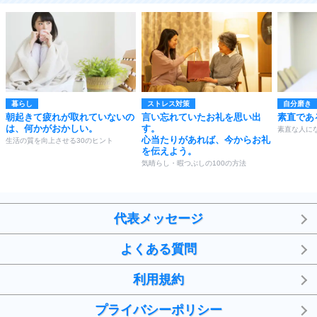
暮らし
ストレス対策
自分磨き
朝起きて疲れが取れていないの
言い忘れていたお礼を思い出
素直であ
は、何かがおかしい。
す。
素直な人にな
心当たりがあれば、今からお礼
生活の質を向上させる30のヒント
を伝えよう。
気晴らし・暇つぶしの100の方法
代表メッセージ
よくある質問
利用規約
プライバシーポリシー