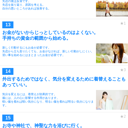
失恋の後は反省です。
失恋を振り返り、原因を考える。
自分の悪いところがあれば改善する。
お金がないからじっとしているのはよくない。
手持ちの資金の範囲から始める。
新しく行動するにもお金が必要です。
失恋から立ち直りたくても、お金がなければ、新しい行動がしにくい。
習い事を始めるにはまとまったお金が必要です。
外出するためではなく、気分を変えるために着替えることも
あっていい。
気分を変えるには、着替えが効果的です。
服には、人の心に影響する作用があります。
暗い服を着れば暗い気分になり、明るい服を着れば明るい気分になりま
す。
お寺や神社で、神聖な力を浴びに行く。