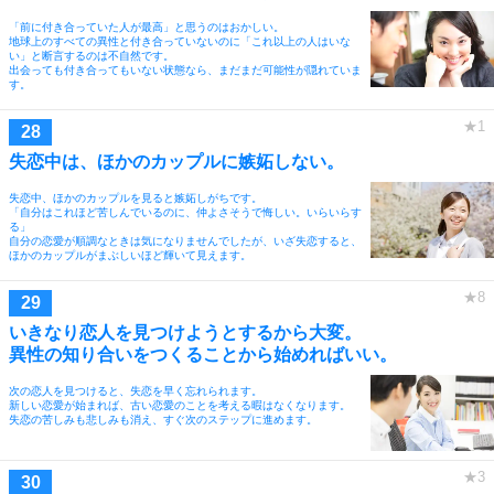
「前に付き合っていた人が最高」と思うのはおかしい。
地球上のすべての異性と付き合っていないのに「これ以上の人はいな
い」と断言するのは不自然です。
出会っても付き合ってもいない状態なら、まだまだ可能性が隠れていま
す。
失恋中は、ほかのカップルに嫉妬しない。
失恋中、ほかのカップルを見ると嫉妬しがちです。
「自分はこれほど苦しんでいるのに、仲よさそうで悔しい。いらいらす
る」
自分の恋愛が順調なときは気になりませんでしたが、いざ失恋すると、
ほかのカップルがまぶしいほど輝いて見えます。
いきなり恋人を見つけようとするから大変。
異性の知り合いをつくることから始めればいい。
次の恋人を見つけると、失恋を早く忘れられます。
新しい恋愛が始まれば、古い恋愛のことを考える暇はなくなります。
失恋の苦しみも悲しみも消え、すぐ次のステップに進めます。