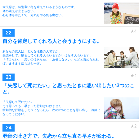
大失恋は、特別寒い冬を迎えているようなものです。
体の震えが止まらない。
心も体も冷たくて、元気もやる気も出ない。
自分を肯定してくれる人と会うようにする。
あなたの友人は、どんな性格の人ですか。
失恋をして、励ましてくれる人もいますが、けなす人もいます。
「情けない」「悪いのはあなた」「反省しなさい」などと責められれ
ば、ますます落ち込む一方。
「失恋して死にたい」と思ったときに思い出したい3つのこ
と。
「失恋して死にたい」
そう思っても、早まった行動はいけません。
衝動的な行動をしそうになったら、次の3つのことを思い出し、冷静に
なってください。
弱音の吐き方で、失恋から立ち直る早さが変わる。