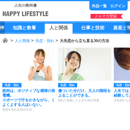
人生の教科書
作品一覧
ログイン
メルマガ登録
神
知識
と
教養
人
と
関係
仕事
と
技術
資産
と
人と関係
失恋・別れ
大失恋から立ち直る30の方法
失恋・別れ
失恋・別れ
失恋・別
筋肉は、ポジティブな感情の発
傷ついた分だけ、大人の階段を
人生では
電機。
上ることができる。
経験して
スポーツで汗をかきながら、く
別れに直面したときの30の言葉
大失恋から
よくよする人はいない。
失恋を忘れる30の方法