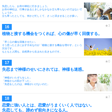
失恋したら、お寺や神社に行きましょう。
お寺や神社は、行事があるときしかなかなか立ち寄らないのではないで
しょうか。
立ち寄ったとしても、何かと忙しくて、さっと済ませることが多い。
植物と接する機会をつくれば、心の傷が早く回復する。
「早く心の傷を回復させたい」
そう思ったときにおすすめなのが「植物と接する機会を増やす」という
方法です。
もともと人間も、自然界から生まれた生きものです。
失恋まで神様のせいにされては、神様も迷惑。
「神様がいたずらをした」
「神様からの罰が下った」
「失恋をしたのは、神様がいけないのだ」
恋愛に強い人とは、恋愛がうまくいく人ではない。
失恋しても、諦めず前向きになる人。