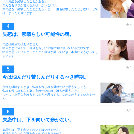
「大失恋を経験したことがある」
そんなセリフが言える人は、かっこいい。
大失恋を「経験したことがある」と「一度も経験したことがない」とで
は、まったく違います。
失恋は、素晴らしい可能性の塊。
失恋は絶望ではありません。
絶望と思い込んで、自分を苦しい立場に追いやっているだけです。
絶望と思っていると、どんどん自分が腐っていき、本当にそうなってし
まいます。
今は悩んだり苦しんだりするべき時期。
別れを経験するとき、悩みも苦しみも避けたいと思うでしょう。
悩みも苦しみもなく楽に別れたいのは、誰もが願うこと。
しかし、上手な別れ方をしようと思っても、なかなかうまくいきませ
ん。
失恋中は、下を向いて歩かない。
失恋中は、下を向いて歩いてはいけません。
元気が出ないから下を向くのではありません。