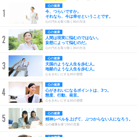
心の健康
1
今、つらいですか。
それなら、今は幸せということです。
心の汚れを取り除く30の方法
心の健康
2
人間は現実に悩むのではない。
妄想によって悩むのだ。
心の汚れを取り除く30の方法
心の健康
3
天国のような人生を歩む人。
地獄のような人生を歩む人。
心をきれいにする30の習慣
心の健康
4
心がきれいになるポイントは、3つ。
態度、行動、発言。
心をきれいにする30の習慣
心の健康
5
精神レベルを上げて、ぶつからない人になろう。
心の健康を保つ30の言葉