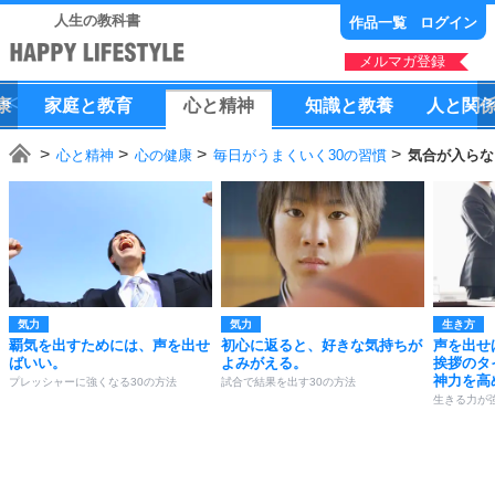
人生の教科書
作品一覧
ログイン
メルマガ登録
康
家庭
と
教育
心
と
精神
知識
と
教養
人
と
関
心と精神
心の健康
毎日がうまくいく30の習慣
気合が入らな
気力
気力
生き方
覇気を出すためには、声を出せ
初心に返ると、好きな気持ちが
声を出せ
ばいい。
よみがえる。
挨拶のタ
神力を高
プレッシャーに強くなる30の方法
試合で結果を出す30の方法
生きる力が