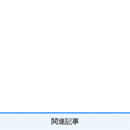
ストレス対策
6
価値観を捨てると、いらいらも消える。
いらいらしない人になる30の方法
プラス思考
7
気持ちはなくていいから、とにかく癖にしてしま
う。
ポジティブ思考になる30の方法
自分磨き
8
いらない物は、徹底的に捨てる。
気品と美しさを身につける30の方法
勉強法
9
謙虚な人こそ、本当に強い人。
頭の使い方がうまくなる30の方法
恋愛学
10
人を好きになったら、まず相手を徹底的に信じる
ことが大切。
恋する人が知っておきたい30の大切なこと
関連記事