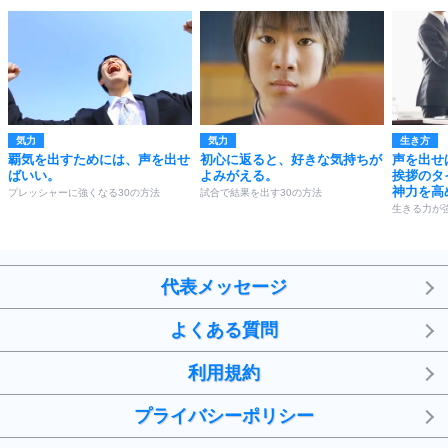
気力
気力
生き方
覇気を出すためには、声を出せ
初心に返ると、好きな気持ちが
声を出せ
ばいい。
よみがえる。
挨拶のタ
神力を高
プレッシャーに強くなる30の方法
試合で結果を出す30の方法
生きる力が
代表メッセージ
よくある質問
利用規約
プライバシーポリシー