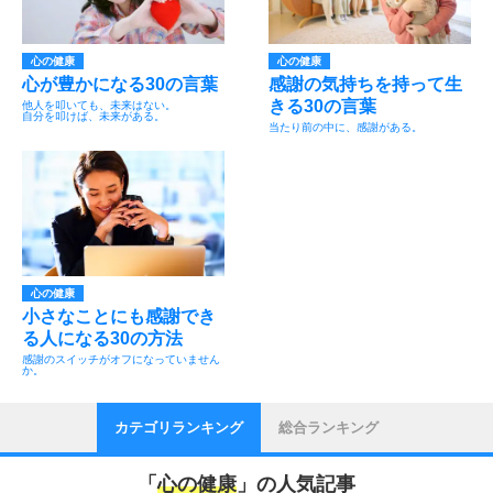
心の健康
心の健康
心が豊かになる30の言葉
感謝の気持ちを持って生
きる30の言葉
他人を叩いても、未来はない。
自分を叩けば、未来がある。
当たり前の中に、感謝がある。
心の健康
小さなことにも感謝でき
る人になる30の方法
感謝のスイッチがオフになっていません
か。
カテゴリランキング
総合ランキング
「
心の健康
」の人気記事