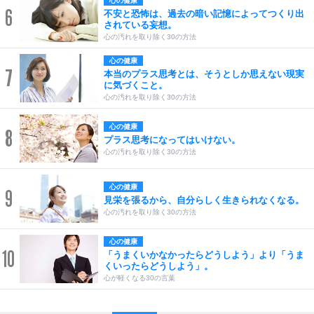
心の健康
6
不安と恐怖は、過去の暗い記憶によってつくり出
されている妄想。
心の汚れを取り除く30の方法
心の健康
7
本当のプラス思考とは、そうとしか思えない現実
に気づくこと。
心の汚れを取り除く30の方法
心の健康
8
プラス思考になってはいけない。
心の汚れを取り除く30の方法
心の健康
9
見栄を張るから、自分らしく生きられなくなる。
心の汚れを取り除く30の方法
心の健康
10
「うまくいかなかったらどうしよう」より「うま
くいったらどうしよう」。
心が軽くなる30の言葉