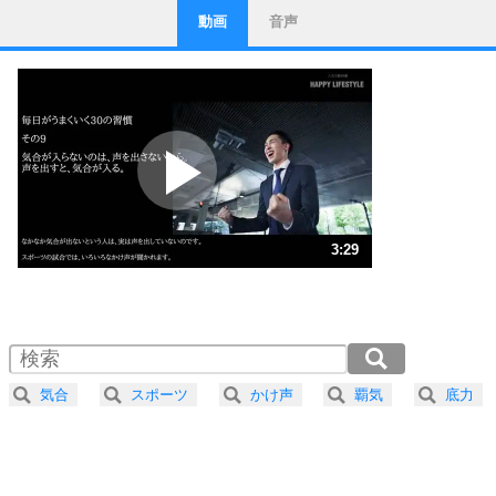
動画
音声
ストレス対策
1
他人と比べない。
いっそのこと、他人を見ない。
いらいらしない人になる30の方法
プラス思考
2
ポジティブになれない原因は、行動しないから。
ポジティブ思考になる30の方法
ストレス対策
3
人生、なんとかなるもの。
3:29
気楽に生きる30の方法
1.0倍速 （817KB 3分29秒）
1.5倍速 （545KB 2分19秒）
自分磨き
4
器の大きい人は、怒りを優しさで表現する。
2.0倍速 （409KB 1分44秒）
器の大きい人になる30の方法
2.5倍速 （327KB 1分23秒）
気合
スポーツ
かけ声
覇気
底力
3.0倍速 （273KB 1分9秒）
プラス思考
5
ネガティブな人は、複雑に考える。
3.5倍速 （234KB 59秒）
ポジティブな人は、シンプルに考える。
4.0倍速 （205KB 52秒）
ポジティブ思考になる30の方法