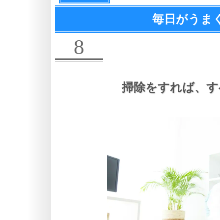
毎日がうま
8
掃除をすれば、
す