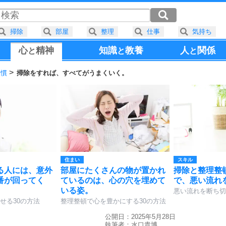
掃除
部屋
整理
仕事
気持ち
心
精神
知識
教養
人
関係
と
と
と
習慣
掃除をすれば、すべてがうまくいく。
住まい
スキル
る人には、意外
部屋にたくさんの物が置かれ
掃除と整理整
番が回ってく
ているのは、心の穴を埋めて
で、悪い流れ
いる姿。
悪い流れを断ち切
せる30の方法
整理整頓で心を豊かにする30の方法
公開日：2025年5月28日
執筆者：
水口貴博