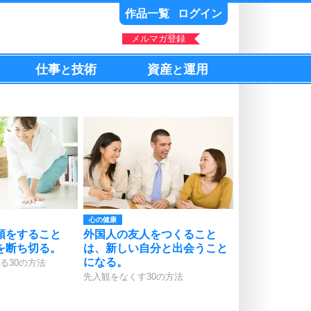
作品一覧
ログイン
メルマガ登録
仕事
技術
資産
運用
と
と
心の健康
頓をすること
外国人の友人をつくること
を断ち切る。
は、新しい自分と出会うこと
になる。
る30の方法
先入観をなくす30の方法