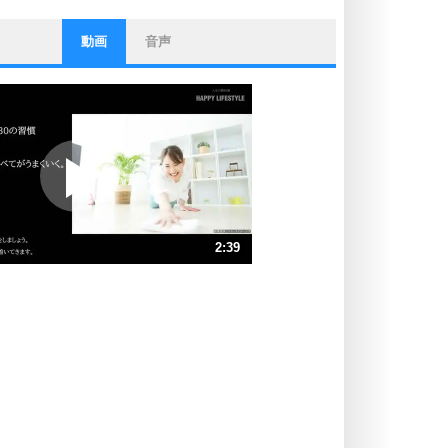
動画
音声
ストレス対策
他人と比べない。
いっそのこと、他人を見ない。
いらいらしない人になる30の方法
プラス思考
ポジティブになれない原因は、行動
しないから。
ポジティブ思考になる30の方法
ストレス対策
2:39
人生、なんとかなるもの。
気楽に生きる30の方法
速 （623KB 2分39秒）
速 （416KB 1分46秒）
自分磨き
器の大きい人は、怒りを優しさで表
速 （312KB 1分19秒）
現する。
速 （250KB 1分3秒）
器の大きい人になる30の方法
速 （208KB 53秒）
プラス思考
速 （179KB 45秒）
ネガティブな人は、複雑に考える。
速 （157KB 39秒）