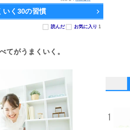
くいく
30の習慣
べてがうまくいく。
1