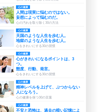
心の健康
人間は現実に悩むのではない。
妄想によって悩むのだ。
心の汚れを取り除く30の方法
心の健康
天国のような人生を歩む人。
地獄のような人生を歩む人。
心をきれいにする30の習慣
心の健康
心がきれいになるポイントは、3
つ。
態度、行動、発言。
心をきれいにする30の習慣
心の健康
精神レベルを上げて、ぶつからない
人になろう。
心の健康を保つ30の言葉
心の健康
不安と恐怖は、過去の暗い記憶によ