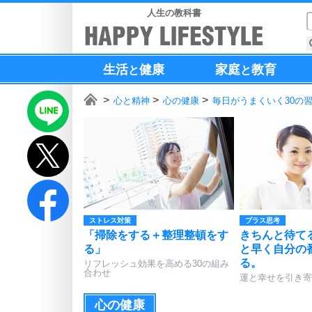
人生の教科書
生活
健康
家庭
教育
と
と
心と精神
心の健康
毎日がうまくいく30の
ストレス対策
プラス思考
「掃除をする＋整理整頓をす
きちんと待て
る」
と早く自分の
る。
リフレッシュ効果を高める30の組み
合わせ
運と幸せを引き寄
心の健康