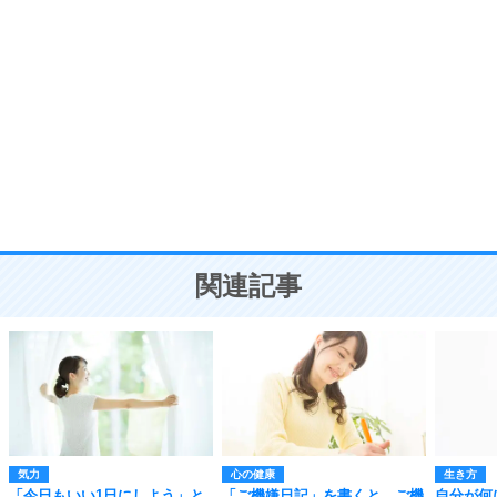
自分磨き
8
いらない物は、徹底的に捨てる。
気品と美しさを身につける30の方法
勉強法
9
謙虚な人こそ、本当に強い人。
頭の使い方がうまくなる30の方法
恋愛学
10
人を好きになったら、まず相手を徹底的に信じる
ことが大切。
恋する人が知っておきたい30の大切なこと
関連記事
気力
心の健康
生き方
「今日もいい1日にしよう」と
「ご機嫌日記」を書くと、ご機
自分が何