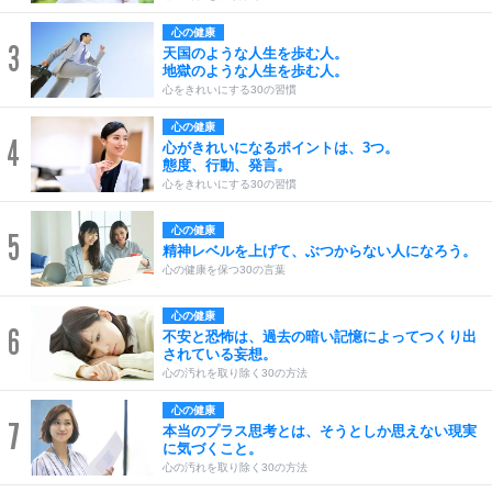
心の健康
3
天国のような人生を歩む人。
地獄のような人生を歩む人。
心をきれいにする30の習慣
心の健康
4
心がきれいになるポイントは、3つ。
態度、行動、発言。
心をきれいにする30の習慣
心の健康
5
精神レベルを上げて、ぶつからない人になろう。
心の健康を保つ30の言葉
心の健康
6
不安と恐怖は、過去の暗い記憶によってつくり出
されている妄想。
心の汚れを取り除く30の方法
心の健康
7
本当のプラス思考とは、そうとしか思えない現実
に気づくこと。
心の汚れを取り除く30の方法