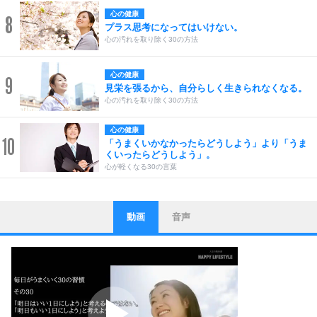
心の健康
8
プラス思考になってはいけない。
心の汚れを取り除く30の方法
心の健康
9
見栄を張るから、自分らしく生きられなくなる。
心の汚れを取り除く30の方法
心の健康
10
「うまくいかなかったらどうしよう」より「うま
くいったらどうしよう」。
心が軽くなる30の言葉
動画
音声
ストレス対策
1
他人と比べない。
いっそのこと、他人を見ない。
いらいらしない人になる30の方法
プラス思考
2
ポジティブになれない原因は、行動しないから。
ポジティブ思考になる30の方法