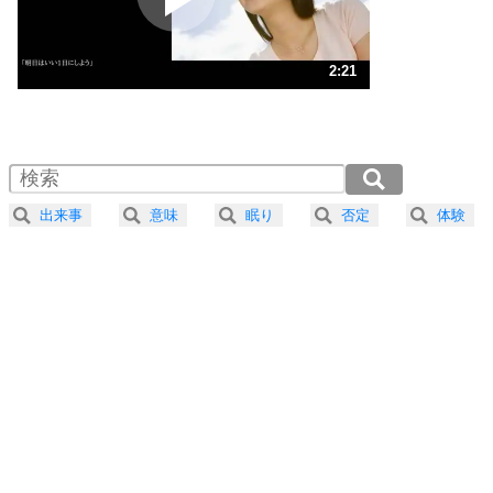
ストレス対策
3
人生、なんとかなるもの。
2:21
気楽に生きる30の方法
1.0倍速 （554KB 2分21秒）
1.5倍速 （370KB 1分34秒）
自分磨き
4
器の大きい人は、怒りを優しさで表現する。
2.0倍速 （277KB 1分10秒）
器の大きい人になる30の方法
2.5倍速 （222KB 56秒）
出来事
意味
眠り
否定
体験
3.0倍速 （185KB 47秒）
プラス思考
5
ネガティブな人は、複雑に考える。
3.5倍速 （159KB 40秒）
ポジティブな人は、シンプルに考える。
4.0倍速 （139KB 35秒）
ポジティブ思考になる30の方法
ストレス対策
6
価値観を捨てると、いらいらも消える。
いらいらしない人になる30の方法
プラス思考
7
気持ちはなくていいから、とにかく癖にしてしま
う。
ポジティブ思考になる30の方法