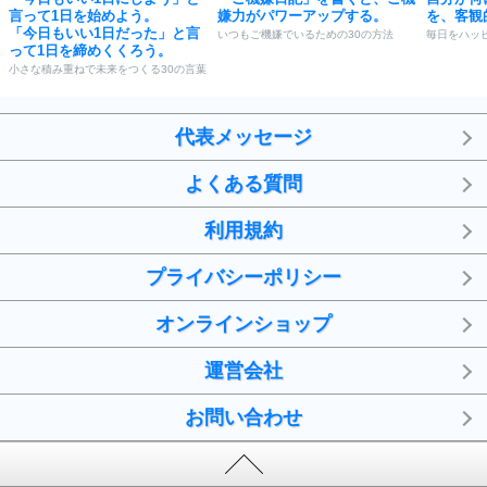
言って1日を始めよう。
嫌力がパワーアップする。
を、客観
「今日もいい1日だった」と言
いつもご機嫌でいるための30の方法
毎日をハッ
って1日を締めくくろう。
小さな積み重ねで未来をつくる30の言葉
代表メッセージ
よくある質問
利用規約
プライバシーポリシー
オンラインショップ
運営会社
お問い合わせ