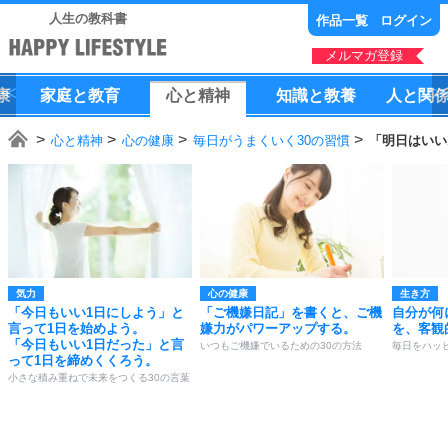
人生の教科書
作品一覧
ログイン
メルマガ登録
康
家庭
と
教育
心
と
精神
知識
と
教養
人
と
関
心と精神
心の健康
毎日がうまくいく30の習慣
「明日はいい
気力
心の健康
生き方
「今日もいい1日にしよう」と
「ご機嫌日記」を書くと、ご機
自分が何
言って1日を始めよう。
嫌力がパワーアップする。
を、客観
「今日もいい1日だった」と言
いつもご機嫌でいるための30の方法
毎日をハッ
って1日を締めくくろう。
小さな積み重ねで未来をつくる30の言葉