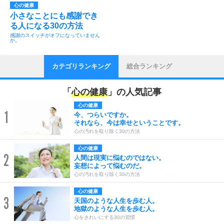
心の健康
小さなことにも感謝でき
る人になる30の方法
感謝のスイッチがオフになっていません
か。
カテゴリランキング
総合ランキング
「
心の健康
」の人気記事
心の健康
1
今、つらいですか。
それなら、今は幸せということです。
心の汚れを取り除く30の方法
心の健康
2
人間は現実に悩むのではない。
妄想によって悩むのだ。
心の汚れを取り除く30の方法
心の健康
3
天国のような人生を歩む人。
地獄のような人生を歩む人。
心をきれいにする30の習慣