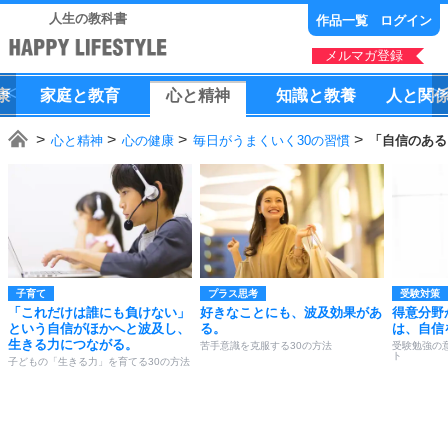
人生の教科書
作品一覧
ログイン
メルマガ登録
康
家庭
と
教育
心
と
精神
知識
と
教養
人
と
関
心と精神
心の健康
毎日がうまくいく30の習慣
「自信のある
子育て
プラス思考
受験対策
「これだけは誰にも負けない」
好きなことにも、波及効果があ
得意分野
という自信がほかへと波及し、
る。
は、自信
生きる力につながる。
苦手意識を克服する30の方法
受験勉強の
ト
子どもの「生きる力」を育てる30の方法