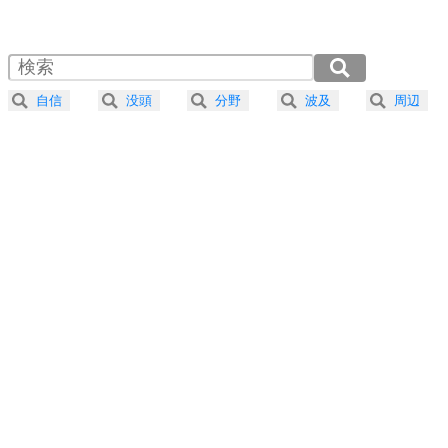
1.0倍速 （517KB 2分12秒）
1.5倍速 （345KB 1分28秒）
自分磨き
4
器の大きい人は、怒りを優しさで表現する。
2.0倍速 （259KB 1分6秒）
器の大きい人になる30の方法
2.5倍速 （207KB 52秒）
自信
没頭
分野
波及
周辺
3.0倍速 （173KB 44秒）
プラス思考
5
ネガティブな人は、複雑に考える。
3.5倍速 （148KB 37秒）
ポジティブな人は、シンプルに考える。
4.0倍速 （130KB 33秒）
ポジティブ思考になる30の方法
ストレス対策
6
価値観を捨てると、いらいらも消える。
いらいらしない人になる30の方法
プラス思考
7
気持ちはなくていいから、とにかく癖にしてしま
う。
ポジティブ思考になる30の方法
自分磨き
8
いらない物は、徹底的に捨てる。
気品と美しさを身につける30の方法