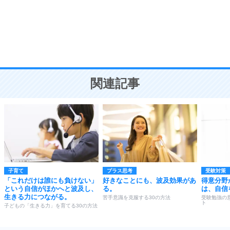
勉強法
9
謙虚な人こそ、本当に強い人。
頭の使い方がうまくなる30の方法
恋愛学
10
人を好きになったら、まず相手を徹底的に信じる
ことが大切。
恋する人が知っておきたい30の大切なこと
関連記事
子育て
プラス思考
受験対策
「これだけは誰にも負けない」
好きなことにも、波及効果があ
得意分野
という自信がほかへと波及し、
る。
は、自信
生きる力につながる。
苦手意識を克服する30の方法
受験勉強の
ト
子どもの「生きる力」を育てる30の方法