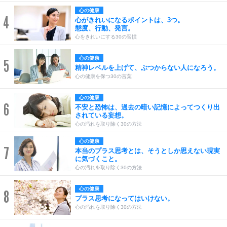
心の健康
4
心がきれいになるポイントは、3つ。
態度、行動、発言。
心をきれいにする30の習慣
心の健康
5
精神レベルを上げて、ぶつからない人になろう。
心の健康を保つ30の言葉
心の健康
6
不安と恐怖は、過去の暗い記憶によってつくり出
されている妄想。
心の汚れを取り除く30の方法
心の健康
7
本当のプラス思考とは、そうとしか思えない現実
に気づくこと。
心の汚れを取り除く30の方法
心の健康
8
プラス思考になってはいけない。
心の汚れを取り除く30の方法