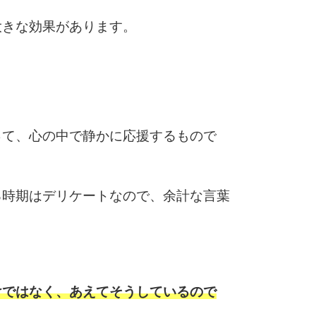
5
4.0倍
大きな効果があります。
6
。
って、心の中で静かに応援するもので
7
る時期はデリケートなので、余計な言葉
8
。
9
けではなく、あえてそうしているので