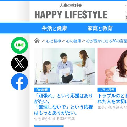
人生の教科書
生活
健康
家庭
教育
と
と
心と精神
心の健康
心が豊かになる30の言
心の健康
プラス思考
「頑張れ」という応援はあり
トラブルのと
がたい。
れた人を大切
「無理しないで」という応援
気分が落ち込んだ
はもっとありがたい。
心を豊かにする30の言葉