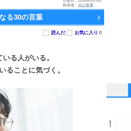
公開日：2026年6月5日
執筆者：
水口貴博
なる
30の言葉
ている人がいる。
いることに気づく。
1