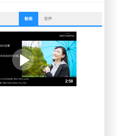
動画
音声
ストレス対策
他人と比べない。
いっそのこと、他人を見ない。
いらいらしない人になる30の方法
プラス思考
ポジティブになれない原因は、行動
しないから。
ポジティブ思考になる30の方法
ストレス対策
2:58
人生、なんとかなるもの。
気楽に生きる30の方法
速 （697KB 2分58秒）
速 （465KB 1分58秒）
自分磨き
器の大きい人は、怒りを優しさで表
速 （349KB 1分29秒）
現する。
速 （279KB 1分11秒）
器の大きい人になる30の方法
速 （233KB 59秒）
プラス思考
速 （200KB 50秒）