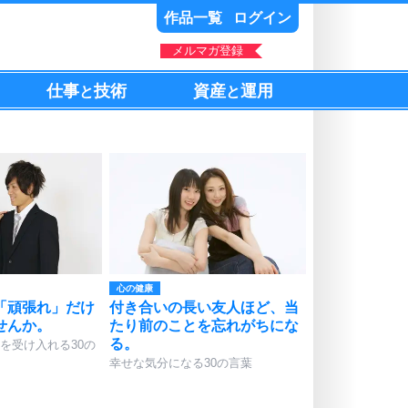
作品一覧
ログイン
メルマガ登録
仕事
技術
資産
運用
と
と
心の健康
「頑張れ」だけ
付き合いの長い友人ほど、当
せんか。
たり前のことを忘れがちにな
る。
を受け入れる30の
幸せな気分になる30の言葉