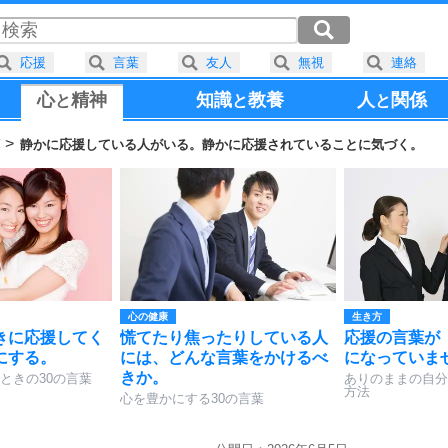
応援
言葉
友人
無視
連絡
心
精神
知識
教養
人
関係
と
と
と
葉
静かに応援している人がいる。静かに応援されていることに気づく。
心の健康
生き方
きに応援してく
慌てたり焦ったりしている人
応援の言葉が
にする。
には、どんな言葉をかけるべ
になっていま
きか。
ときの30の言葉
ありのままの自分
方法
心を豊かにする30の言葉