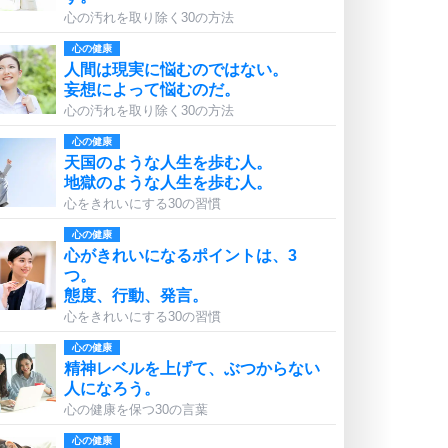
心の汚れを取り除く30の方法
心の健康
人間は現実に悩むのではない。
妄想によって悩むのだ。
心の汚れを取り除く30の方法
心の健康
天国のような人生を歩む人。
地獄のような人生を歩む人。
心をきれいにする30の習慣
心の健康
心がきれいになるポイントは、3
つ。
態度、行動、発言。
心をきれいにする30の習慣
心の健康
精神レベルを上げて、ぶつからない
人になろう。
心の健康を保つ30の言葉
心の健康