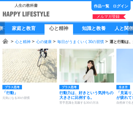
人生の教科書
作品一覧
ログイン
メルマガ登録
康
家庭
と
教育
心
と
精神
知識
と
教養
人
と
関
心と精神
心の健康
毎日がうまくいく30の習慣
運と行動は、
プラス思考
プラス思考
生き方
「行動」
行動力は、好きという気持ちの
「見返り
大きさに比例する。
が疲れて
元気になる30の習慣
苦手意識を克服する30の方法
自然体で生き