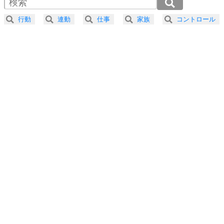
2.0倍速 （280KB 1分11秒）
器の大きい人になる30の方法
2.5倍速 （224KB 57秒）
行動
連動
仕事
家族
コントロール
3.0倍速 （187KB 47秒）
プラス思考
5
ネガティブな人は、複雑に考える。
3.5倍速 （161KB 40秒）
ポジティブな人は、シンプルに考える。
4.0倍速 （141KB 35秒）
ポジティブ思考になる30の方法
ストレス対策
6
価値観を捨てると、いらいらも消える。
いらいらしない人になる30の方法
プラス思考
7
気持ちはなくていいから、とにかく癖にしてしま
う。
ポジティブ思考になる30の方法
自分磨き
8
いらない物は、徹底的に捨てる。
気品と美しさを身につける30の方法
勉強法
9
謙虚な人こそ、本当に強い人。
頭の使い方がうまくなる30の方法