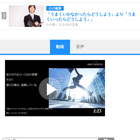
心の健康
10
「うまくいかなかったらどうしよう」より「うま
くいったらどうしよう」。
心が軽くなる30の言葉
動画
音声
ストレス対策
1
他人と比べない。
いっそのこと、他人を見ない。
いらいらしない人になる30の方法
プラス思考
2
ポジティブになれない原因は、行動しないから。
ポジティブ思考になる30の方法
ストレス対策
3
人生、なんとかなるもの。
2:23
気楽に生きる30の方法
1.0倍速 （560KB 2分23秒）
1.5倍速 （373KB 1分35秒）
自分磨き
4
器の大きい人は、怒りを優しさで表現する。