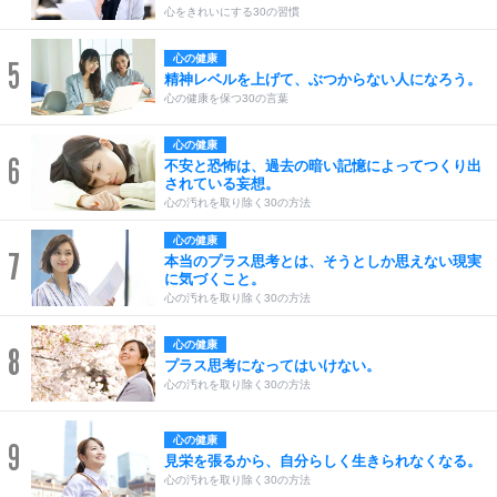
心をきれいにする30の習慣
心の健康
5
精神レベルを上げて、ぶつからない人になろう。
心の健康を保つ30の言葉
心の健康
6
不安と恐怖は、過去の暗い記憶によってつくり出
されている妄想。
心の汚れを取り除く30の方法
心の健康
7
本当のプラス思考とは、そうとしか思えない現実
に気づくこと。
心の汚れを取り除く30の方法
心の健康
8
プラス思考になってはいけない。
心の汚れを取り除く30の方法
心の健康
9
見栄を張るから、自分らしく生きられなくなる。
心の汚れを取り除く30の方法