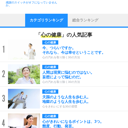
感謝のスイッチがオフになっていません
か。
カテゴリランキング
総合ランキング
「
心の健康
」の人気記事
心の健康
1
今、つらいですか。
それなら、今は幸せということです。
心の汚れを取り除く30の方法
心の健康
2
人間は現実に悩むのではない。
妄想によって悩むのだ。
心の汚れを取り除く30の方法
心の健康
3
天国のような人生を歩む人。
地獄のような人生を歩む人。
心をきれいにする30の習慣
心の健康
4
心がきれいになるポイントは、3つ。
態度、行動、発言。