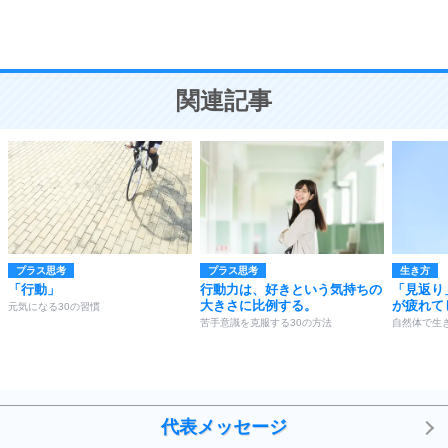
恋愛学
10
人を好きになったら、まず相手を徹底的に信じる
ことが大切。
恋する人が知っておきたい30の大切なこと
関連記事
プラス思考
プラス思考
生き方
「行動」
行動力は、好きという気持ちの
「見返り
大きさに比例する。
が疲れて
元気になる30の習慣
苦手意識を克服する30の方法
自然体で生き
代表メッセージ