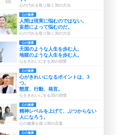
心の汚れを取り除く30の方法
心の健康
人間は現実に悩むのではない。
妄想によって悩むのだ。
心の汚れを取り除く30の方法
心の健康
天国のような人生を歩む人。
地獄のような人生を歩む人。
心をきれいにする30の習慣
心の健康
心がきれいになるポイントは、3
つ。
態度、行動、発言。
心をきれいにする30の習慣
心の健康
精神レベルを上げて、ぶつからない
人になろう。
心の健康を保つ30の言葉
心の健康