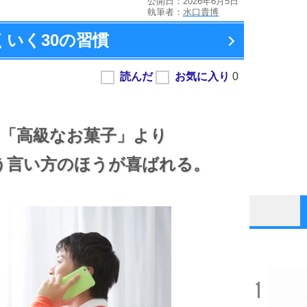
公開日：2026年6月5日
執筆者：
水口貴博
くいく
30の習慣
「高級なお菓子」より
う言い方のほうが喜ばれる。
1