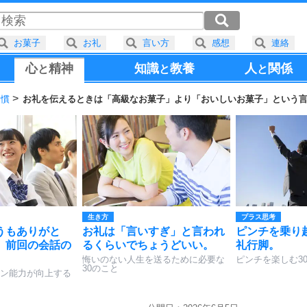
お菓子
お礼
言い方
感想
連絡
心
精神
知識
教養
人
関係
と
と
と
習慣
お礼を伝えるときは「高級なお菓子」より「おいしいお菓子」という
生き方
プラス思考
うもありがと
お礼は「言いすぎ」と言われ
ピンチを乗り
、前回の会話の
るくらいでちょうどいい。
礼行脚。
。
悔いのない人生を送るために必要な
ピンチを楽しむ3
30のこと
ン能力が向上する