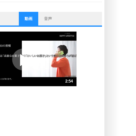
動画
音声
ストレス対策
他人と比べない。
いっそのこと、他人を見ない。
いらいらしない人になる30の方法
プラス思考
ポジティブになれない原因は、行動
しないから。
ポジティブ思考になる30の方法
ストレス対策
2:54
人生、なんとかなるもの。
気楽に生きる30の方法
速 （682KB 2分54秒）
速 （455KB 1分56秒）
自分磨き
器の大きい人は、怒りを優しさで表
速 （342KB 1分27秒）
現する。
速 （274KB 1分9秒）
器の大きい人になる30の方法
速 （228KB 58秒）
プラス思考
速 （196KB 49秒）