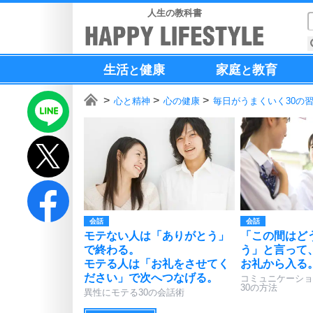
人生の教科書
生活
健康
家庭
教育
と
と
心と精神
心の健康
毎日がうまくいく30の
会話
会話
モテない人は「ありがとう」
「この間はど
で終わる。
う」と言って
モテる人は「お礼をさせてく
お礼から入る
ださい」で次へつなげる。
コミュニケーショ
30の方法
異性にモテる30の会話術