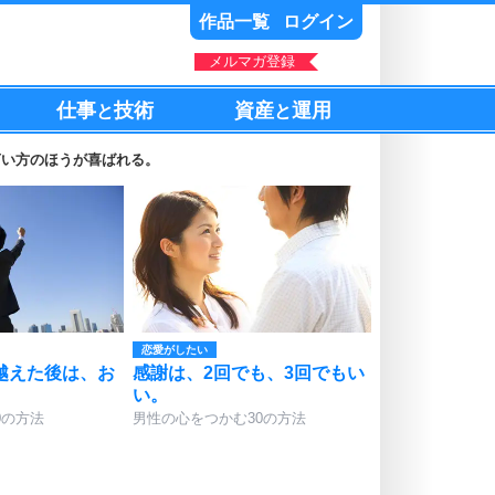
作品一覧
ログイン
メルマガ登録
仕事
技術
資産
運用
と
と
言い方のほうが喜ばれる。
恋愛がしたい
越えた後は、お
感謝は、2回でも、3回でもい
い。
0の方法
男性の心をつかむ30の方法