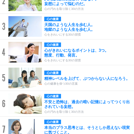
2
妄想によって悩むのだ。
心の汚れを取り除く30の方法
心の健康
3
天国のような人生を歩む人。
地獄のような人生を歩む人。
心をきれいにする30の習慣
心の健康
4
心がきれいになるポイントは、3つ。
態度、行動、発言。
心をきれいにする30の習慣
心の健康
5
精神レベルを上げて、ぶつからない人になろう。
心の健康を保つ30の言葉
心の健康
6
不安と恐怖は、過去の暗い記憶によってつくり出
されている妄想。
心の汚れを取り除く30の方法
心の健康
7
本当のプラス思考とは、そうとしか思えない現実
に気づくこと。