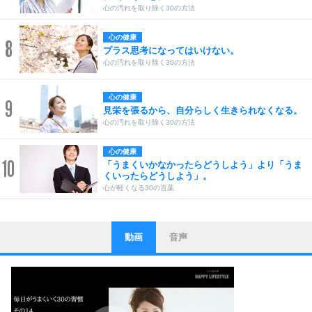
心の汚れを取り除く30の方法
心の健康
8
プラス思考になってはいけない。
心の汚れを取り除く30の方法
心の健康
9
見栄を張るから、自分らしく生きられなくなる。
心の汚れを取り除く30の方法
心の健康
10
「うまくいかなかったらどうしよう」より「うま
くいったらどうしよう」。
心が軽くなる30の言葉
動画
音声
ストレス対策
1
他人と比べない。
いっそのこと、他人を見ない。
いらいらしない人になる30の方法
プラス思考