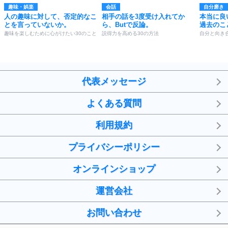
趣味・娯楽
会話
自分磨き
人の趣味に対して、否定的なこ
相手の話を3度受け入れてか
本当に良
とを言っていないか。
ら、Butで反論。
過去のこ
趣味を楽しむために心がけたい30のこと
説得力を高める30の方法
自分と向き合
代表メッセージ
よくある質問
利用規約
プライバシーポリシー
オンラインショップ
運営会社
お問い合わせ