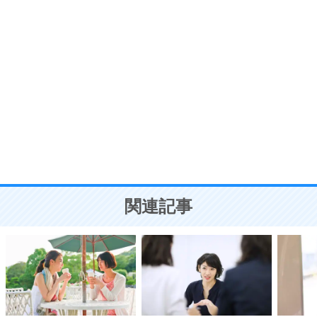
う。
ポジティブ思考になる30の方法
自分磨き
8
いらない物は、徹底的に捨てる。
気品と美しさを身につける30の方法
勉強法
9
謙虚な人こそ、本当に強い人。
頭の使い方がうまくなる30の方法
恋愛学
10
人を好きになったら、まず相手を徹底的に信じる
ことが大切。
恋する人が知っておきたい30の大切なこと
関連記事