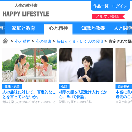
人生の教科書
作品一覧
ログイン
メルマガ登録
康
家庭
と
教育
心
と
精神
知識
と
教養
人
と
関
心と精神
心の健康
毎日がうまくいく30の習慣
肯定されて嫌
趣味・娯楽
会話
自分磨き
人の趣味に対して、否定的なこ
相手の話を3度受け入れてか
本当に良
とを言っていないか。
ら、Butで反論。
過去のこ
趣味を楽しむために心がけたい30のこと
説得力を高める30の方法
自分と向き合