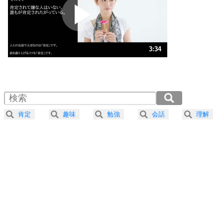
2
ポジティブになれない原因は、行動しないから。
ポジティブ思考になる30の方法
ストレス対策
3
人生、なんとかなるもの。
3:34
気楽に生きる30の方法
1.0倍速 （837KB 3分34秒）
1.5倍速 （559KB 2分22秒）
自分磨き
4
器の大きい人は、怒りを優しさで表現する。
2.0倍速 （419KB 1分47秒）
器の大きい人になる30の方法
2.5倍速 （335KB 1分25秒）
肯定
趣味
勉強
会話
理解
3.0倍速 （280KB 1分11秒）
プラス思考
5
ネガティブな人は、複雑に考える。
3.5倍速 （240KB 1分1秒）
ポジティブな人は、シンプルに考える。
4.0倍速 （210KB 53秒）
ポジティブ思考になる30の方法
ストレス対策
6
価値観を捨てると、いらいらも消える。
いらいらしない人になる30の方法
プラス思考
7
気持ちはなくていいから、とにかく癖にしてしま