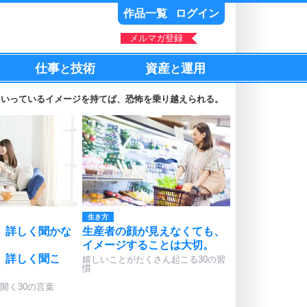
作品一覧
ログイン
メルマガ登録
仕事
技術
資産
運用
と
と
くいっているイメージを持てば、恐怖を乗り越えられる。
生き方
、詳しく聞かな
生産者の顔が見えなくても、
イメージすることは大切。
、詳しく聞こ
嬉しいことがたくさん起こる30の習
慣
開く30の言葉