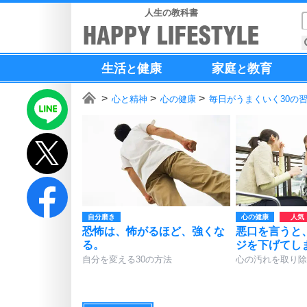
人生の教科書
生活
健康
家庭
教育
と
と
心と精神
心の健康
毎日がうまくいく30の
自分磨き
心の健康
恐怖は、怖がるほど、強くな
悪口を言うと
る。
ジを下げてし
自分を変える30の方法
心の汚れを取り除