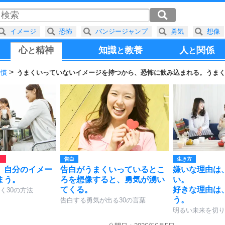
イメージ
恐怖
バンジージャンプ
勇気
想像
心
精神
知識
教養
人
関係
と
と
と
習慣
うまくいっていないイメージを持つから、恐怖に飲み込まれる。うま
告白
生き方
、自分のイメー
告白がうまくいっているとこ
嫌いな理由は
まう。
ろを想像すると、勇気が湧い
い。
てくる。
好きな理由は
く30の方法
う。
告白する勇気が出る30の言葉
明るい未来を切り