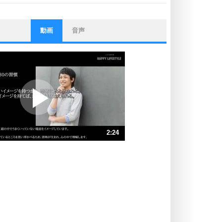
動画
音声
ストレス対策
他人と比べない。
いっそのこと、他人を見ない。
いらいらしない人になる30の方法
プラス思考
ポジティブになれない原因は、行動
しないから。
ポジティブ思考になる30の方法
ストレス対策
2:24
人生、なんとかなるもの。
気楽に生きる30の方法
速 （565KB 2分24秒）
速 （377KB 1分36秒）
自分磨き
器の大きい人は、怒りを優しさで表
速 （283KB 1分12秒）
現する。
速 （227KB 57秒）
器の大きい人になる30の方法
速 （189KB 48秒）
プラス思考
速 （162KB 41秒）