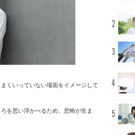
2
3
4
うまくいっていない場面をイメージして
ころを思い浮かべるため、恐怖が生ま
5