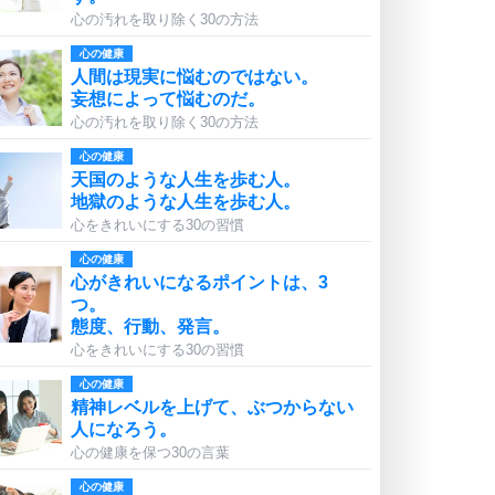
心の汚れを取り除く30の方法
心の健康
人間は現実に悩むのではない。
妄想によって悩むのだ。
心の汚れを取り除く30の方法
心の健康
天国のような人生を歩む人。
地獄のような人生を歩む人。
心をきれいにする30の習慣
心の健康
心がきれいになるポイントは、3
つ。
態度、行動、発言。
心をきれいにする30の習慣
心の健康
精神レベルを上げて、ぶつからない
人になろう。
心の健康を保つ30の言葉
心の健康