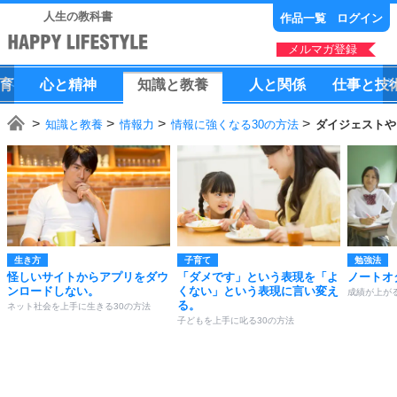
人生の教科書
作品一覧
ログイン
メルマガ登録
育
心
と
精神
知識
と
教養
人
と
関係
仕事
と
技
知識と教養
情報力
情報に強くなる30の方法
ダイジェストや
生き方
子育て
勉強法
怪しいサイトからアプリをダウ
「ダメです」という表現を「よ
ノートオ
ンロードしない。
くない」という表現に言い変え
成績が上がる
る。
ネット社会を上手に生きる30の方法
子どもを上手に叱る30の方法