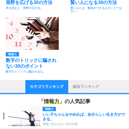
視野を広げる30の方法
賢い人になる30の方法
本を読むと、視野が広がる。
賢い人とは、勉強ができる人のことでは
ない。
情報力
数字のトリックに騙され
ない30のポイント
数字のトリックに騙されるな。
カテゴリランキング
総合ランキング
「
情報力
」の人気記事
情報力
1
いい子ちゃんをやめれば、自分らしい生き方がで
きる。
情報に流されない30の言葉