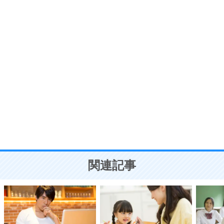
プラス思考
7
気持ちはなくていいから、とにかく癖にしてしま
う。
ポジティブ思考になる30の方法
自分磨き
8
いらない物は、徹底的に捨てる。
気品と美しさを身につける30の方法
勉強法
9
謙虚な人こそ、本当に強い人。
頭の使い方がうまくなる30の方法
恋愛学
10
人を好きになったら、まず相手を徹底的に信じる
ことが大切。
恋する人が知っておきたい30の大切なこと
関連記事