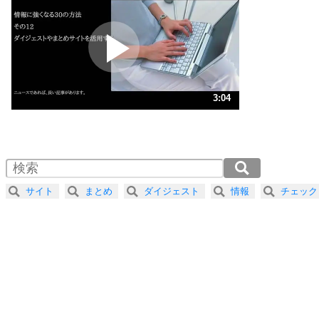
プラス思考
2
ポジティブになれない原因は、行動しないから。
ポジティブ思考になる30の方法
ストレス対策
3
人生、なんとかなるもの。
3:04
気楽に生きる30の方法
1.0倍速 （723KB 3分4秒）
1.5倍速 （482KB 2分3秒）
自分磨き
4
器の大きい人は、怒りを優しさで表現する。
2.0倍速 （362KB 1分32秒）
器の大きい人になる30の方法
2.5倍速 （290KB 1分13秒）
サイト
まとめ
ダイジェスト
情報
チェック
3.0倍速 （241KB 1分1秒）
プラス思考
5
ネガティブな人は、複雑に考える。
3.5倍速 （207KB 52秒）
ポジティブな人は、シンプルに考える。
4.0倍速 （181KB 46秒）
ポジティブ思考になる30の方法
ストレス対策
6
価値観を捨てると、いらいらも消える。
いらいらしない人になる30の方法