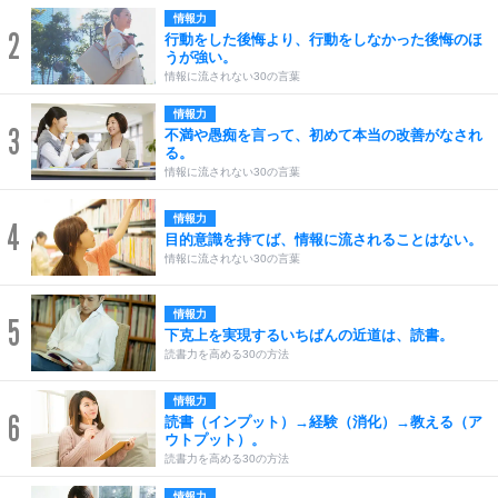
情報力
2
行動をした後悔より、行動をしなかった後悔のほ
うが強い。
情報に流されない30の言葉
情報力
3
不満や愚痴を言って、初めて本当の改善がなされ
る。
情報に流されない30の言葉
情報力
4
目的意識を持てば、情報に流されることはない。
情報に流されない30の言葉
情報力
5
下克上を実現するいちばんの近道は、読書。
読書力を高める30の方法
情報力
6
読書（インプット）→経験（消化）→教える（ア
ウトプット）。
読書力を高める30の方法
情報力