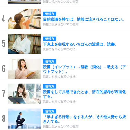
情報に流されない30の言葉
情報力
4
目的意識を持てば、情報に流されることはない。
情報に流されない30の言葉
情報力
5
下克上を実現するいちばんの近道は、読書。
読書力を高める30の方法
情報力
6
読書（インプット）→経験（消化）→教える（ア
ウトプット）。
読書力を高める30の方法
情報力
7
読書をして共感できたとき、潜在的思考が表面化
する。
読書力を高める30の方法
情報力
8
「早すぎる行動」をする人が、その他大勢から抜
きんでる。
情報に流されない30の言葉