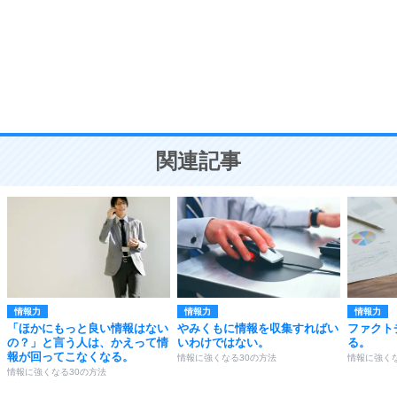
勉強法
9
謙虚な人こそ、本当に強い人。
頭の使い方がうまくなる30の方法
恋愛学
10
人を好きになったら、まず相手を徹底的に信じる
ことが大切。
恋する人が知っておきたい30の大切なこと
関連記事
情報力
情報力
情報力
「ほかにもっと良い情報はない
やみくもに情報を収集すればい
ファクト
の？」と言う人は、かえって情
いわけではない。
る。
報が回ってこなくなる。
情報に強くなる30の方法
情報に強くな
情報に強くなる30の方法