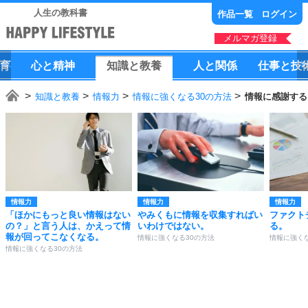
人生の教科書
作品一覧
ログイン
メルマガ登録
育
心
と
精神
知識
と
教養
人
と
関係
仕事
と
技
知識と教養
情報力
情報に強くなる30の方法
情報に感謝する
情報力
情報力
情報力
「ほかにもっと良い情報はない
やみくもに情報を収集すればい
ファクト
の？」と言う人は、かえって情
いわけではない。
る。
報が回ってこなくなる。
情報に強くなる30の方法
情報に強くな
情報に強くなる30の方法