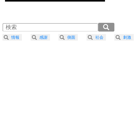
気楽に生きる30の方法
1.0倍速 （700KB 2分59秒）
1.5倍速 （467KB 1分59秒）
自分磨き
4
器の大きい人は、怒りを優しさで表現する。
2.0倍速 （351KB 1分29秒）
器の大きい人になる30の方法
2.5倍速 （281KB 1分11秒）
情報
感謝
側面
社会
刺激
3.0倍速 （234KB 59秒）
プラス思考
5
ネガティブな人は、複雑に考える。
3.5倍速 （201KB 51秒）
ポジティブな人は、シンプルに考える。
4.0倍速 （176KB 44秒）
ポジティブ思考になる30の方法
ストレス対策
6
価値観を捨てると、いらいらも消える。
いらいらしない人になる30の方法
プラス思考
7
気持ちはなくていいから、とにかく癖にしてしま
う。
ポジティブ思考になる30の方法
自分磨き
8
いらない物は、徹底的に捨てる。
気品と美しさを身につける30の方法