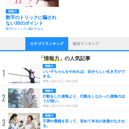
情報力
数字のトリックに騙され
ない30のポイント
数字のトリックに騙されるな。
カテゴリランキング
総合ランキング
「
情報力
」の人気記事
情報力
1
いい子ちゃんをやめれば、自分らしい生き方がで
きる。
情報に流されない30の言葉
情報力
2
行動をした後悔より、行動をしなかった後悔のほ
うが強い。
情報に流されない30の言葉
情報力
3
不満や愚痴を言って、初めて本当の改善がなされ
る。