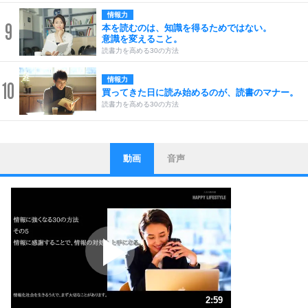
情報力
9
本を読むのは、知識を得るためではない。
意識を変えること。
読書力を高める30の方法
情報力
10
買ってきた日に読み始めるのが、読書のマナー。
読書力を高める30の方法
動画
音声
ストレス対策
1
他人と比べない。
いっそのこと、他人を見ない。
いらいらしない人になる30の方法
プラス思考
2
ポジティブになれない原因は、行動しないから。
ポジティブ思考になる30の方法
ストレス対策
3
人生、なんとかなるもの。
2:59