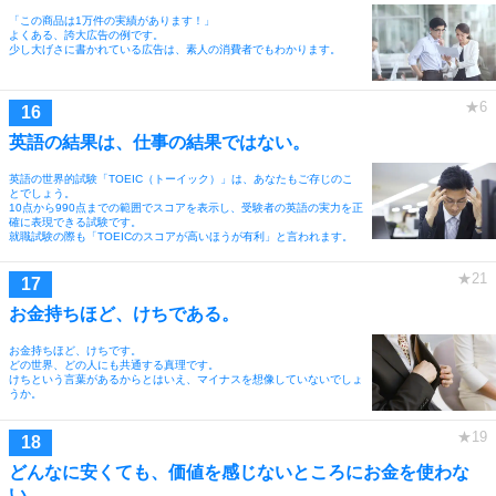
「この商品は1万件の実績があります！」
よくある、誇大広告の例です。
少し大げさに書かれている広告は、素人の消費者でもわかります。
英語の結果は、仕事の結果ではない。
英語の世界的試験「TOEIC（トーイック）」は、あなたもご存じのこ
とでしょう。
10点から990点までの範囲でスコアを表示し、受験者の英語の実力を正
確に表現できる試験です。
就職試験の際も「TOEICのスコアが高いほうが有利」と言われます。
お金持ちほど、けちである。
お金持ちほど、けちです。
どの世界、どの人にも共通する真理です。
けちという言葉があるからとはいえ、マイナスを想像していないでしょ
うか。
どんなに安くても、価値を感じないところにお金を使わな
い。