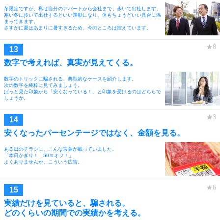
冬限定ですが、私は自分のアパートから会社まで、歩いて出社します。
寒い冬に歩いて出社するといい運動になり、体もちょうどいい具合に温
まってきます。
さすがに夏はあまりに暑すぎるため、今のところは控えています。
数字で考えれば、真実が見えてくる。
数字のトリックに騙される、典型的なケースを紹介します。
次の数字を純粋に見てみましょう。
ぱっと見た印象から「安くなっている！」と印象を受けるのはどちらで
しょうか。
安くなったパーセンテージではなく、金額を見る。
ある日のチラシに、こんな言葉が載っていました。
「本日かぎり！ 50％オフ！」
よくありませんか、こういう広告。
実績だけを見ていると、騙される。
どのくらいの期間での実績かを考える。