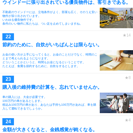
ウインドーに張り出されている優良物件は、客引きである。
不動産のウインドーには、立地条件がよく、部屋も広く、そのうえ安い
物件が張り出されています。
いわゆる優良物件です。
条件のいい物件に私たちは、つい足を止めてしまいますね。
節約のために、自炊がいちばんとは限らない。
お金の使い方が上手になってくると、お金のことだけでなく、時間のこ
とまで考えられるようになります。
どういうことかというと、時間もお金になるということです。
たとえば、食費を節約するために、自炊をするとします。
購入後の維持費の計算を、忘れていませんか。
車の購入には、大金が必要です。
100万円の車があるとします。
税込み100万円の車があり、あなたは手持ち100万円があれば、車を購
入して運転できるでしょうか。
金額が大きくなると、金銭感覚が鈍くなる。