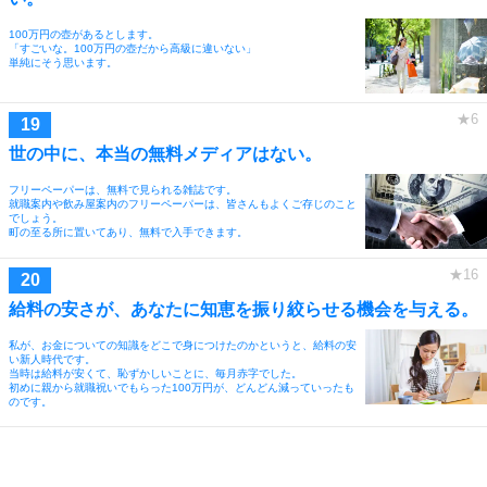
100万円の壺があるとします。
「すごいな。100万円の壺だから高級に違いない」
単純にそう思います。
世の中に、本当の無料メディアはない。
フリーペーパーは、無料で見られる雑誌です。
就職案内や飲み屋案内のフリーペーパーは、皆さんもよくご存じのこと
でしょう。
町の至る所に置いてあり、無料で入手できます。
給料の安さが、あなたに知恵を振り絞らせる機会を与える。
私が、お金についての知識をどこで身につけたのかというと、給料の安
い新人時代です。
当時は給料が安くて、恥ずかしいことに、毎月赤字でした。
初めに親から就職祝いでもらった100万円が、どんどん減っていったも
のです。