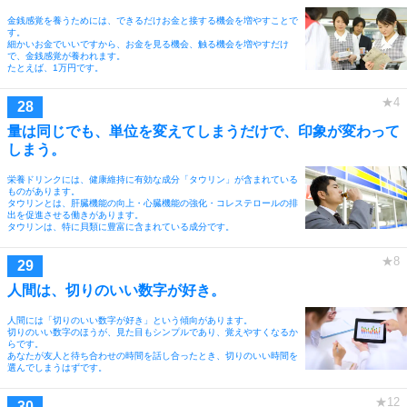
金銭感覚を養うためには、できるだけお金と接する機会を増やすことで
す。
細かいお金でいいですから、お金を見る機会、触る機会を増やすだけ
で、金銭感覚が養われます。
たとえば、1万円です。
量は同じでも、単位を変えてしまうだけで、印象が変わって
しまう。
栄養ドリンクには、健康維持に有効な成分「タウリン」が含まれている
ものがあります。
タウリンとは、肝臓機能の向上・心臓機能の強化・コレステロールの排
出を促進させる働きがあります。
タウリンは、特に貝類に豊富に含まれている成分です。
人間は、切りのいい数字が好き。
人間には「切りのいい数字が好き」という傾向があります。
切りのいい数字のほうが、見た目もシンプルであり、覚えやすくなるか
らです。
あなたが友人と待ち合わせの時間を話し合ったとき、切りのいい時間を
選んでしまうはずです。