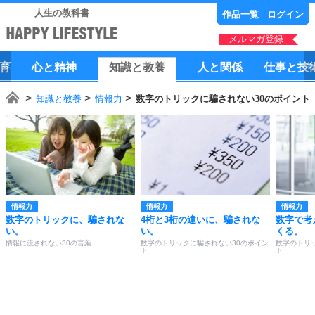
人生の教科書
作品一覧
ログイン
メルマガ登録
育
心
と
精神
知識
と
教養
人
と
関係
仕事
と
技
知識と教養
情報力
数字のトリックに騙されない30のポイント
情報力
情報力
情報力
数字のトリックに、騙されな
4桁と3桁の違いに、騙されな
数字で考
い。
い。
くる。
情報に流されない30の言葉
数字のトリックに騙されない30のポイン
数字のトリ
ト
ト