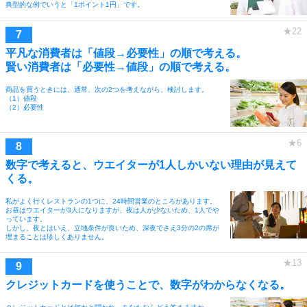
典型的な例でいうと「1ポイント1円」です。
平凡な消費者は「値段→必要性」の順で考える。
賢い消費者は「必要性→値段」の順で考える。
商品を買うときには、通常、次の2つを考えながら、検討します。
（1）値段
（2）必要性
数字で考えると、ウエイターが1人しかいない理由が見えて
くる。
私がよく行くレストランの1つに、24時間営業のところがあります。
お昼はウエイターが3人になりますが、夜は人が少ないため、1人でや
っています。
しかし、夜とはいえ、立地条件が良いため、深夜でさえ3分の2の席が
埋まることは珍しくありません。
クレジットカードを使うことで、数字がわからなくなる。