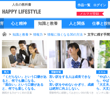
人生の教科書
作品一覧
ログイン
メルマガ登録
育
心
と
精神
知識
と
教養
人
と
関係
仕事
と
技
知識と教養
情報力
情報に強くなる30の方法
文字に残す手間
気力
受験対策
スキル
「くだらない」という口癖があ
言い訳をする人は成長できな
「やばい
ると、何でも嫌になる。
い。
ら、やば
「面白い」という口癖がある
言い訳をやめないかぎり、成績
「大丈夫
と、何でも楽しくなる。
は絶対に向上しない。
ら、大丈
挑戦する力がつく30の言葉
受験時代に経験しておきたい30の気づき
ピンチに陥