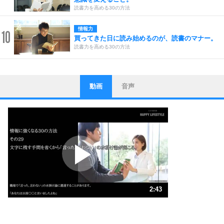
読書力を高める30の方法
情報力
10
買ってきた日に読み始めるのが、読書のマナー。
読書力を高める30の方法
動画
音声
ストレス対策
1
他人と比べない。
いっそのこと、他人を見ない。
いらいらしない人になる30の方法
プラス思考
2
ポジティブになれない原因は、行動しないから。
ポジティブ思考になる30の方法
ストレス対策
3
人生、なんとかなるもの。
2:43
気楽に生きる30の方法
1.0倍速 （641KB 2分43秒）
1.5倍速 （427KB 1分49秒）
自分磨き