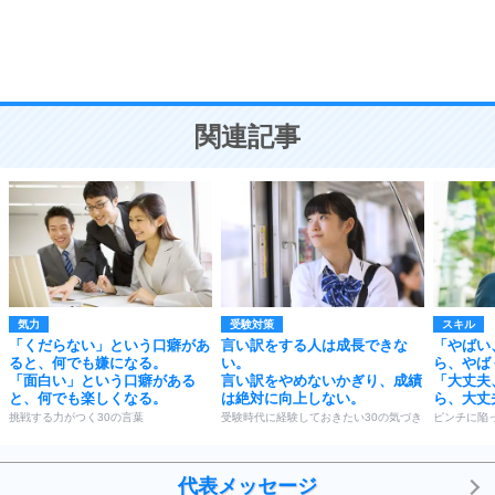
頭の使い方がうまくなる30の方法
恋愛学
10
人を好きになったら、まず相手を徹底的に信じる
ことが大切。
恋する人が知っておきたい30の大切なこと
関連記事
気力
受験対策
スキル
「くだらない」という口癖があ
言い訳をする人は成長できな
「やばい
ると、何でも嫌になる。
い。
ら、やば
「面白い」という口癖がある
言い訳をやめないかぎり、成績
「大丈夫
と、何でも楽しくなる。
は絶対に向上しない。
ら、大丈
挑戦する力がつく30の言葉
受験時代に経験しておきたい30の気づき
ピンチに陥
代表メッセージ