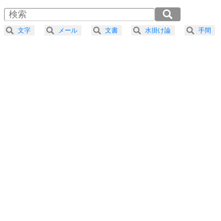
4
器の大きい人は、怒りを優しさで表現する。
2.0倍速 （321KB 1分21秒）
器の大きい人になる30の方法
2.5倍速 （257KB 1分5秒）
文字
メール
文書
水掛け論
手間
3.0倍速 （214KB 54秒）
プラス思考
5
ネガティブな人は、複雑に考える。
3.5倍速 （184KB 46秒）
ポジティブな人は、シンプルに考える。
4.0倍速 （161KB 40秒）
ポジティブ思考になる30の方法
ストレス対策
6
価値観を捨てると、いらいらも消える。
いらいらしない人になる30の方法
プラス思考
7
気持ちはなくていいから、とにかく癖にしてしま
う。
ポジティブ思考になる30の方法
自分磨き
8
いらない物は、徹底的に捨てる。
気品と美しさを身につける30の方法
勉強法
9
謙虚な人こそ、本当に強い人。