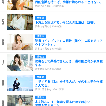
4
目的意識を持てば、情報に流されることはない。
情報に流されない30の言葉
情報力
5
下克上を実現するいちばんの近道は、読書。
読書力を高める30の方法
情報力
6
読書（インプット）→経験（消化）→教える（ア
ウトプット）。
読書力を高める30の方法
情報力
7
読書をして共感できたとき、潜在的思考が表面化
する。
読書力を高める30の方法
情報力
8
「早すぎる行動」をする人が、その他大勢から抜
きんでる。
情報に流されない30の言葉
情報力
9
本を読むのは、知識を得るためではない。
意識を変えること。