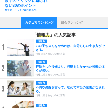
数字のトリックに騙され
ない30のポイント
数字のトリックに騙されるな。
カテゴリランキング
総合ランキング
「
情報力
」の人気記事
情報力
1
いい子ちゃんをやめれば、自分らしい生き方がで
きる。
情報に流されない30の言葉
情報力
2
行動をした後悔より、行動をしなかった後悔のほ
うが強い。
情報に流されない30の言葉
情報力
3
不満や愚痴を言って、初めて本当の改善がなされ
る。
情報に流されない30の言葉
情報力