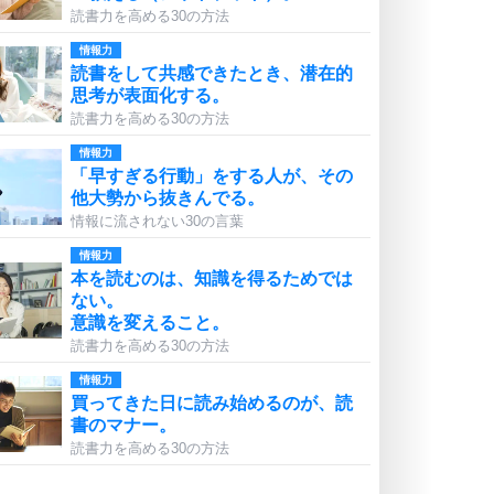
読書力を高める30の方法
情報力
読書をして共感できたとき、潜在的
思考が表面化する。
読書力を高める30の方法
情報力
「早すぎる行動」をする人が、その
他大勢から抜きんでる。
情報に流されない30の言葉
情報力
本を読むのは、知識を得るためでは
ない。
意識を変えること。
読書力を高める30の方法
情報力
買ってきた日に読み始めるのが、読
書のマナー。
読書力を高める30の方法