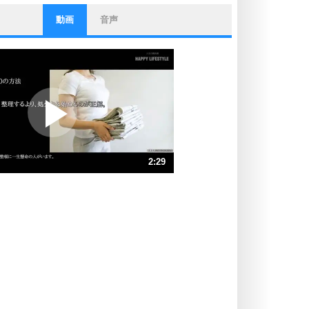
動画
音声
ストレス対策
他人と比べない。
いっそのこと、他人を見ない。
いらいらしない人になる30の方法
プラス思考
ポジティブになれない原因は、行動
しないから。
ポジティブ思考になる30の方法
ストレス対策
2:29
人生、なんとかなるもの。
気楽に生きる30の方法
速 （583KB 2分29秒）
速 （389KB 1分39秒）
自分磨き
器の大きい人は、怒りを優しさで表
速 （292KB 1分14秒）
現する。
速 （234KB 59秒）
器の大きい人になる30の方法
速 （195KB 49秒）
プラス思考
速 （167KB 42秒）
ネガティブな人は、複雑に考える。
速 （146KB 37秒）
ポジティブな人は、シンプルに考え