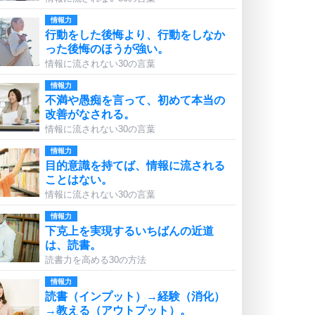
情報力
行動をした後悔より、行動をしなか
った後悔のほうが強い。
情報に流されない30の言葉
情報力
不満や愚痴を言って、初めて本当の
改善がなされる。
情報に流されない30の言葉
情報力
目的意識を持てば、情報に流される
ことはない。
情報に流されない30の言葉
情報力
下克上を実現するいちばんの近道
は、読書。
読書力を高める30の方法
情報力
読書（インプット）→経験（消化）
→教える（アウトプット）。