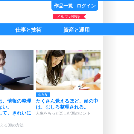
作品一覧
ログイン
メルマガ登録
仕事
技術
資産
運用
と
と
生き方
は、情報の整理
たくさん覚えるほど、頭の中
ない。
は、むしろ整理される。
して、きれいに
人生をもっと楽しむ30のヒント
える30の方法