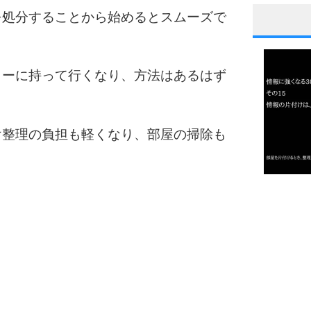
を処分することから始めるとスムーズで
1
ターに持って行くなり、方法はあるはず
2
け整理の負担も軽くなり、部屋の掃除も
3
1.0倍
1.5倍
4
2.0倍
2.5倍
3.0倍
3.5倍
5
4.0倍