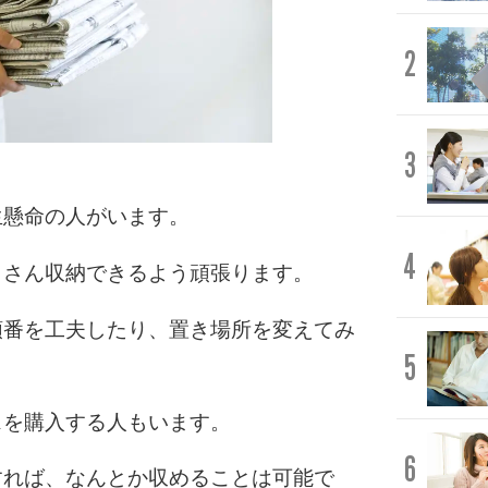
2
3
生懸命の人がいます。
4
くさん収納できるよう頑張ります。
順番を工夫したり、置き場所を変えてみ
5
スを購入する人もいます。
6
すれば、なんとか収めることは可能で