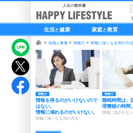
人生の教科書
生活
健康
家庭
教育
と
と
知識と教養
情報力
情報に強くなる30の方
情報力
情報力
情報を得るのがいけないので
睡眠時間は、
はない。
理整頓の時間
情報に溺れるのがいけない。
情報に流されない
情報に強くなる30の方法