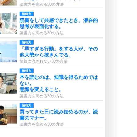
読書力を高める30の方法
情報力
読書をして共感できたとき、潜在的
思考が表面化する。
読書力を高める30の方法
情報力
「早すぎる行動」をする人が、その
他大勢から抜きんでる。
情報に流されない30の言葉
情報力
本を読むのは、知識を得るためでは
ない。
意識を変えること。
読書力を高める30の方法
情報力
買ってきた日に読み始めるのが、読
書のマナー。
読書力を高める30の方法