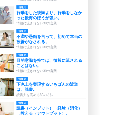
情報力
行動をした後悔より、行動をしなか
った後悔のほうが強い。
情報に流されない30の言葉
情報力
不満や愚痴を言って、初めて本当の
改善がなされる。
情報に流されない30の言葉
情報力
目的意識を持てば、情報に流される
ことはない。
情報に流されない30の言葉
情報力
下克上を実現するいちばんの近道
は、読書。
読書力を高める30の方法
情報力
読書（インプット）→経験（消化）
→教える（アウトプット）。