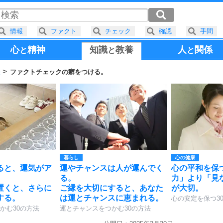
情報
ファクト
チェック
確認
手間
心
精神
知識
教養
人
関係
と
と
と
法
ファクトチェックの癖をつける。
暮らし
心の健康
ると、運気がア
運やチャンスは人が運んでく
心の平和を保
る。
力」より「見
置くと、さらに
ご縁を大切にすると、あなた
が大切。
する。
は運とチャンスに恵まれる。
心の安定を保つ3
かむ30の方法
運とチャンスをつかむ30の方法