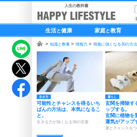
人生の教科書
生活
健康
家庭
教育
と
と
知識と教養
情報力
情報に強くなる30の方
生き方
暮らし
可能性とチャンスを得るいち
玄関を掃除す
ばんの方法は、本気になるこ
ップする。
と。
玄関に植物を
運気がアップ
生きる力が強くなる30の言葉
運とチャンスをつ