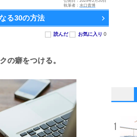
公開日：2025年2月20日
執筆者：
水口貴博
なる
30の方法
クの癖をつける。
1