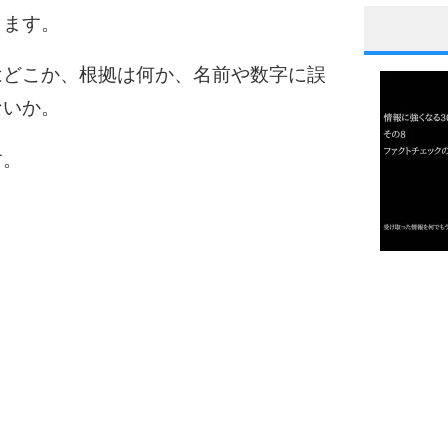
ります。
1
はどこか、根拠は何か、名前や数字に誤
ないか。
2
す。
3
1.0倍
1.5倍
4
2.0倍
2.5倍
3.0倍
3.5倍
5
4.0倍