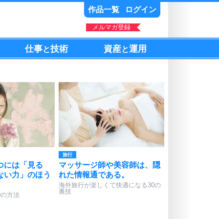
作品一覧
ログイン
メルマガ登録
仕事
技術
資産
運用
と
と
旅行
つには「見る
マッサージ師や美容師は、隠
ない力」のほう
れた情報通である。
海外旅行が楽しくて快適になる30の
裏技
0の方法