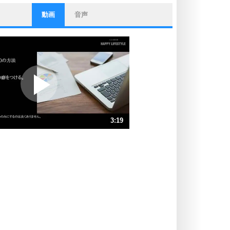
動画
音声
ストレス対策
他人と比べない。
いっそのこと、他人を見ない。
いらいらしない人になる30の方法
プラス思考
ポジティブになれない原因は、行動
しないから。
ポジティブ思考になる30の方法
ストレス対策
3:19
人生、なんとかなるもの。
気楽に生きる30の方法
速 （781KB 3分19秒）
速 （521KB 2分13秒）
自分磨き
器の大きい人は、怒りを優しさで表
速 （391KB 1分39秒）
現する。
速 （313KB 1分19秒）
器の大きい人になる30の方法
速 （261KB 1分6秒）
プラス思考
速 （224KB 57秒）
ネガティブな人は、複雑に考える。
速 （196KB 49秒）
ポジティブな人は、シンプルに考え