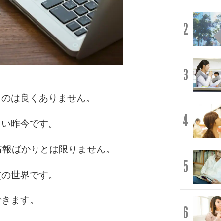
2
3
るのは良くありません。
4
しい昨今です。
情報ばかりとは限りません。
5
交の世界です。
できます。
6