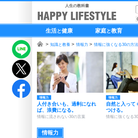
人生の教科書
生活
健康
家庭
教育
と
と
知識と教養
情報力
情報に強くなる30の方
情報力
情報力
人付き合いも、過剰になれ
自然と入って
ば、浪費になる。
つける。
情報に流されない30の言葉
情報に強くなる3
情報力