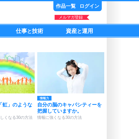
作品一覧
ログイン
メルマガ登録
仕事
技術
資産
運用
と
と
情報力
「虹」のような
自分の脳のキャパシティーを
把握していますか。
しくなる30の方法
情報に強くなる30の方法