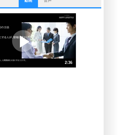
動画
音声
ストレス対策
他人と比べない。
いっそのこと、他人を見ない。
いらいらしない人になる30の方法
プラス思考
ポジティブになれない原因は、行動
しないから。
ポジティブ思考になる30の方法
ストレス対策
2:36
人生、なんとかなるもの。
気楽に生きる30の方法
速 （611KB 2分36秒）
速 （408KB 1分44秒）
自分磨き
器の大きい人は、怒りを優しさで表
速 （306KB 1分18秒）
現する。
速 （245KB 1分2秒）
器の大きい人になる30の方法
速 （204KB 52秒）
プラス思考
速 （175KB 44秒）
ネガティブな人は、複雑に考える。
速 （154KB 39秒）
ポジティブな人は、シンプルに考え
る。