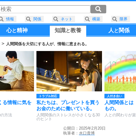
情報
関係
ネット
構築
限界
心
精神
知識
教養
人
関係
と
と
と
法
人間関係を大切にする人が、情報に恵まれる。
トラブル対応
人付き合い
くる情報に気を
私たちは、プレゼントを買う
人間関係とは
お金のために働いている。
もの。
0の方法
人間関係のストレスが小さくなる30
人との関わりが楽
のヒント
公開日：2025年2月20日
執筆者：
水口貴博