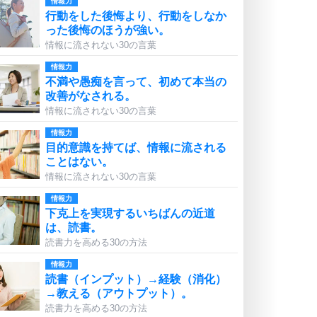
情報力
行動をした後悔より、行動をしなか
った後悔のほうが強い。
情報に流されない30の言葉
情報力
不満や愚痴を言って、初めて本当の
改善がなされる。
情報に流されない30の言葉
情報力
目的意識を持てば、情報に流される
ことはない。
情報に流されない30の言葉
情報力
下克上を実現するいちばんの近道
は、読書。
読書力を高める30の方法
情報力
読書（インプット）→経験（消化）
→教える（アウトプット）。
読書力を高める30の方法