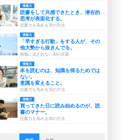
情報力
読書をして共感できたとき、潜在的
思考が表面化する。
読書力を高める30の方法
情報力
「早すぎる行動」をする人が、その
他大勢から抜きんでる。
情報に流されない30の言葉
情報力
本を読むのは、知識を得るためでは
ない。
意識を変えること。
読書力を高める30の方法
情報力
買ってきた日に読み始めるのが、読
書のマナー。
読書力を高める30の方法