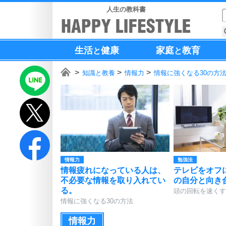
人生の教科書
生活
健康
家庭
教育
と
と
知識と教養
情報力
情報に強くなる30の方
情報力
勉強法
情報疲れになっている人は、
テレビをオフ
不必要な情報を取り入れてい
の自分と向き
る。
頭の回転を速くす
情報に強くなる30の方法
情報力