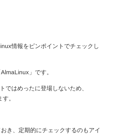
6
Linux情報をピンポイントでチェックし
7
maLinux」です。
8
サイトではめったに登場しないため、
ます。
9
10
ておき、定期的にチェックするのもアイ