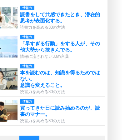
情報力
読書をして共感できたとき、潜在的
思考が表面化する。
読書力を高める30の方法
情報力
「早すぎる行動」をする人が、その
他大勢から抜きんでる。
情報に流されない30の言葉
情報力
本を読むのは、知識を得るためでは
ない。
意識を変えること。
読書力を高める30の方法
情報力
買ってきた日に読み始めるのが、読
書のマナー。
読書力を高める30の方法