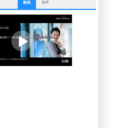
動画
音声
ストレス対策
他人と比べない。
いっそのこと、他人を見ない。
いらいらしない人になる30の方法
プラス思考
ポジティブになれない原因は、行動
しないから。
ポジティブ思考になる30の方法
ストレス対策
3:06
人生、なんとかなるもの。
気楽に生きる30の方法
速 （731KB 3分6秒）
速 （487KB 2分4秒）
自分磨き
器の大きい人は、怒りを優しさで表
速 （366KB 1分33秒）
現する。
速 （293KB 1分14秒）
器の大きい人になる30の方法
速 （244KB 1分2秒）
プラス思考
速 （209KB 53秒）
ネガティブな人は、複雑に考える。
速 （183KB 46秒）
ポジティブな人は、シンプルに考え
る。