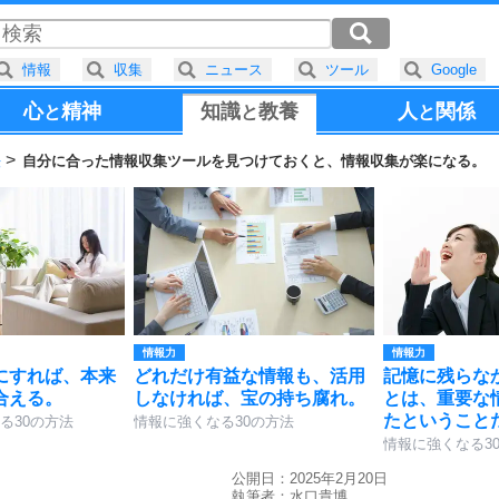
情報
収集
ニュース
ツール
Google
心
精神
知識
教養
人
関係
と
と
と
法
自分に合った情報収集ツールを見つけておくと、情報収集が楽になる。
情報力
情報力
にすれば、本来
どれだけ有益な情報も、活用
記憶に残らな
合える。
しなければ、宝の持ち腐れ。
とは、重要な
たということ
る30の方法
情報に強くなる30の方法
情報に強くなる3
公開日：2025年2月20日
執筆者：
水口貴博