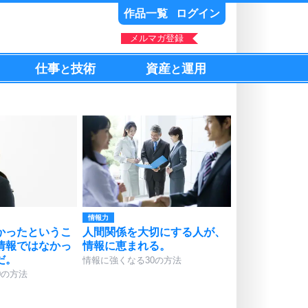
作品一覧
ログイン
メルマガ登録
仕事
技術
資産
運用
と
と
情報力
かったというこ
人間関係を大切にする人が、
情報ではなかっ
情報に恵まれる。
だ。
情報に強くなる30の方法
0の方法