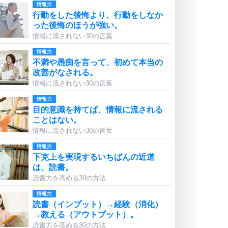
情報力
行動をした後悔より、行動をしなか
った後悔のほうが強い。
情報に流されない30の言葉
情報力
不満や愚痴を言って、初めて本当の
改善がなされる。
情報に流されない30の言葉
情報力
目的意識を持てば、情報に流される
ことはない。
情報に流されない30の言葉
情報力
下克上を実現するいちばんの近道
は、読書。
読書力を高める30の方法
情報力
読書（インプット）→経験（消化）
→教える（アウトプット）。
読書力を高める30の方法