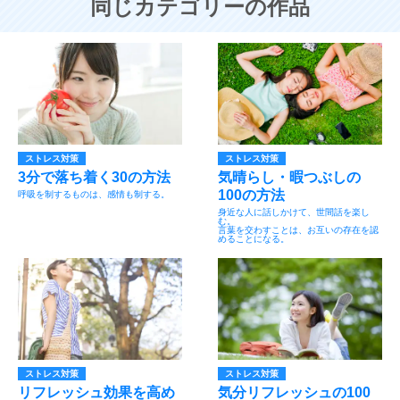
同じカテゴリーの作品
ストレス対策
ストレス対策
3分で落ち着く30の方法
気晴らし・暇つぶしの
100の方法
呼吸を制するものは、感情も制する。
身近な人に話しかけて、世間話を楽し
む。
言葉を交わすことは、お互いの存在を認
めることになる。
ストレス対策
ストレス対策
リフレッシュ効果を高め
気分リフレッシュの100