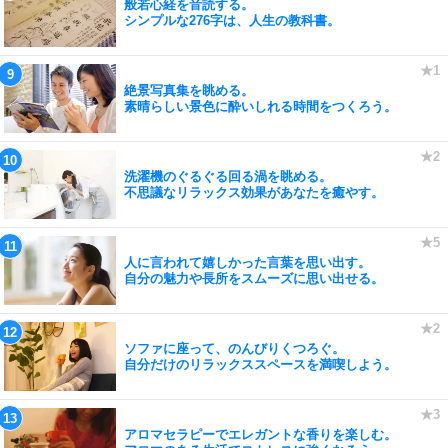
般若心経を音読する。
シンプルな276字は、人生の教科書。
絶景写真集を眺める。
素晴らしい景色に酔いしれる時間をつくろう。
洗濯機のぐるぐる回る渦を眺める。
不思議なリラックス効果があなたを癒やす。
人に言われて嬉しかった言葉を思い出す。
自分の魅力や長所をスムーズに思い出せる。
ソファに座って、のんびりくつろぐ。
自分だけのリラックススペースを満喫しよう。
アロマセラピーでエレガントな香りを楽しむ。