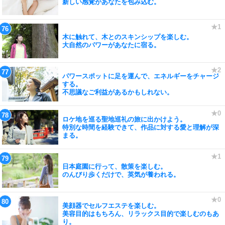
新しい感覚があなたを包み込む。
木に触れて、木とのスキンシップを楽しむ。
大自然のパワーがあなたに宿る。
パワースポットに足を運んで、エネルギーをチャージ
する。
不思議なご利益があるかもしれない。
ロケ地を巡る聖地巡礼の旅に出かけよう。
特別な時間を経験できて、作品に対する愛と理解が深
まる。
日本庭園に行って、散策を楽しむ。
のんびり歩くだけで、英気が養われる。
美顔器でセルフエステを楽しむ。
美容目的はもちろん、リラックス目的で楽しむのもあ
り。