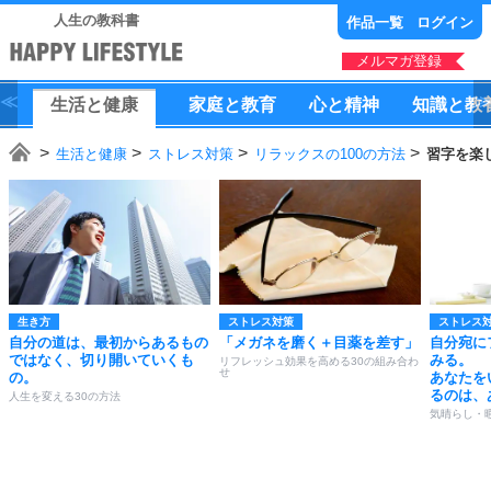
人生の教科書
作品一覧
ログイン
メルマガ登録
生活
と
健康
家庭
と
教育
心
と
精神
知識
と
教
生活と健康
ストレス対策
リラックスの100の方法
習字を楽
生き方
ストレス対策
ストレス
自分の道は、最初からあるもの
「メガネを磨く＋目薬を差す」
自分宛に
ではなく、切り開いていくも
みる。
リフレッシュ効果を高める30の組み合わ
せ
の。
あなたを
るのは、
人生を変える30の方法
気晴らし・暇