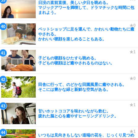
日没の直前直後、美しい夕日を眺める。
マジックアワーを満喫して、ドラマチックな時間に包
まれよう。
ペットショップに足を運んで、かわいい動物たちに癒
やされる。
かわいい寝顔を楽しめることもある。
子どもの寝顔をひたすら眺める。
子どもの寝顔ほど癒やされるものはない。
田舎に行って、のどかな田園風景に癒やされる。
そこには豊かな緑と新鮮な空気がある。
甘いホットココアを味わいながら飲む。
疲れた脳と心を癒やすヒーリングドリンク。
いつもは見向きもしない道端の花を、じっくり見つめ