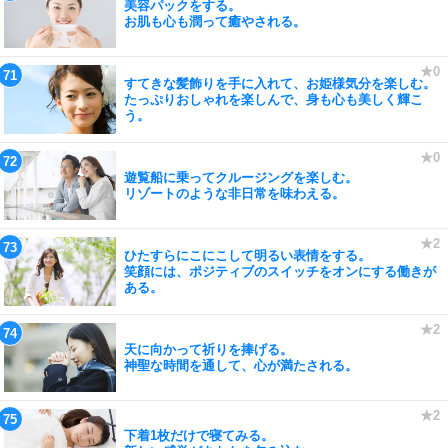
美容パックをする。
お肌も心も潤って癒やされる。
すてきな髪飾りを手に入れて、お姫様気分を楽しむ。
たっぷりおしゃれを楽しんで、身も心も美しく輝こ
う。
遊覧船に乗ってクルージングを楽しむ。
リゾートのような非日常を味わえる。
ひたすらにこにこして明るい表情をする。
笑顔には、ポジティブのスイッチをオンにする働きが
ある。
天に向かって祈りを捧げる。
神聖な時間を通して、心が満たされる。
下着1枚だけで寝てみる。