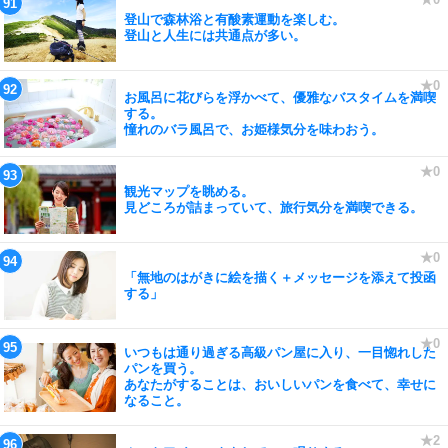
登山で森林浴と有酸素運動を楽しむ。
登山と人生には共通点が多い。
お風呂に花びらを浮かべて、優雅なバスタイムを満喫
する。
憧れのバラ風呂で、お姫様気分を味わおう。
観光マップを眺める。
見どころが詰まっていて、旅行気分を満喫できる。
「無地のはがきに絵を描く＋メッセージを添えて投函
する」
いつもは通り過ぎる高級パン屋に入り、一目惚れした
パンを買う。
あなたがすることは、おいしいパンを食べて、幸せに
なること。