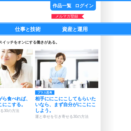
作品一覧
ログイン
メルマガ登録
仕事
技術
資産
運用
と
と
スイッチをオンにする働きがある。
プラス思考
がら食べれば、
相手ににこにこしてもらいた
こにこする。
いなら、まず自分がにこにこ
しよう。
る30の方法
運と幸せを引き寄せる30の方法