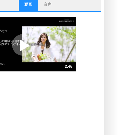
動画
音声
ストレス対策
他人と比べない。
いっそのこと、他人を見ない。
いらいらしない人になる30の方法
プラス思考
ポジティブになれない原因は、行動
しないから。
ポジティブ思考になる30の方法
ストレス対策
2:46
人生、なんとかなるもの。
気楽に生きる30の方法
速 （653KB 2分46秒）
速 （435KB 1分51秒）
自分磨き
器の大きい人は、怒りを優しさで表
速 （327KB 1分23秒）
現する。
速 （262KB 1分6秒）
器の大きい人になる30の方法
速 （218KB 55秒）
プラス思考
速 （187KB 47秒）
ネガティブな人は、複雑に考える。
速 （164KB 41秒）
ポジティブな人は、シンプルに考え
る。