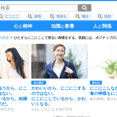
にこにこ
表情
気持ち
働き
笑顔
心
精神
知識
教養
人
関係
と
と
と
の方法
ひたすらにこにこして明るい表情をする。笑顔には、ポジティブの
自分磨き
食生活
会うから、にこ
かわいいから、にこにこする
にこにこしな
はない。
のではない。
食の神様もに
いるから、結婚
にこにこしているから、かわ
食の神様に愛され
のだ。
いくなる。
30の方法
かわいい人になる30の方法