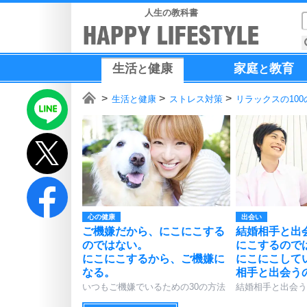
人生の教科書
生活
健康
家庭
教育
と
と
生活と健康
ストレス対策
リラックスの100
心の健康
出会い
ご機嫌だから、にこにこする
結婚相手と出
のではない。
にこするので
にこにこするから、ご機嫌に
にこにこして
なる。
相手と出会う
いつもご機嫌でいるための30の方法
結婚相手と出会う