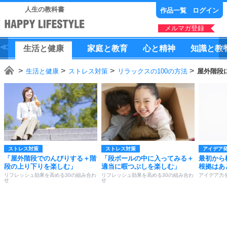
人生の教科書
作品一覧
ログイン
メルマガ登録
生活
と
健康
家庭
と
教育
心
と
精神
知識
と
教
生活と健康
ストレス対策
リラックスの100の方法
屋外階段
ストレス対策
ストレス対策
アイデア
「屋外階段でのんびりする＋階
「段ボールの中に入ってみる＋
最初から
段の上り下りを楽しむ」
適当に暇つぶしを楽しむ」
根拠はあ
リフレッシュ効果を高める30の組み合わ
リフレッシュ効果を高める30の組み合わ
アイデア力
せ
せ