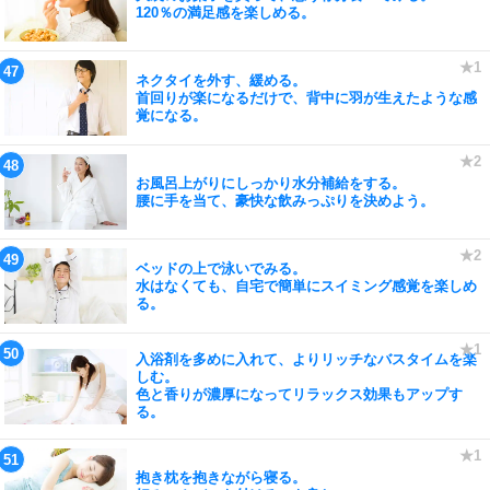
120％の満足感を楽しめる。
ネクタイを外す、緩める。
首回りが楽になるだけで、背中に羽が生えたような感
覚になる。
お風呂上がりにしっかり水分補給をする。
腰に手を当て、豪快な飲みっぷりを決めよう。
ベッドの上で泳いでみる。
水はなくても、自宅で簡単にスイミング感覚を楽しめ
る。
入浴剤を多めに入れて、よりリッチなバスタイムを楽
しむ。
色と香りが濃厚になってリラックス効果もアップす
る。
抱き枕を抱きながら寝る。