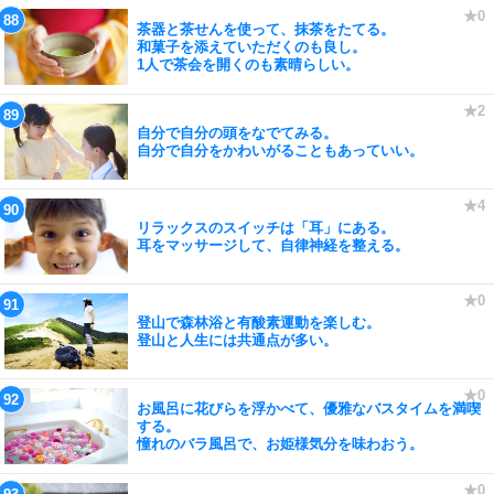
茶器と茶せんを使って、抹茶をたてる。
和菓子を添えていただくのも良し。
1人で茶会を開くのも素晴らしい。
自分で自分の頭をなでてみる。
自分で自分をかわいがることもあっていい。
リラックスのスイッチは「耳」にある。
耳をマッサージして、自律神経を整える。
登山で森林浴と有酸素運動を楽しむ。
登山と人生には共通点が多い。
お風呂に花びらを浮かべて、優雅なバスタイムを満喫
する。
憧れのバラ風呂で、お姫様気分を味わおう。