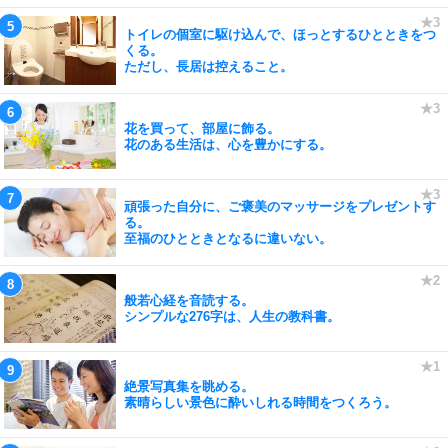
トイレの個室に駆け込んで、ほっとするひとときをつ
くる。
ただし、長居は控えること。
花を買って、部屋に飾る。
花のある生活は、心を豊かにする。
頑張った自分に、ご褒美のマッサージをプレゼントす
る。
至福のひとときとなるに違いない。
般若心経を音読する。
シンプルな276字は、人生の教科書。
絶景写真集を眺める。
素晴らしい景色に酔いしれる時間をつくろう。