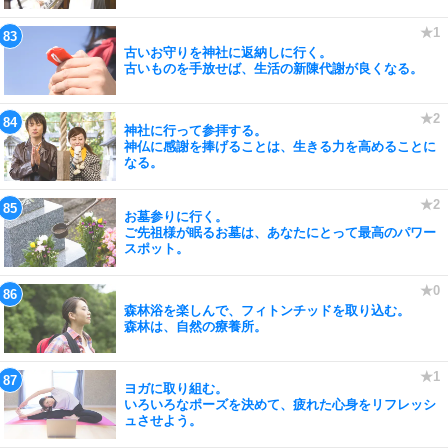
古いお守りを神社に返納しに行く。
古いものを手放せば、生活の新陳代謝が良くなる。
神社に行って参拝する。
神仏に感謝を捧げることは、生きる力を高めることに
なる。
お墓参りに行く。
ご先祖様が眠るお墓は、あなたにとって最高のパワー
スポット。
森林浴を楽しんで、フィトンチッドを取り込む。
森林は、自然の療養所。
ヨガに取り組む。
いろいろなポーズを決めて、疲れた心身をリフレッシ
ュさせよう。