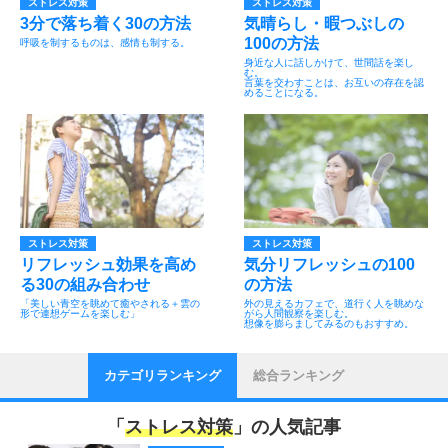
ストレス対策
ストレス対策
3分で落ち着く30の方法
気晴らし・暇つぶしの
100の方法
呼吸を制するものは、感情も制する。
身近な人に話しかけて、世間話を楽し
む。
言葉を交わすことは、お互いの存在を認
めることになる。
ストレス対策
ストレス対策
リフレッシュ効果を高め
気分リフレッシュの100
る30の組み合わせ
の方法
「美しい青空を眺めて癒やされる＋雲の
外の見えるカフェで、道行く人を眺めな
形で連想ゲームを楽しむ」
がら人間観察を楽しむ。
想像を膨らましてみるのもおすすめ。
カテゴリランキング
総合ランキング
「
ストレス対策
」の人気記事