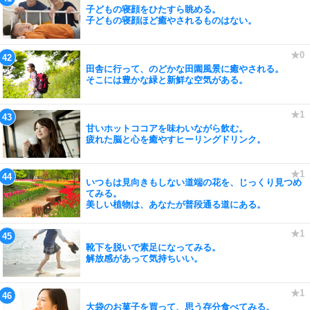
子どもの寝顔をひたすら眺める。
子どもの寝顔ほど癒やされるものはない。
田舎に行って、のどかな田園風景に癒やされる。
そこには豊かな緑と新鮮な空気がある。
甘いホットココアを味わいながら飲む。
疲れた脳と心を癒やすヒーリングドリンク。
いつもは見向きもしない道端の花を、じっくり見つめ
てみる。
美しい植物は、あなたが普段通る道にある。
靴下を脱いで素足になってみる。
解放感があって気持ちいい。
大袋のお菓子を買って、思う存分食べてみる。