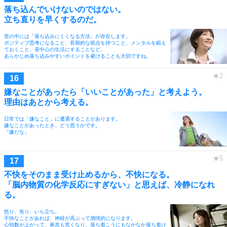
落ち込んでいけないのではない。
立ち直りを早くするのだ。
世の中には「落ち込みにくくなる方法」が存在します。
ポジティブ思考になること、長期的な視点を持つこと、メンタルを鍛え
ておくこと、昼中心の生活にすることなど。
あらかじめ落ち込みやすいポイントを避けることも大切ですね。
嫌なことがあったら「いいことがあった」と考えよう。
理由はあとから考える。
日常では「嫌なこと」に遭遇することがあります。
嫌なことがあったとき、どう思うかです。
「嫌だな」
不快をそのまま受け止めるから、不快になる。
「脳内物質の化学反応にすぎない」と思えば、冷静になれ
る。
怒り、焦り、いら立ち。
不快なことがあれば、神経が高ぶって感情的になります。
心拍数が上がって、鼻息も荒くなり、落ち着こうにもなかなか落ち着け