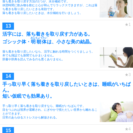
落ち着きを取り戻す方法の1つが、水分補給です。
休憩時間に飲み物を飲むと心が和んでリラックスできますが、これは落
ち着きを取り戻したいときも有効です。
落ち着きを取り戻したいときは、水分補給を行いましょう。
活字には、落ち着きを取り戻す力がある。
みんちょうたい
ゴシック体・
明朝体
は、小さな美の結晶。
落ち着きを取り戻したいなら、活字に触れる時間をつくりましょう。
本でも雑誌でも新聞でもかまいません。
辞書や辞典を読んでみるのも悪くありません。
手っ取り早く落ち着きを取り戻したいときは、睡眠がいちば
ん。
短い仮眠でも効果あり。
手っ取り早く落ち着きを取り戻すなら、睡眠がいちばんです。
目をつぶれば視界が遮断され、にぎやかで慌ただしい世界から離れるこ
とができます。
日常のあらゆるストレスから解放される。