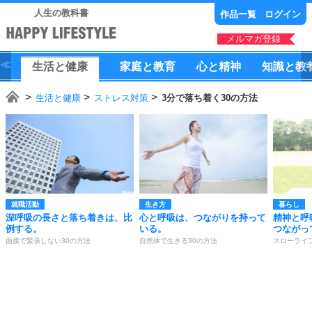
人生の教科書
作品一覧
ログイン
メルマガ登録
生活
と
健康
家庭
と
教育
心
と
精神
知識
と
教
生活と健康
ストレス対策
3分で落ち着く30の方法
就職活動
生き方
暮らし
深呼吸の長さと落ち着きは、比
心と呼吸は、つながりを持って
精神と呼
例する。
いる。
つながっ
面接で緊張しない30の方法
自然体で生きる30の方法
スローライ