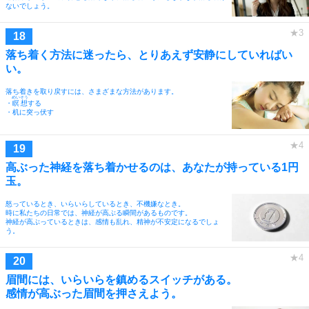
ないでしょう。
落ち着く方法に迷ったら、とりあえず安静にしていればい
い。
落ち着きを取り戻すには、さまざまな方法があります。
めいそう
・
瞑想
する
・机に突っ伏す
高ぶった神経を落ち着かせるのは、あなたが持っている1円
玉。
怒っているとき、いらいらしているとき、不機嫌なとき。
時に私たちの日常では、神経が高ぶる瞬間があるものです。
神経が高ぶっているときは、感情も乱れ、精神が不安定になるでしょ
う。
眉間には、いらいらを鎮めるスイッチがある。
感情が高ぶった眉間を押さえよう。