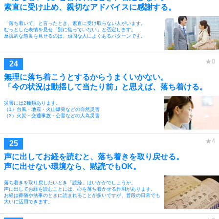
素直に受け止め、親切なアドバイスに感謝する。
「落ち着いて」と言ったとき、素直に受け取らない人がいます。
むっとした表情を見せ「別に焦っていない」と否定します。
反抗的な態度を見せるのは、頑固な人によくあるパターンです。
無理に落ち着こうとするからうまくいかない。
「今の状況は動揺して当たり前」と思えば、落ち着ける。
災害には2種類あります。
（1）台風・地震・火山爆発などの自然災害
（2）火災・交通事故・公害などの人為災害
声に出してお経を読むと、落ち着きを取り戻せる。
声に出せない環境なら、黙読でもOK。
落ち着きを取り戻したいとき「読経」はいかがでしょうか。
声に出してお経を読むことには、心を落ち着かせる作用があります。
お経は葬儀や法事のときに読まれることが多いですが、普段の日常でも
大いに活用できます。