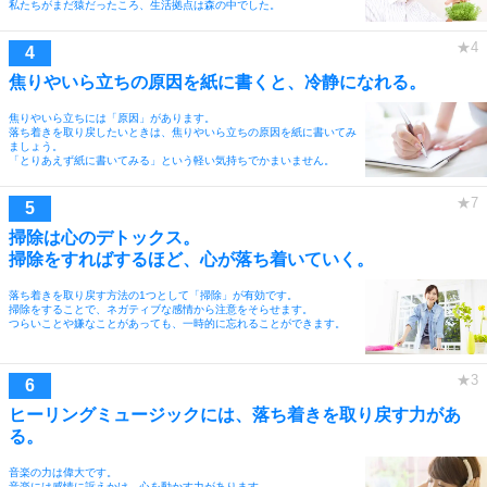
私たちがまだ猿だったころ、生活拠点は森の中でした。
焦りやいら立ちの原因を紙に書くと、冷静になれる。
焦りやいら立ちには「原因」があります。
落ち着きを取り戻したいときは、焦りやいら立ちの原因を紙に書いてみ
ましょう。
「とりあえず紙に書いてみる」という軽い気持ちでかまいません。
掃除は心のデトックス。
掃除をすればするほど、心が落ち着いていく。
落ち着きを取り戻す方法の1つとして「掃除」が有効です。
掃除をすることで、ネガティブな感情から注意をそらせます。
つらいことや嫌なことがあっても、一時的に忘れることができます。
ヒーリングミュージックには、落ち着きを取り戻す力があ
る。
音楽の力は偉大です。
音楽には感情に訴えかけ、心を動かす力があります。