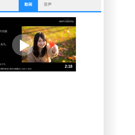
動画
音声
ストレス対策
他人と比べない。
いっそのこと、他人を見ない。
いらいらしない人になる30の方法
プラス思考
ポジティブになれない原因は、行動
しないから。
ポジティブ思考になる30の方法
ストレス対策
2:18
人生、なんとかなるもの。
気楽に生きる30の方法
速 （543KB 2分18秒）
速 （362KB 1分32秒）
自分磨き
器の大きい人は、怒りを優しさで表
速 （272KB 1分9秒）
現する。
速 （218KB 55秒）
器の大きい人になる30の方法
速 （181KB 46秒）
プラス思考
速 （156KB 39秒）
ネガティブな人は、複雑に考える。
速 （136KB 34秒）
ポジティブな人は、シンプルに考え
る。