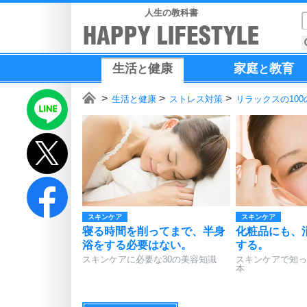
人生の教科書
生活
健康
家庭
教育
と
と
生活と健康
ストレス対策
リラックスの100
スキンケア
スキンケア
寝る時間を削ってまで、半身
化粧品にも、
浴をする必要はない。
する。
スキンケアに必要な30の美容知識
スキンケアで知っ
本