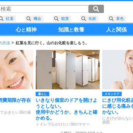
紅葉
機会
観賞
化粧
黄色
心
精神
知識
教養
人
関係
と
と
と
の方法
紅葉を見に行く。山のお化粧を楽しもう。
暮らし
スキンケア
消費期限が存在
いきなり個室のドアを開けよ
にきび用化粧
うとしない。
に感じる痛み
使用中かどうか、きちんと確
かない。
ておきたい30の基
かめる。
にきびが治らない
原因
トイレで心がけたい30のマナー