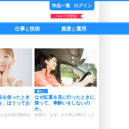
作品一覧
ログイン
メルマガ登録
仕事
技術
資産
運用
と
と
暮らし
品を使ったとき
なぜ紅葉を見に行ったときに
を、ほうってお
限って、車酔いをしないの
か。
ときの30の意外な
日常の「なぜ」から学ぶ30のヒント