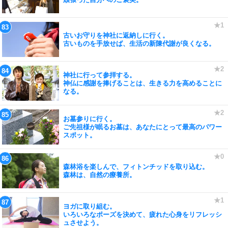
古いお守りを神社に返納しに行く。
古いものを手放せば、生活の新陳代謝が良くなる。
神社に行って参拝する。
神仏に感謝を捧げることは、生きる力を高めることに
なる。
お墓参りに行く。
ご先祖様が眠るお墓は、あなたにとって最高のパワー
スポット。
森林浴を楽しんで、フィトンチッドを取り込む。
森林は、自然の療養所。
ヨガに取り組む。
いろいろなポーズを決めて、疲れた心身をリフレッシ
ュさせよう。