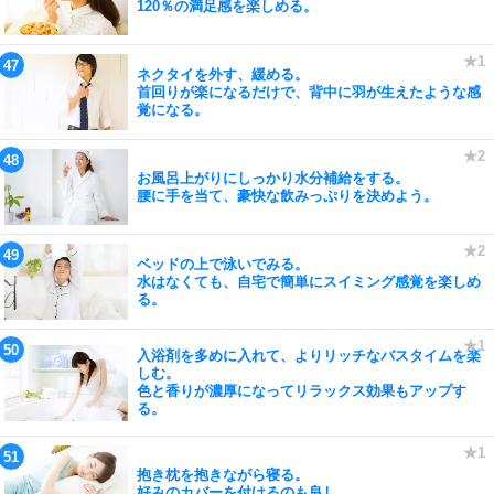
120％の満足感を楽しめる。
ネクタイを外す、緩める。
首回りが楽になるだけで、背中に羽が生えたような感
覚になる。
お風呂上がりにしっかり水分補給をする。
腰に手を当て、豪快な飲みっぷりを決めよう。
ベッドの上で泳いでみる。
水はなくても、自宅で簡単にスイミング感覚を楽しめ
る。
入浴剤を多めに入れて、よりリッチなバスタイムを楽
しむ。
色と香りが濃厚になってリラックス効果もアップす
る。
抱き枕を抱きながら寝る。
好みのカバーを付けるのも良し。