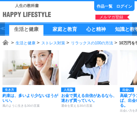
人生の教科書
作品一覧
ログイン
メルマガ登録
生活
と
健康
家庭
と
教育
心
と
精神
知識
と
教
生活と健康
ストレス対策
リラックスの100の方法
10万円
生き方
人生論
出会い
約束は、多いより少ないほうが
お金で買える自信があるなら、
高級ブラ
いい。
迷わず買っていい。
ば、出会
る。
風のように生きる30の言葉
運命を変える30の言葉
出会い力を