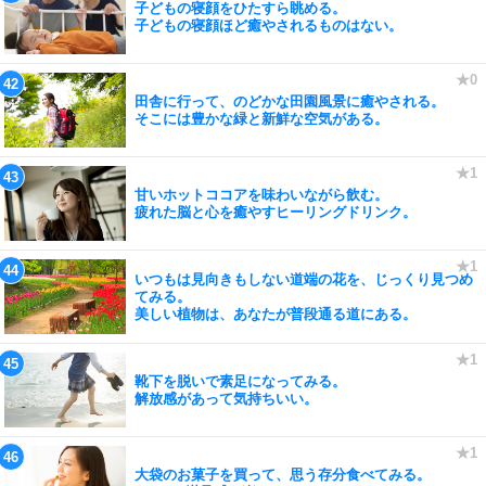
子どもの寝顔をひたすら眺める。
子どもの寝顔ほど癒やされるものはない。
田舎に行って、のどかな田園風景に癒やされる。
そこには豊かな緑と新鮮な空気がある。
甘いホットココアを味わいながら飲む。
疲れた脳と心を癒やすヒーリングドリンク。
いつもは見向きもしない道端の花を、じっくり見つめ
てみる。
美しい植物は、あなたが普段通る道にある。
靴下を脱いで素足になってみる。
解放感があって気持ちいい。
大袋のお菓子を買って、思う存分食べてみる。