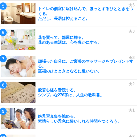
トイレの個室に駆け込んで、ほっとするひとときをつ
くる。
ただし、長居は控えること。
花を買って、部屋に飾る。
花のある生活は、心を豊かにする。
頑張った自分に、ご褒美のマッサージをプレゼントす
る。
至福のひとときとなるに違いない。
般若心経を音読する。
シンプルな276字は、人生の教科書。
絶景写真集を眺める。
素晴らしい景色に酔いしれる時間をつくろう。