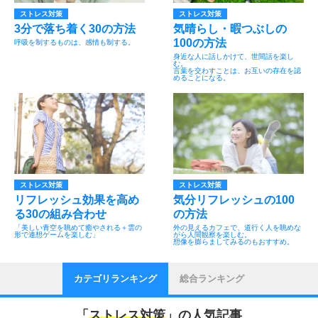
ストレス対策
ストレス対策
3分で落ち着く30の方法
気晴らし・暇つぶしの
100の方法
呼吸を制するものは、感情も制する。
身近な人に話しかけて、世間話を楽し
む。
言葉を交わすことは、お互いの存在を認
めることになる。
ストレス対策
ストレス対策
リフレッシュ効果を高め
気分リフレッシュの100
る30の組み合わせ
の方法
「美しい青空を眺めて癒やされる＋雲の
外の見えるカフェで、道行く人を眺めな
形で連想ゲームを楽しむ」
がら人間観察を楽しむ。
想像を膨らましてみるのもおすすめ。
カテゴリランキング
総合ランキング
「
ストレス対策
」の人気記事