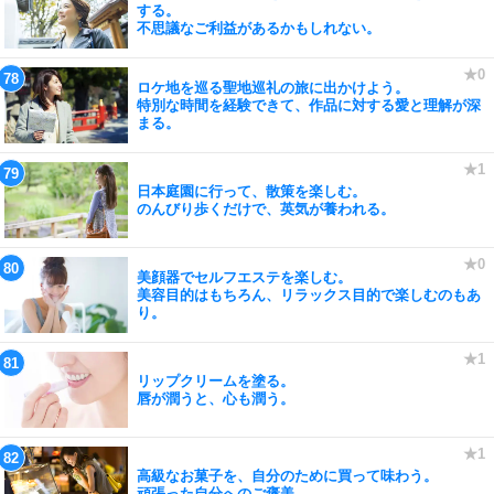
する。
不思議なご利益があるかもしれない。
ロケ地を巡る聖地巡礼の旅に出かけよう。
特別な時間を経験できて、作品に対する愛と理解が深
まる。
日本庭園に行って、散策を楽しむ。
のんびり歩くだけで、英気が養われる。
美顔器でセルフエステを楽しむ。
美容目的はもちろん、リラックス目的で楽しむのもあ
り。
リップクリームを塗る。
唇が潤うと、心も潤う。
高級なお菓子を、自分のために買って味わう。
頑張った自分へのご褒美。