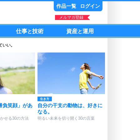
作品一覧
ログイン
メルマガ登録
仕事
技術
資産
運用
と
と
ていい。
生き方
勝負笑顔」があ
自分の干支の動物は、好きに
なる。
かせる30の方法
明るい未来を切り開く30の言葉