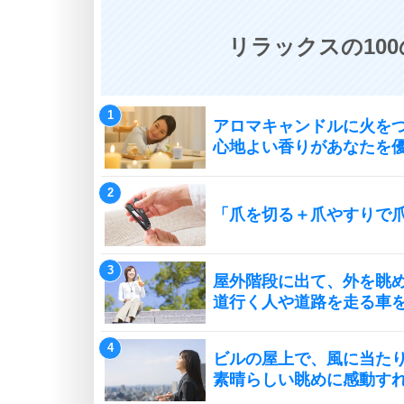
リラックスの10
アロマキャンドルに火を
心地よい香りがあなたを
「爪を切る＋爪やすりで
屋外階段に出て、外を眺
道行く人や道路を走る車
ビルの屋上で、風に当た
素晴らしい眺めに感動す