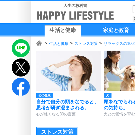
人生の教科書
生活
健康
家庭
教育
と
と
生活と健康
ストレス対策
リラックスの100
心の健康
犬
自分で自分の頭をなでると、
頭をなでられ
思考が研ぎ澄まされる。
の気持ち。
心が軽くなる30の言葉
犬との愛情を育む
ストレス対策