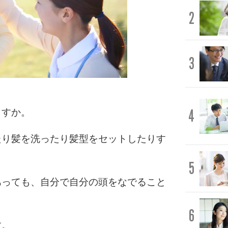
2
3
4
ますか。
たり髪を洗ったり髪型をセットしたりす
5
あっても、自分で自分の頭をなでること
6
す。