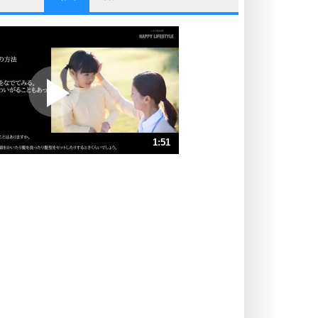
他人と比べない。
いっそのこと、他人を見ない。
いらいらしない人になる30の方法
プラス思考
ポジティブになれない原因は、行動
しないから。
ポジティブ思考になる30の方法
ストレス対策
1:51
人生、なんとかなるもの。
気楽に生きる30の方法
速 （436KB 1分51秒）
速 （291KB 1分14秒）
自分磨き
器の大きい人は、怒りを優しさで表
速 （218KB 55秒）
現する。
速 （175KB 44秒）
器の大きい人になる30の方法
速 （146KB 37秒）
プラス思考
速 （125KB 31秒）
ネガティブな人は、複雑に考える。
速 （110KB 27秒）
ポジティブな人は、シンプルに考え
る。
ポジティブ思考になる30の方法