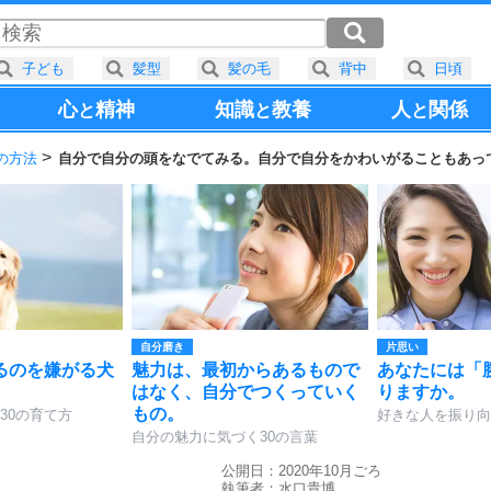
子ども
髪型
髪の毛
背中
日頃
心
精神
知識
教養
人
関係
と
と
と
の方法
自分で自分の頭をなでてみる。自分で自分をかわいがることもあっ
自分磨き
片思い
るのを嫌がる犬
魅力は、最初からあるもので
あなたには「
はなく、自分でつくっていく
りますか。
もの。
30の育て方
好きな人を振り向
自分の魅力に気づく30の言葉
公開日：2020年10月ごろ
執筆者：
水口貴博