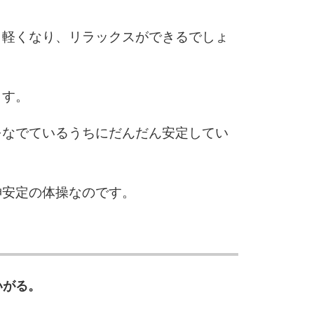
6
と軽くなり、リラックスができるでしょ
ます。
7
をなでているうちにだんだん安定してい
8
神安定の体操なのです。
9
10
いがる。