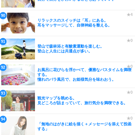
リラックスのスイッチは「耳」にある。
耳をマッサージして、自律神経を整える。
登山で森林浴と有酸素運動を楽しむ。
登山と人生には共通点が多い。
お風呂に花びらを浮かべて、優雅なバスタイムを満喫
する。
憧れのバラ風呂で、お姫様気分を味わおう。
観光マップを眺める。
見どころが詰まっていて、旅行気分を満喫できる。
「無地のはがきに絵を描く＋メッセージを添えて投函
する」