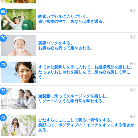
酸素カプセルに入りに行く。
狭い密室の中で、あなたは生き返る。
美容パックをする。
お肌も心も潤って癒やされる。
すてきな髪飾りを手に入れて、お姫様気分を楽しむ。
たっぷりおしゃれを楽しんで、身も心も美しく輝こ
う。
遊覧船に乗ってクルージングを楽しむ。
リゾートのような非日常を味わえる。
ひたすらにこにこして明るい表情をする。
笑顔には、ポジティブのスイッチをオンにする働きが
ある。