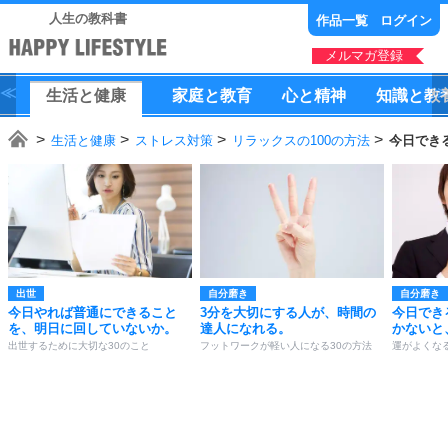
人生の教科書
作品一覧
ログイン
メルマガ登録
生活
と
健康
家庭
と
教育
心
と
精神
知識
と
教
生活と健康
ストレス対策
リラックスの100の方法
今日でき
出世
自分磨き
自分磨き
今日やれば普通にできること
3分を大切にする人が、時間の
今日でき
を、明日に回していないか。
達人になれる。
かないと
出世するために大切な30のこと
フットワークが軽い人になる30の方法
運がよくなる