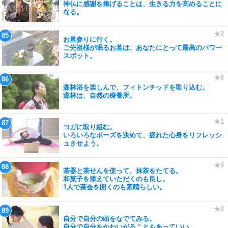
神仏に感謝を捧げることは、生きる力を高めることに
なる。
お墓参りに行く。
ご先祖様が眠るお墓は、あなたにとって最高のパワー
スポット。
森林浴を楽しんで、フィトンチッドを取り込む。
森林は、自然の療養所。
ヨガに取り組む。
いろいろなポーズを決めて、疲れた心身をリフレッシ
ュさせよう。
茶器と茶せんを使って、抹茶をたてる。
和菓子を添えていただくのも良し。
1人で茶会を開くのも素晴らしい。
自分で自分の頭をなでてみる。
自分で自分をかわいがることもあっていい。