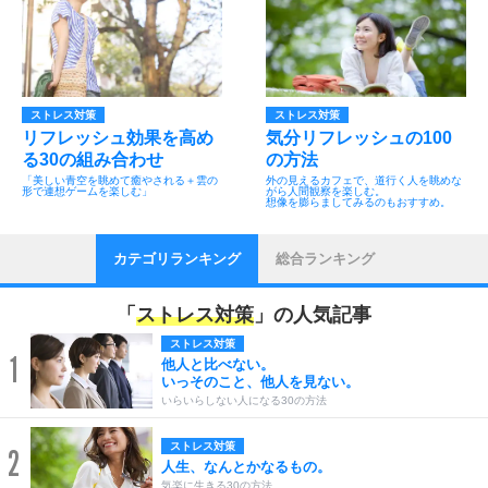
ストレス対策
ストレス対策
リフレッシュ効果を高め
気分リフレッシュの100
る30の組み合わせ
の方法
「美しい青空を眺めて癒やされる＋雲の
外の見えるカフェで、道行く人を眺めな
形で連想ゲームを楽しむ」
がら人間観察を楽しむ。
想像を膨らましてみるのもおすすめ。
カテゴリランキング
総合ランキング
「
ストレス対策
」の人気記事
ストレス対策
1
他人と比べない。
いっそのこと、他人を見ない。
いらいらしない人になる30の方法
ストレス対策
2
人生、なんとかなるもの。
気楽に生きる30の方法