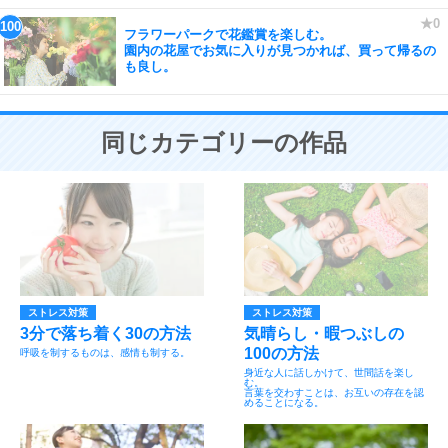
フラワーパークで花鑑賞を楽しむ。
園内の花屋でお気に入りが見つかれば、買って帰るの
も良し。
同じカテゴリーの作品
ストレス対策
ストレス対策
3分で落ち着く30の方法
気晴らし・暇つぶしの
100の方法
呼吸を制するものは、感情も制する。
身近な人に話しかけて、世間話を楽し
む。
言葉を交わすことは、お互いの存在を認
めることになる。