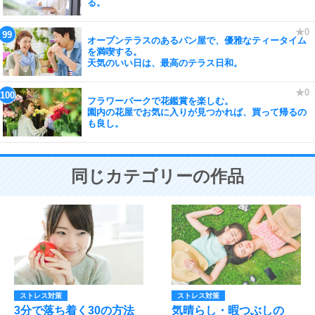
る。
オープンテラスのあるパン屋で、優雅なティータイム
を満喫する。
天気のいい日は、最高のテラス日和。
フラワーパークで花鑑賞を楽しむ。
園内の花屋でお気に入りが見つかれば、買って帰るの
も良し。
同じカテゴリーの作品
ストレス対策
ストレス対策
3分で落ち着く30の方法
気晴らし・暇つぶしの