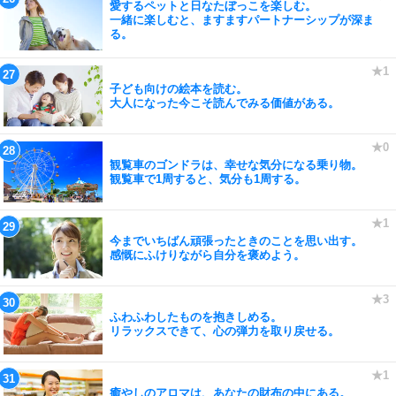
愛するペットと日なたぼっこを楽しむ。
一緒に楽しむと、ますますパートナーシップが深ま
る。
子ども向けの絵本を読む。
大人になった今こそ読んでみる価値がある。
観覧車のゴンドラは、幸せな気分になる乗り物。
観覧車で1周すると、気分も1周する。
今までいちばん頑張ったときのことを思い出す。
感慨にふけりながら自分を褒めよう。
ふわふわしたものを抱きしめる。
リラックスできて、心の弾力を取り戻せる。
癒やしのアロマは、あなたの財布の中にある。