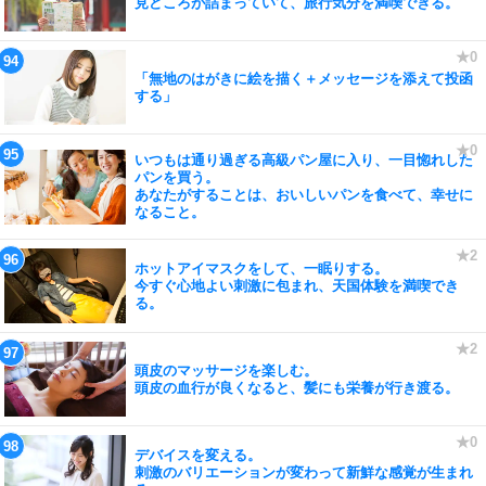
見どころが詰まっていて、旅行気分を満喫できる。
「無地のはがきに絵を描く＋メッセージを添えて投函
する」
いつもは通り過ぎる高級パン屋に入り、一目惚れした
パンを買う。
あなたがすることは、おいしいパンを食べて、幸せに
なること。
ホットアイマスクをして、一眠りする。
今すぐ心地よい刺激に包まれ、天国体験を満喫でき
る。
頭皮のマッサージを楽しむ。
頭皮の血行が良くなると、髪にも栄養が行き渡る。
デバイスを変える。
刺激のバリエーションが変わって新鮮な感覚が生まれ