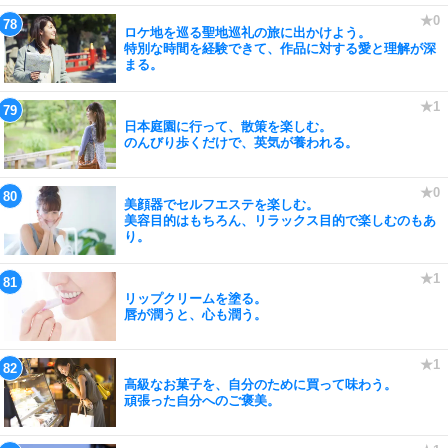
ロケ地を巡る聖地巡礼の旅に出かけよう。
特別な時間を経験できて、作品に対する愛と理解が深
まる。
日本庭園に行って、散策を楽しむ。
のんびり歩くだけで、英気が養われる。
美顔器でセルフエステを楽しむ。
美容目的はもちろん、リラックス目的で楽しむのもあ
り。
リップクリームを塗る。
唇が潤うと、心も潤う。
高級なお菓子を、自分のために買って味わう。
頑張った自分へのご褒美。