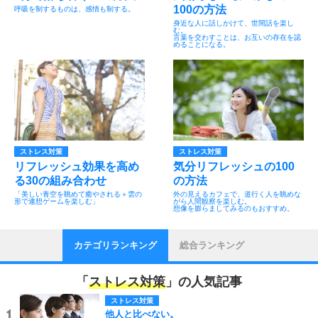
100の方法
呼吸を制するものは、感情も制する。
身近な人に話しかけて、世間話を楽し
む。
言葉を交わすことは、お互いの存在を認
めることになる。
ストレス対策
ストレス対策
リフレッシュ効果を高め
気分リフレッシュの100
る30の組み合わせ
の方法
「美しい青空を眺めて癒やされる＋雲の
外の見えるカフェで、道行く人を眺めな
形で連想ゲームを楽しむ」
がら人間観察を楽しむ。
想像を膨らましてみるのもおすすめ。
カテゴリランキング
総合ランキング
「
ストレス対策
」の人気記事
ストレス対策
他人と比べない。