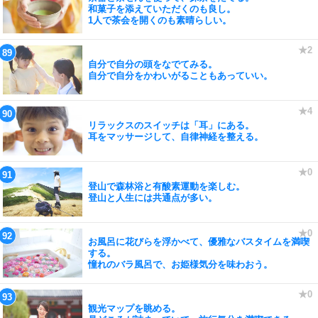
和菓子を添えていただくのも良し。
1人で茶会を開くのも素晴らしい。
自分で自分の頭をなでてみる。
自分で自分をかわいがることもあっていい。
リラックスのスイッチは「耳」にある。
耳をマッサージして、自律神経を整える。
登山で森林浴と有酸素運動を楽しむ。
登山と人生には共通点が多い。
お風呂に花びらを浮かべて、優雅なバスタイムを満喫
する。
憧れのバラ風呂で、お姫様気分を味わおう。
観光マップを眺める。