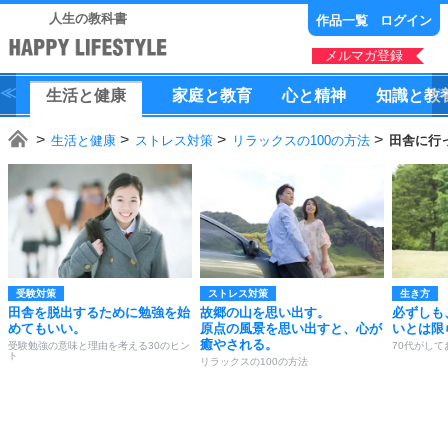
人生の教科書
作品一覧
ログイン
メルマガ登録
生活
と
健康
家庭
と
教育
心
と
精神
知識
と
教
生活と健康
ストレス対策
リラックスの100の方法
田舎に行
受験対策
ストレス対策
生き方
田舎を脱出するために勉強を始
故郷の山を思い出す。
必ずしも
めてもいい。
原点の風景を思い出すと、心が
いとは限
癒やされる。
受験勉強の意味と理由を考える30のヒン
70代がして
ト
リラックスの100の方法