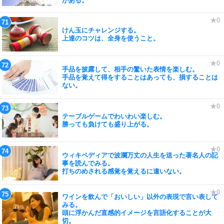
がある。
けん玉にチャレンジする。
上達のコツは、全身を使うこと。
手品を披露して、相手の驚いた表情を楽しむ。
手品を覚えて得をすることはあっても、損することは
ない。
テーブルゲームでわいわい楽しむ。
勝っても負けても盛り上がる。
ウィキペディアで波瀾万丈の人生を送った著名人の記
事を読んでみる。
打ちのめされる感覚を覚えるに違いない。
ワインを飲んで「おいしい」以外の表現で言い表して
みる。
頭に浮かんだ直感的イメージを言語化することが大
切。