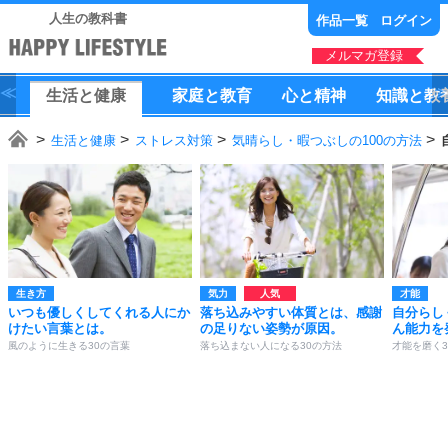
人生の教科書
作品一覧
ログイン
メルマガ登録
生活
と
健康
家庭
と
教育
心
と
精神
知識
と
教
生活と健康
ストレス対策
気晴らし・暇つぶしの100の方法
生き方
気力
才能
いつも優しくしてくれる人にか
落ち込みやすい体質とは、感謝
自分らし
けたい言葉とは。
の足りない姿勢が原因。
ん能力を
風のように生きる30の言葉
落ち込まない人になる30の方法
才能を磨く3