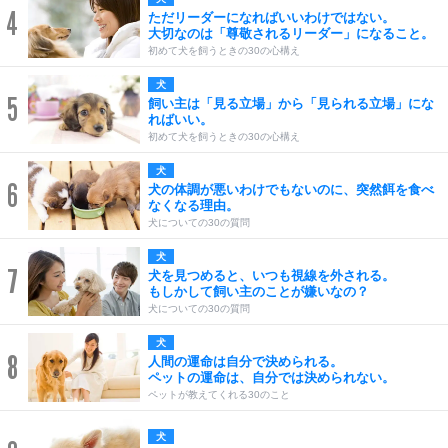
4
ただリーダーになればいいわけではない。
大切なのは「尊敬されるリーダー」になること。
初めて犬を飼うときの30の心構え
犬
5
飼い主は「見る立場」から「見られる立場」にな
ればいい。
初めて犬を飼うときの30の心構え
犬
6
犬の体調が悪いわけでもないのに、突然餌を食べ
なくなる理由。
犬についての30の質問
犬
7
犬を見つめると、いつも視線を外される。
もしかして飼い主のことが嫌いなの？
犬についての30の質問
犬
8
人間の運命は自分で決められる。
ペットの運命は、自分では決められない。
ペットが教えてくれる30のこと
犬