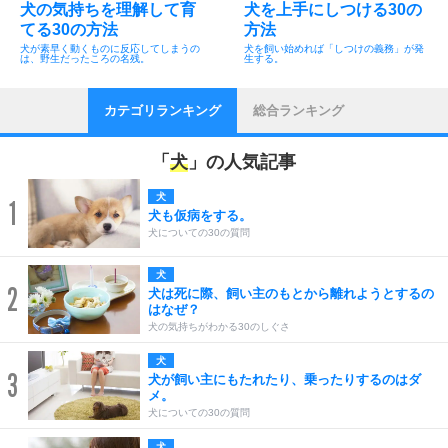
犬の気持ちを理解して育
犬を上手にしつける30の
てる30の方法
方法
犬が素早く動くものに反応してしまうの
犬を飼い始めれば「しつけの義務」が発
は、野生だったころの名残。
生する。
カテゴリランキング
総合ランキング
「
犬
」の人気記事
犬
1
犬も仮病をする。
犬についての30の質問
犬
2
犬は死に際、飼い主のもとから離れようとするの
はなぜ？
犬の気持ちがわかる30のしぐさ
犬
3
犬が飼い主にもたれたり、乗ったりするのはダ
メ。
犬についての30の質問
犬