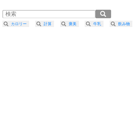
1.5倍速 （518KB 2分12秒）
自分磨き
4
器の大きい人は、怒りを優しさで表現する。
2.0倍速 （389KB 1分39秒）
器の大きい人になる30の方法
2.5倍速 （311KB 1分19秒）
カロリー
計算
褒美
牛乳
飲み物
3.0倍速 （259KB 1分6秒）
プラス思考
5
ネガティブな人は、複雑に考える。
3.5倍速 （222KB 56秒）
ポジティブな人は、シンプルに考える。
4.0倍速 （195KB 49秒）
ポジティブ思考になる30の方法
ストレス対策
6
価値観を捨てると、いらいらも消える。
いらいらしない人になる30の方法
プラス思考
7
気持ちはなくていいから、とにかく癖にしてしま
う。
ポジティブ思考になる30の方法
自分磨き
8
いらない物は、徹底的に捨てる。
気品と美しさを身につける30の方法
勉強法