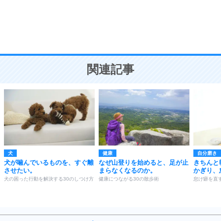
9
謙虚な人こそ、本当に強い人。
頭の使い方がうまくなる30の方法
恋愛学
10
人を好きになったら、まず相手を徹底的に信じる
ことが大切。
恋する人が知っておきたい30の大切なこと
関連記事
犬
健康
自分磨き
犬が噛んでいるものを、すぐ離
なぜ山登りを始めると、足が止
きちんと
させたい。
まらなくなるのか。
かぎり、
犬の困った行動を解決する30のしつけ方
健康につながる30の散歩術
怠け癖を直す