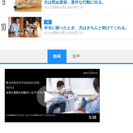
9
犬は死ぬ直前、意外な行動に出る。
犬との愛情を育む30の育て方
犬
10
本当に困ったとき、犬はきちんと助けてくれる。
犬との愛情を育む30の育て方
動画
音声
ストレス対策
1
他人と比べない。
いっそのこと、他人を見ない。
いらいらしない人になる30の方法
プラス思考
2
ポジティブになれない原因は、行動しないから。
ポジティブ思考になる30の方法
ストレス対策
3
人生、なんとかなるもの。
3:18
気楽に生きる30の方法
1.0倍速 （776KB 3分18秒）