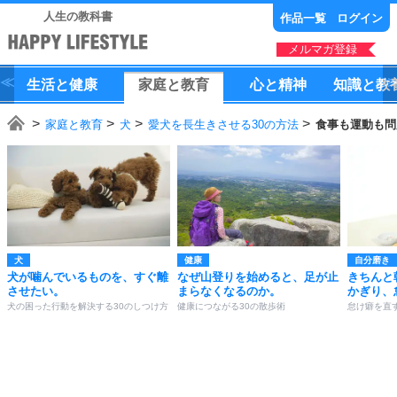
人生の教科書
作品一覧
ログイン
メルマガ登録
生活
と
健康
家庭
と
教育
心
と
精神
知識
と
教
家庭と教育
犬
愛犬を長生きさせる30の方法
食事も運動も問
犬
健康
自分磨き
犬が噛んでいるものを、すぐ離
なぜ山登りを始めると、足が止
きちんと
させたい。
まらなくなるのか。
かぎり、
犬の困った行動を解決する30のしつけ方
健康につながる30の散歩術
怠け癖を直す