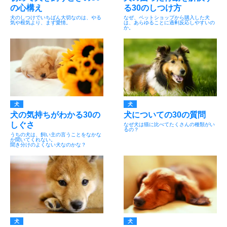
の心構え
る30のしつけ方
犬のしつけでいちばん大切なのは、やる
なぜ、ペットショップから購入した犬
気や根気より、まず愛情。
は、あらゆることに過剰反応しやすいの
か。
犬
犬
犬の気持ちがわかる30の
犬についての30の質問
しぐさ
なぜ犬は猫に比べてたくさんの種類がい
るの？
うちの犬は、飼い主の言うことをなかな
か聞いてくれない。
聞き分けのよくない犬なのかな？
犬
犬