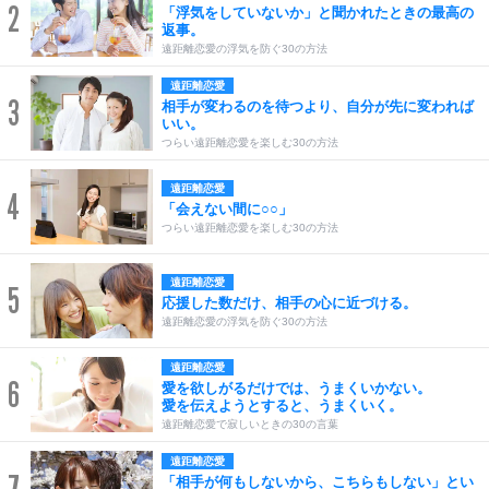
2
「浮気をしていないか」と聞かれたときの最高の
返事。
遠距離恋愛の浮気を防ぐ30の方法
遠距離恋愛
3
相手が変わるのを待つより、自分が先に変われば
いい。
つらい遠距離恋愛を楽しむ30の方法
遠距離恋愛
4
「会えない間に○○」
つらい遠距離恋愛を楽しむ30の方法
遠距離恋愛
5
応援した数だけ、相手の心に近づける。
遠距離恋愛の浮気を防ぐ30の方法
遠距離恋愛
6
愛を欲しがるだけでは、うまくいかない。
愛を伝えようとすると、うまくいく。
遠距離恋愛で寂しいときの30の言葉
遠距離恋愛
7
「相手が何もしないから、こちらもしない」とい