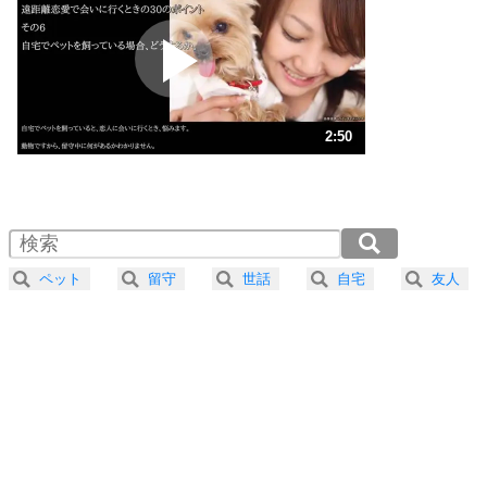
プラス思考
2
ポジティブになれない原因は、行動しないから。
ポジティブ思考になる30の方法
ストレス対策
3
人生、なんとかなるもの。
2:50
気楽に生きる30の方法
1.0倍速 （668KB 2分50秒）
1.5倍速 （445KB 1分53秒）
自分磨き
4
器の大きい人は、怒りを優しさで表現する。
2.0倍速 （334KB 1分25秒）
器の大きい人になる30の方法
2.5倍速 （268KB 1分8秒）
ペット
留守
世話
自宅
友人
3.0倍速 （223KB 56秒）
プラス思考
5
ネガティブな人は、複雑に考える。
3.5倍速 （191KB 48秒）
ポジティブな人は、シンプルに考える。
4.0倍速 （168KB 42秒）
ポジティブ思考になる30の方法
ストレス対策
6
価値観を捨てると、いらいらも消える。
いらいらしない人になる30の方法
プラス思考