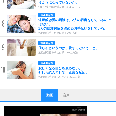
うふうになっていないか。
つらい遠距離恋愛を楽しむ30の方法
遠距離恋愛
遠距離恋愛の困難は、2人の邪魔をしているので
8
はない。
2人の信頼関係を深めるお手伝いをしている。
遠距離恋愛を結婚に導く30の方法
遠距離恋愛
9
信じるというのは、愛するということ。
遠距離恋愛を成功に導く30の方法
遠距離恋愛
10
寂しくなる自分を責めない。
むしろ恋人として、正常な反応。
遠距離恋愛で寂しいときの30の言葉
動画
音声
ストレス対策
1
他人と比べない。
いっそのこと、他人を見ない。
いらいらしない人になる30の方法