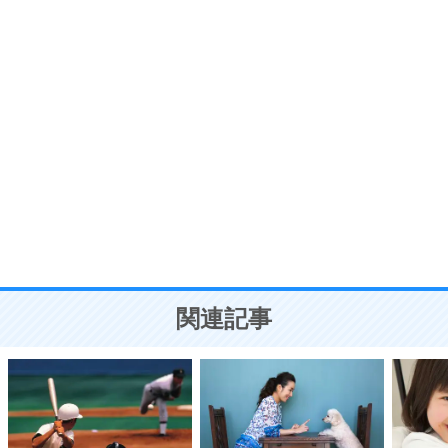
7
気持ちはなくていいから、とにかく癖にしてしま
う。
ポジティブ思考になる30の方法
自分磨き
8
いらない物は、徹底的に捨てる。
気品と美しさを身につける30の方法
勉強法
9
謙虚な人こそ、本当に強い人。
頭の使い方がうまくなる30の方法
恋愛学
10
人を好きになったら、まず相手を徹底的に信じる
ことが大切。
恋する人が知っておきたい30の大切なこと
関連記事