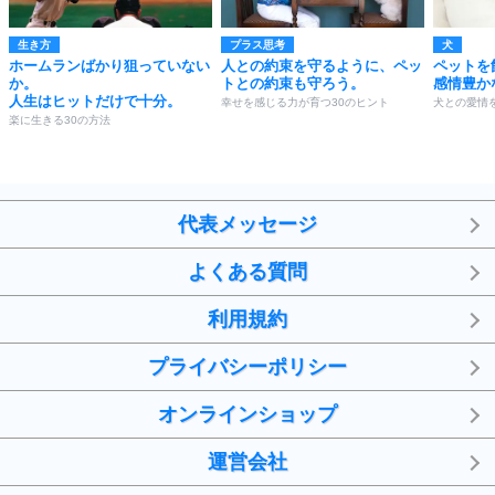
生き方
プラス思考
犬
ホームランばかり狙っていない
人との約束を守るように、ペッ
ペットを
か。
トとの約束も守ろう。
感情豊か
人生はヒットだけで十分。
幸せを感じる力が育つ30のヒント
犬との愛情
楽に生きる30の方法
代表メッセージ
よくある質問
利用規約
プライバシーポリシー
オンラインショップ
運営会社