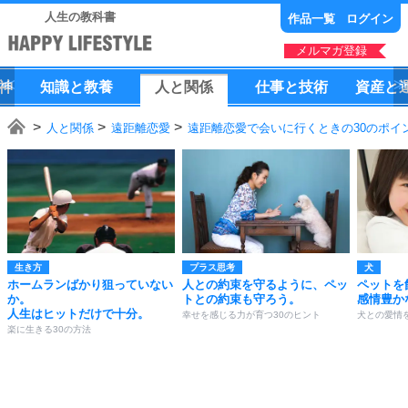
人生の教科書
作品一覧
ログイン
メルマガ登録
神
知識
と
教養
人
と
関係
仕事
と
技術
資産
と
人と関係
遠距離恋愛
遠距離恋愛で会いに行くときの30のポイ
生き方
プラス思考
犬
ホームランばかり狙っていない
人との約束を守るように、ペッ
ペットを
か。
トとの約束も守ろう。
感情豊か
人生はヒットだけで十分。
幸せを感じる力が育つ30のヒント
犬との愛情
楽に生きる30の方法