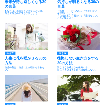
未来が待ち遠しくなる30
気持ちが明るくなる30の
の言葉
言葉
あなたは、未来を言い当てる占い師。
「無駄」「くだらない」「つまらない」
自分で自分の未来を予言しよう。
を禁句にしよう。
「なるほど」「面白い」「素晴らしい」
と言い換えよう。
生き方
生き方
人生に花を咲かせる30の
後悔しない生き方をする
方法
30の方法
自分の花は、自分にしか咲かせられな
楽なほうを選ぶから後悔する。
い。
楽しそうなほうを選べば後悔しない。