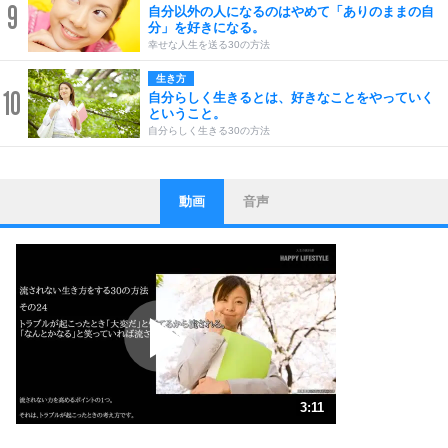
9
自分以外の人になるのはやめて「ありのままの自
分」を好きになる。
幸せな人生を送る30の方法
生き方
10
自分らしく生きるとは、好きなことをやっていく
ということ。
自分らしく生きる30の方法
動画
音声
ストレス対策
1
他人と比べない。
いっそのこと、他人を見ない。
いらいらしない人になる30の方法
プラス思考
2
ポジティブになれない原因は、行動しないから。
ポジティブ思考になる30の方法
ストレス対策
3
人生、なんとかなるもの。
3:11
気楽に生きる30の方法