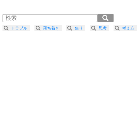
1.0倍速 （749KB 3分11秒）
1.5倍速 （499KB 2分7秒）
自分磨き
4
器の大きい人は、怒りを優しさで表現する。
2.0倍速 （375KB 1分35秒）
器の大きい人になる30の方法
2.5倍速 （300KB 1分16秒）
トラブル
落ち着き
焦り
思考
考え方
3.0倍速 （250KB 1分3秒）
プラス思考
5
ネガティブな人は、複雑に考える。
3.5倍速 （215KB 54秒）
ポジティブな人は、シンプルに考える。
4.0倍速 （188KB 47秒）
ポジティブ思考になる30の方法
ストレス対策
6
価値観を捨てると、いらいらも消える。
いらいらしない人になる30の方法
プラス思考
7
気持ちはなくていいから、とにかく癖にしてしま
う。
ポジティブ思考になる30の方法
自分磨き
8
いらない物は、徹底的に捨てる。
気品と美しさを身につける30の方法