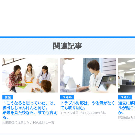
勉強法
9
謙虚な人こそ、本当に強い人。
頭の使い方がうまくなる30の方法
恋愛学
10
人を好きになったら、まず相手を徹底的に信じる
ことが大切。
恋する人が知っておきたい30の大切なこと
関連記事
言葉
スキル
スキル
「こうなると思っていた」は、
トラブル対応は、やる気がなく
過去に解
後出しじゃんけんと同じ。
ても取り組む。
ルが起こ
結果を見た後なら、誰でも言え
か。
トラブル対応に強くなる30の方法
る。
問題解決力
人間関係で注意したい30の余計な一言