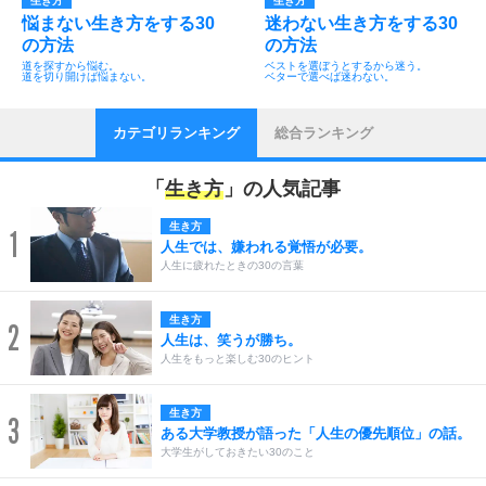
生き方
生き方
悩まない生き方をする30
迷わない生き方をする30
の方法
の方法
道を探すから悩む。
ベストを選ぼうとするから迷う。
道を切り開けば悩まない。
ベターで選べば迷わない。
カテゴリランキング
総合ランキング
「
生き方
」の人気記事
生き方
1
人生では、嫌われる覚悟が必要。
人生に疲れたときの30の言葉
生き方
2
人生は、笑うが勝ち。
人生をもっと楽しむ30のヒント
生き方
3
ある大学教授が語った「人生の優先順位」の話。
大学生がしておきたい30のこと