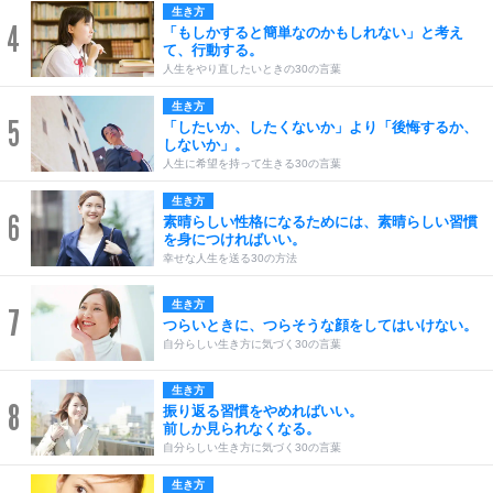
生き方
4
「もしかすると簡単なのかもしれない」と考え
て、行動する。
人生をやり直したいときの30の言葉
生き方
5
「したいか、したくないか」より「後悔するか、
しないか」。
人生に希望を持って生きる30の言葉
生き方
6
素晴らしい性格になるためには、素晴らしい習慣
を身につければいい。
幸せな人生を送る30の方法
生き方
7
つらいときに、つらそうな顔をしてはいけない。
自分らしい生き方に気づく30の言葉
生き方
8
振り返る習慣をやめればいい。
前しか見られなくなる。
自分らしい生き方に気づく30の言葉
生き方