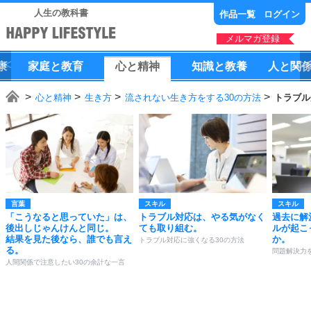
人生の教科書
作品一覧
ログイン
メルマガ登録
康
家庭
と
教育
心
と
精神
知識
と
教養
人
と
関
心と精神
生き方
流されない生き方をする30の方法
トラブル
言葉
スキル
スキル
「こうなると思っていた」は、
トラブル対応は、やる気がなく
過去に解
後出しじゃんけんと同じ。
ても取り組む。
ルが起こ
結果を見た後なら、誰でも言え
か。
トラブル対応に強くなる30の方法
る。
問題解決力
人間関係で注意したい30の余計な一言