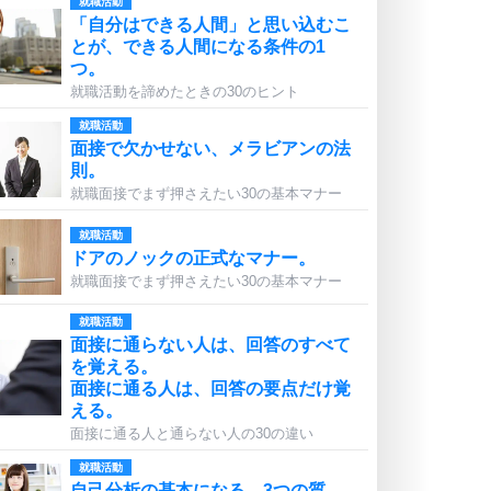
就職活動
「自分はできる人間」と思い込むこ
とが、できる人間になる条件の1
つ。
就職活動を諦めたときの30のヒント
就職活動
面接で欠かせない、メラビアンの法
則。
就職面接でまず押さえたい30の基本マナー
就職活動
ドアのノックの正式なマナー。
就職面接でまず押さえたい30の基本マナー
就職活動
面接に通らない人は、回答のすべて
を覚える。
面接に通る人は、回答の要点だけ覚
える。
面接に通る人と通らない人の30の違い
就職活動
自己分析の基本になる、3つの質