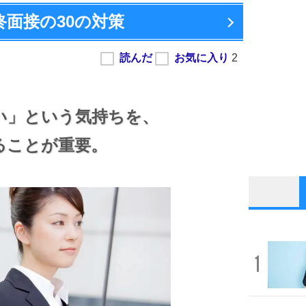
終面接の
30の対策
い」という気持ちを、
ることが重要。
1