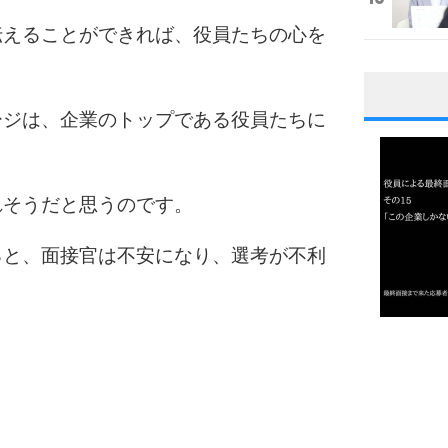
伝えることができれば、役員たちの心を
ージは、企業のトップである役員たちに
1
れそうだと思うのです。
2
ると、面接官は不安になり、選考が不利
3
1.0倍
1.5倍
4
2.0倍
2.5倍
3.0倍