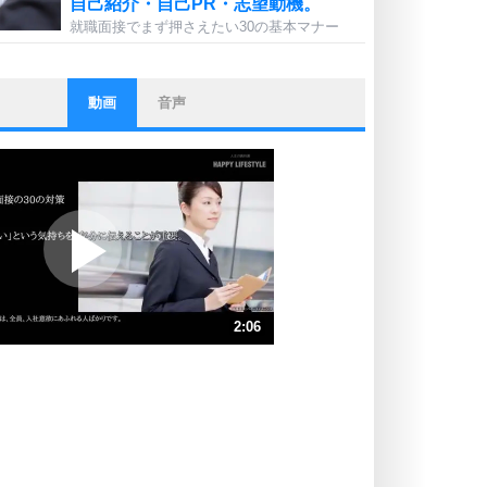
自己紹介・自己PR・志望動機。
就職面接でまず押さえたい30の基本マナー
動画
音声
ストレス対策
他人と比べない。
いっそのこと、他人を見ない。
いらいらしない人になる30の方法
プラス思考
ポジティブになれない原因は、行動
しないから。
ポジティブ思考になる30の方法
ストレス対策
2:06
人生、なんとかなるもの。
気楽に生きる30の方法
速 （496KB 2分6秒）
速 （331KB 1分24秒）
自分磨き
器の大きい人は、怒りを優しさで表
速 （249KB 1分3秒）
現する。
速 （199KB 50秒）
器の大きい人になる30の方法
速 （166KB 42秒）