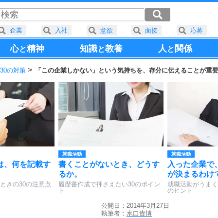
企業
入社
意欲
面接
応募
心
精神
知識
教養
人
関係
と
と
と
30の対策
「この企業しかない」という気持ちを、存分に伝えることが重
就職活動
就職活動
は、何を記載す
書くことがないとき、どうす
入った企業で
。
るか。
が決まるわけ
ときの30の注意点
履歴書作成で押さえたい30のポイン
就職活動がうまく
ト
のヒント
公開日：2014年3月27日
執筆者：
水口貴博