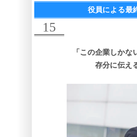
役員による最
15
「この企業しかな
存分に伝え