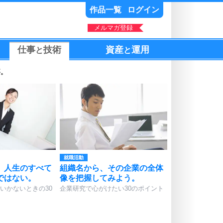
作品一覧
ログイン
メルマガ登録
仕事
技術
資産
運用
と
と
要。
就職活動
、人生のすべて
組織名から、その企業の全体
ではない。
像を把握してみよう。
いかないときの30
企業研究で心がけたい30のポイント