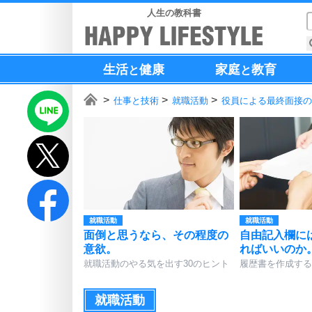
人生の教科書
生活
健康
家庭
教育
と
と
仕事と技術
就職活動
役員による最終面接の
就職活動
就職活動
面倒と思うなら、その程度の
自由記入欄に
意欲。
ればいいのか
就職活動のやる気を出す30のヒント
履歴書を作成する
就職活動