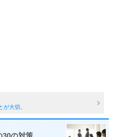
10
とが大切。
30の対策