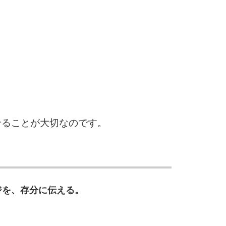
3.5倍
5
4.0倍
6
7
せることが大切なのです。
8
ジを、存分に伝える。
9