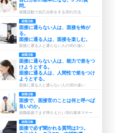
問。
就職活動で自己分析をする30の方法
就職活動
面接に通らない人は、面接を怖が
る。
面接に通る人は、面接を楽しむ。
面接に通る人と通らない人の30の違い
就職活動
面接に通らない人は、能力で差をつ
けようとする。
面接に通る人は、人間性で差をつけ
ようとする。
面接に通る人と通らない人の30の違い
就職活動
面接で、面接官のことは何と呼べば
良いのか。
就職面接でまず押さえたい30の基本マナー
就職活動
面接で必ず聞かれる質問は3つ。